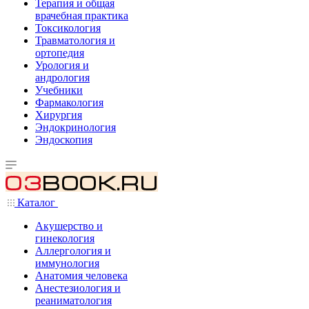
Терапия и общая
врачебная практика
Токсикология
Травматология и
ортопедия
Урология и
андрология
Учебники
Фармакология
Хирургия
Эндокринология
Эндоскопия
Каталог
Акушерство и
гинекология
Аллергология и
иммунология
Анатомия человека
Анестезиология и
реаниматология