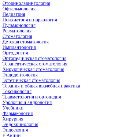
Оториноларингология
Офтальмология
Педиатрия
Психиатрия и наркология
Пульмонология
Ревматология
Стоматология
Детская стоматология
Имплантология
Ортодонтия
Ортопедическая стоматология
Терапевтическая стоматология
Хирургическая стоматология
Эндодонтология
Эстетическая стоматология
Терапия и общая врачебная практика
Токсикология
Травматология и ортопедия
Урология и андрология
Учебники
Фармакология
Хирургия
Эндокринология
Эндоскопия
Акции