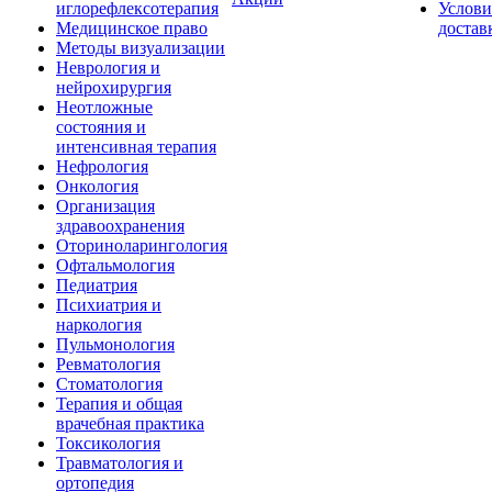
иглорефлексотерапия
Услови
Медицинское право
достав
Методы визуализации
Неврология и
нейрохирургия
Неотложные
состояния и
интенсивная терапия
Нефрология
Онкология
Организация
здравоохранения
Оториноларингология
Офтальмология
Педиатрия
Психиатрия и
наркология
Пульмонология
Ревматология
Стоматология
Терапия и общая
врачебная практика
Токсикология
Травматология и
ортопедия