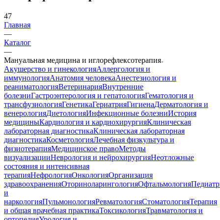
47
Главная
—
Каталог
—
Мануальная медицина и иглорефлексотерапия
Акушерство и гинекология
Аллергология и
иммунология
Анатомия человека
Анестезиология и
реаниматология
Ветеринария
Внутренние
болезни
Гастроэнтерология и гепатология
Гематология и
трансфузиология
Генетика
Гериатрия
Гигиена
Дерматология и
венерология
Диетология
Инфекционные болезни
История
медицины
Кардиология и кардиохирургия
Клиническая
лабораторная диагностика
Клиническая лабораторная
диагностика
Косметология
Лечебная физкультура и
физиотерапия
Медицинское право
Методы
визуализации
Неврология и нейрохирургия
Неотложные
состояния и интенсивная
терапия
Нефрология
Онкология
Организация
здравоохранения
Оториноларингология
Офтальмология
Педиатр
и
наркология
Пульмонология
Ревматология
Стоматология
Терапия
и общая врачебная практика
Токсикология
Травматология и
ортопедия
Урология и