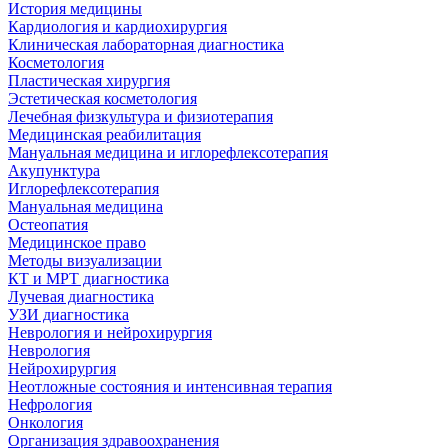
История медицины
Кардиология и кардиохирургия
Клиническая лабораторная диагностика
Косметология
Пластическая хирургия
Эстетическая косметология
Лечебная физкультура и физиотерапия
Медицинская реабилитация
Мануальная медицина и иглорефлексотерапия
Акупунктура
Иглорефлексотерапия
Мануальная медицина
Остеопатия
Медицинское право
Методы визуализации
КТ и МРТ диагностика
Лучевая диагностика
УЗИ диагностика
Неврология и нейрохирургия
Неврология
Нейрохирургия
Неотложные состояния и интенсивная терапия
Нефрология
Онкология
Организация здравоохранения