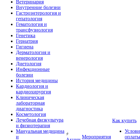
Ветеринария
Внутренние болезни
Гастроэнтерология и
гепатология
Гематология и
трансфузиология
Генетика
Гериатрия
Гигиена
Дерматология и
венерология
Диетология
Инфекционные
болезни
История медицины
Кардиология и
кардиохирургия
Клиническая
лабораторная
диагностика
Косметология
Лечебная физкультура
Как купить
и физиотерапия
Мануальная медицина
Услови
и
Мероприятия
оплат
Акции