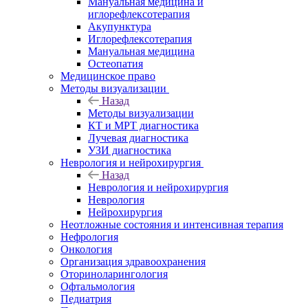
Мануальная медицина и
иглорефлексотерапия
Акупунктура
Иглорефлексотерапия
Мануальная медицина
Остеопатия
Медицинское право
Методы визуализации
Назад
Методы визуализации
КТ и МРТ диагностика
Лучевая диагностика
УЗИ диагностика
Неврология и нейрохирургия
Назад
Неврология и нейрохирургия
Неврология
Нейрохирургия
Неотложные состояния и интенсивная терапия
Нефрология
Онкология
Организация здравоохранения
Оториноларингология
Офтальмология
Педиатрия