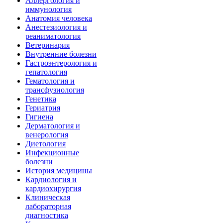
Аллергология и
иммунология
Анатомия человека
Анестезиология и
реаниматология
Ветеринария
Внутренние болезни
Гастроэнтерология и
гепатология
Гематология и
трансфузиология
Генетика
Гериатрия
Гигиена
Дерматология и
венерология
Диетология
Инфекционные
болезни
История медицины
Кардиология и
кардиохирургия
Клиническая
лабораторная
диагностика