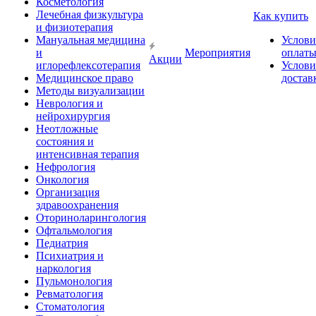
Косметология
Лечебная физкультура
Как купить
и физиотерапия
Мануальная медицина
Услови
и
Мероприятия
оплат
Акции
иглорефлексотерапия
Услови
Медицинское право
достав
Методы визуализации
Неврология и
нейрохирургия
Неотложные
состояния и
интенсивная терапия
Нефрология
Онкология
Организация
здравоохранения
Оториноларингология
Офтальмология
Педиатрия
Психиатрия и
наркология
Пульмонология
Ревматология
Стоматология