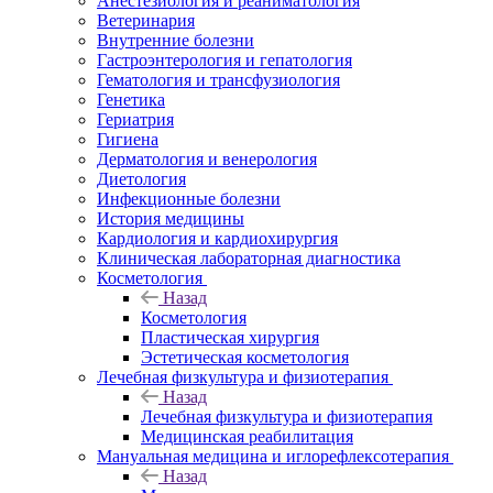
Анестезиология и реаниматология
Ветеринария
Внутренние болезни
Гастроэнтерология и гепатология
Гематология и трансфузиология
Генетика
Гериатрия
Гигиена
Дерматология и венерология
Диетология
Инфекционные болезни
История медицины
Кардиология и кардиохирургия
Клиническая лабораторная диагностика
Косметология
Назад
Косметология
Пластическая хирургия
Эстетическая косметология
Лечебная физкультура и физиотерапия
Назад
Лечебная физкультура и физиотерапия
Медицинская реабилитация
Мануальная медицина и иглорефлексотерапия
Назад