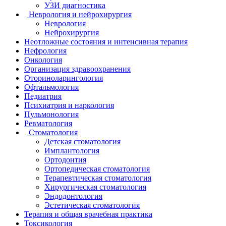
УЗИ диагностика
Неврология и нейрохирургия
Неврология
Нейрохирургия
Неотложные состояния и интенсивная терапия
Нефрология
Онкология
Организация здравоохранения
Оториноларингология
Офтальмология
Педиатрия
Психиатрия и наркология
Пульмонология
Ревматология
Стоматология
Детская стоматология
Имплантология
Ортодонтия
Ортопедическая стоматология
Терапевтическая стоматология
Хирургическая стоматология
Эндодонтология
Эстетическая стоматология
Терапия и общая врачебная практика
Токсикология