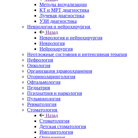
Методы визуализации
КТ и МРТ диагностика
Лучевая диагностика
УЗИ диагностика
Неврология и нейрохирургия
Назад
Неврология и нейрохирургия
Неврология
Нейрохирургия
Неотложные состояния и интенсивная терапия
Нефрология
Онкология
Организация здравоохранения
Оториноларингология
Офтальмология
Педиатрия
Психиатрия и наркология
Пульмонология
Ревматология
Стоматология
Назад
Стоматология
Детская стоматология
Имплантология
Ортодонтия