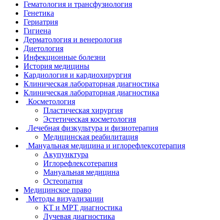
Гематология и трансфузиология
Генетика
Гериатрия
Гигиена
Дерматология и венерология
Диетология
Инфекционные болезни
История медицины
Кардиология и кардиохирургия
Клиническая лабораторная диагностика
Клиническая лабораторная диагностика
Косметология
Пластическая хирургия
Эстетическая косметология
Лечебная физкультура и физиотерапия
Медицинская реабилитация
Мануальная медицина и иглорефлексотерапия
Акупунктура
Иглорефлексотерапия
Мануальная медицина
Остеопатия
Медицинское право
Методы визуализации
КТ и МРТ диагностика
Лучевая диагностика