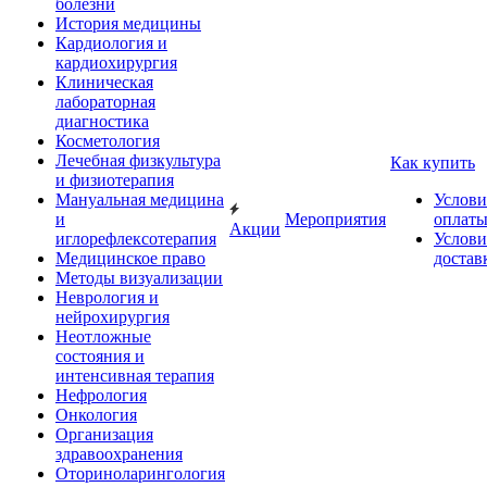
болезни
История медицины
Кардиология и
кардиохирургия
Клиническая
лабораторная
диагностика
Косметология
Лечебная физкультура
Как купить
и физиотерапия
Мануальная медицина
Услови
и
Мероприятия
оплат
Акции
иглорефлексотерапия
Услови
Медицинское право
достав
Методы визуализации
Неврология и
нейрохирургия
Неотложные
состояния и
интенсивная терапия
Нефрология
Онкология
Организация
здравоохранения
Оториноларингология