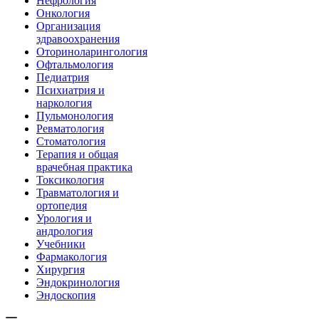
Нефрология
Онкология
Организация
здравоохранения
Оториноларингология
Офтальмология
Педиатрия
Психиатрия и
наркология
Пульмонология
Ревматология
Стоматология
Терапия и общая
врачебная практика
Токсикология
Травматология и
ортопедия
Урология и
андрология
Учебники
Фармакология
Хирургия
Эндокринология
Эндоскопия