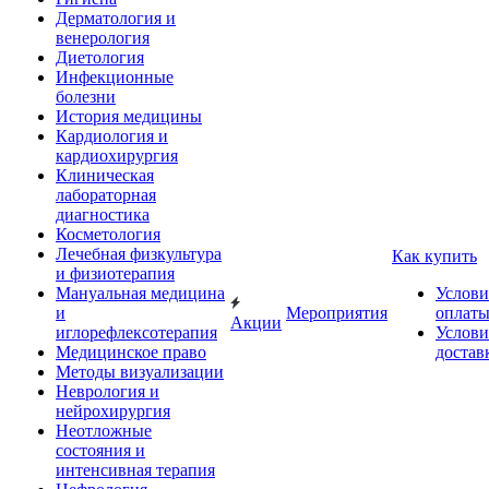
Дерматология и
венерология
Диетология
Инфекционные
болезни
История медицины
Кардиология и
кардиохирургия
Клиническая
лабораторная
диагностика
Косметология
Лечебная физкультура
Как купить
и физиотерапия
Мануальная медицина
Услови
и
Мероприятия
оплат
Акции
иглорефлексотерапия
Услови
Медицинское право
достав
Методы визуализации
Неврология и
нейрохирургия
Неотложные
состояния и
интенсивная терапия