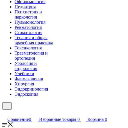
Офтальмология
Педиатрия
Психиатрия и
наркология
Пульмонология
Ревматология
Стоматология
Терапия и общая
врачебная практика
Токсикология
Травматология и
ортопедия
Урология и
андрология
Учебники
Фармакология
Хирургия
Эндокринология
Эндоскопия
Сравнение
0
Избранные товары
0
Корзина
0