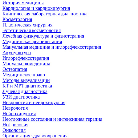
История медицины
Кардиология и кардиохирургия
Клиническая лабораторная диагностика
Косметология
Пластическая хирургия
Эстетическая косметология
Лечебная физкультура и физиотерапия
Медицинская реабилитация
Мануальная медицина и иглорефлексотерапия
Акупунктура
Иглорефлексотерапия
Мануальная медицина
Остеопатия
Медицинское право
Методы визуализации
КТ и МРТ диагностика
Лучевая диагностика
УЗИ диагностика
Неврология и нейрохирургия
Неврология
Нейрохирургия
Неотложные состояния и интенсивная терапия
Нефрология
Онкология
Организация здравоохранения