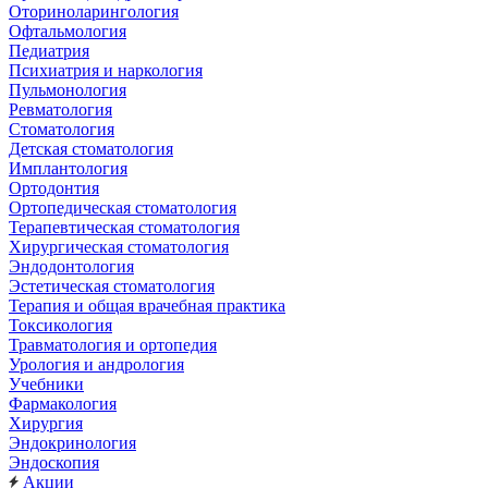
Оториноларингология
Офтальмология
Педиатрия
Психиатрия и наркология
Пульмонология
Ревматология
Стоматология
Детская стоматология
Имплантология
Ортодонтия
Ортопедическая стоматология
Терапевтическая стоматология
Хирургическая стоматология
Эндодонтология
Эстетическая стоматология
Терапия и общая врачебная практика
Токсикология
Травматология и ортопедия
Урология и андрология
Учебники
Фармакология
Хирургия
Эндокринология
Эндоскопия
Акции