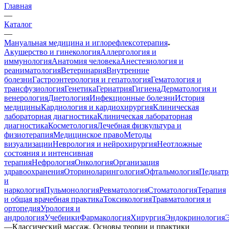
Главная
—
Каталог
—
Мануальная медицина и иглорефлексотерапия
Акушерство и гинекология
Аллергология и
иммунология
Анатомия человека
Анестезиология и
реаниматология
Ветеринария
Внутренние
болезни
Гастроэнтерология и гепатология
Гематология и
трансфузиология
Генетика
Гериатрия
Гигиена
Дерматология и
венерология
Диетология
Инфекционные болезни
История
медицины
Кардиология и кардиохирургия
Клиническая
лабораторная диагностика
Клиническая лабораторная
диагностика
Косметология
Лечебная физкультура и
физиотерапия
Медицинское право
Методы
визуализации
Неврология и нейрохирургия
Неотложные
состояния и интенсивная
терапия
Нефрология
Онкология
Организация
здравоохранения
Оториноларингология
Офтальмология
Педиатр
и
наркология
Пульмонология
Ревматология
Стоматология
Терапия
и общая врачебная практика
Токсикология
Травматология и
ортопедия
Урология и
андрология
Учебники
Фармакология
Хирургия
Эндокринология
—
Классический массаж. Основы теории и практики