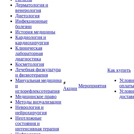
Дерматология и
венерология
Диетология
Инфекционные
болезни
История медицины
Кардиология и
кардиохирургия
Клиническая
лабораторная
диагностика
Косметология
Лечебная физкультура
Как купить
и физиотерапия
Мануальная медицина
Услови
и
Мероприятия
оплат
Акции
иглорефлексотерапия
Услови
Медицинское право
достав
Методы визуализации
Неврология и
нейрохирургия
Неотложные
состояния и
интенсивная терапия