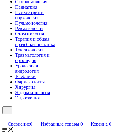
Офтальмология
Педиатрия
Психиатрия и
наркология
Пульмонология
Ревматология
Стоматология
Терапия и общая
врачебная практика
Токсикология
Травматология и
ортопедия
Урология и
андрология
Учебники
Фармакология
Хирургия
Эндокринология
Эндоскопия
Сравнение
0
Избранные товары
0
Корзина
0