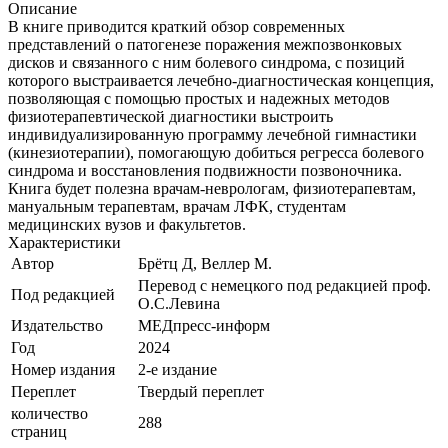
Описание
В книге приводится краткий обзор современных
представлений о патогенезе поражения межпозвонковых
дисков и связанного с ним болевого синдрома, с позиций
которого выстраивается лечебно-диагностическая концепция,
позволяющая с помощью простых и надежных методов
физиотерапевтической диагностики выстроить
индивидуализированную программу лечебной гимнастики
(кинезиотерапии), помогающую добиться регресса болевого
синдрома и восстановления подвижности позвоночника.
Книга будет полезна врачам-неврологам, физиотерапевтам,
мануальным терапевтам, врачам ЛФК, студентам
медицинских вузов и факультетов.
Характеристики
Автор
Брётц Д, Веллер М.
Перевод с немецкого под редакцией проф.
Под редакцией
О.С.Левина
Издательство
МЕДпресс-информ
Год
2024
Номер издания
2-е издание
Переплет
Твердый переплет
количество
288
страниц