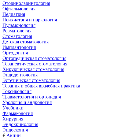
Оториноларингология
Офтальмология
Педиатрия
Психиатрия и наркология
Пульмонология
Ревматология
Стоматология
Детская стоматология
Имплантология
Ортодонтия
Ортопедическая стоматология
Терапевтическая стоматология
Хирургическая стоматология
Эндодонтология
Эстетическая стоматология
Терапия и общая врачебная практика
Токсикология
Травматология и ортопедия
Урология и андрология
Учебники
Фармакология
Хирургия
Эндокринология
Эндоскопия
Акции