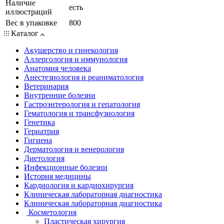
Наличие
есть
иллюстраций
Вес в упаковке
800
Каталог
Акушерство и гинекология
Аллергология и иммунология
Анатомия человека
Анестезиология и реаниматология
Ветеринария
Внутренние болезни
Гастроэнтерология и гепатология
Гематология и трансфузиология
Генетика
Гериатрия
Гигиена
Дерматология и венерология
Диетология
Инфекционные болезни
История медицины
Кардиология и кардиохирургия
Клиническая лабораторная диагностика
Клиническая лабораторная диагностика
Косметология
Пластическая хирургия