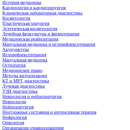
История медицины
Кардиология и кардиохирургия
Клиническая лабораторная диагностика
Косметология
Пластическая хирургия
Эстетическая косметология
Лечебная физкультура и физиотерапия
Медицинская реабилитация
Мануальная медицина и иглорефлексотерапия
Акупунктура
Иглорефлексотерапия
Мануальная медицина
Остеопатия
Медицинское право
Методы визуализации
КТ и МРТ диагностика
Лучевая диагностика
УЗИ диагностика
Неврология и нейрохирургия
Неврология
Нейрохирургия
Неотложные состояния и интенсивная терапия
Нефрология
Онкология
Организация здравоохранения