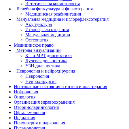
Эстетическая косметология
Лечебная физкультура и физиотерапия
Медицинская реабилитация
Мануальная медицина и иглорефлексотерапия
Акупунктура
Иглорефлексотерапия
Мануальная медицина
Остеопатия
Медицинское право
Методы визуализации
КТ и МРТ диагностика
Лучевая диагностика
УЗИ диагностика
Неврология и нейрохирургия
Неврология
Нейрохирургия
Неотложные состояния и интенсивная терапия
Нефрология
Онкология
Организация здравоохранения
Оториноларингология
Офтальмология
Педиатрия
Психиатрия и наркология
Пульмонология