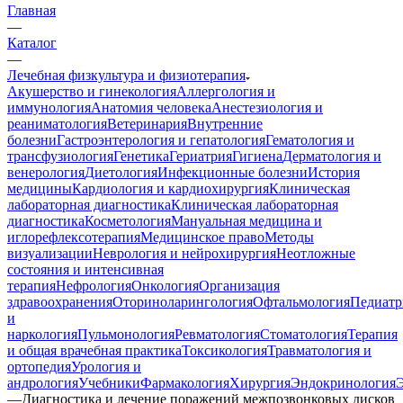
Главная
—
Каталог
—
Лечебная физкультура и физиотерапия
Акушерство и гинекология
Аллергология и
иммунология
Анатомия человека
Анестезиология и
реаниматология
Ветеринария
Внутренние
болезни
Гастроэнтерология и гепатология
Гематология и
трансфузиология
Генетика
Гериатрия
Гигиена
Дерматология и
венерология
Диетология
Инфекционные болезни
История
медицины
Кардиология и кардиохирургия
Клиническая
лабораторная диагностика
Клиническая лабораторная
диагностика
Косметология
Мануальная медицина и
иглорефлексотерапия
Медицинское право
Методы
визуализации
Неврология и нейрохирургия
Неотложные
состояния и интенсивная
терапия
Нефрология
Онкология
Организация
здравоохранения
Оториноларингология
Офтальмология
Педиатр
и
наркология
Пульмонология
Ревматология
Стоматология
Терапия
и общая врачебная практика
Токсикология
Травматология и
ортопедия
Урология и
андрология
Учебники
Фармакология
Хирургия
Эндокринология
—
Диагностика и лечение поражений межпозвонковых дисков