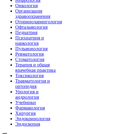
Нефрология
Онкология
Организация
здравоохранения
Оториноларингология
Офтальмология
Педиатрия
Психиатрия и
наркология
Пульмонология
Ревматология
Стоматология
Терапия и общая
врачебная практика
Токсикология
Травматология и
ортопедия
Урология и
андрология
Учебники
Фармакология
Хирургия
Эндокринология
Эндоскопия