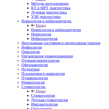
Методы визуализации
КТ и МРТ диагностика
Лучевая диагностика
УЗИ диагностика
Неврология и нейрохирургия
Назад
Неврология и нейрохирургия
Неврология
Нейрохирургия
Неотложные состояния и интенсивная терапия
Нефрология
Онкология
Организация здравоохранения
Оториноларингология
Офтальмология
Педиатрия
Психиатрия и наркология
Пульмонология
Ревматология
Стоматология
Назад
Стоматология
Детская стоматология
Имплантология
Ортодонтия