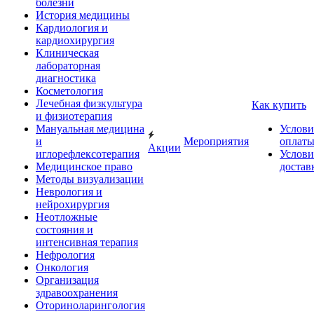
болезни
История медицины
Кардиология и
кардиохирургия
Клиническая
лабораторная
диагностика
Косметология
Лечебная физкультура
Как купить
и физиотерапия
Мануальная медицина
Услови
и
Мероприятия
оплат
Акции
иглорефлексотерапия
Услови
Медицинское право
достав
Методы визуализации
Неврология и
нейрохирургия
Неотложные
состояния и
интенсивная терапия
Нефрология
Онкология
Организация
здравоохранения
Оториноларингология