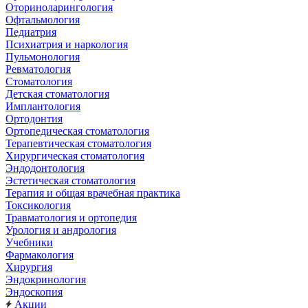
Оториноларингология
Офтальмология
Педиатрия
Психиатрия и наркология
Пульмонология
Ревматология
Стоматология
Детская стоматология
Имплантология
Ортодонтия
Ортопедическая стоматология
Терапевтическая стоматология
Хирургическая стоматология
Эндодонтология
Эстетическая стоматология
Терапия и общая врачебная практика
Токсикология
Травматология и ортопедия
Урология и андрология
Учебники
Фармакология
Хирургия
Эндокринология
Эндоскопия
Акции