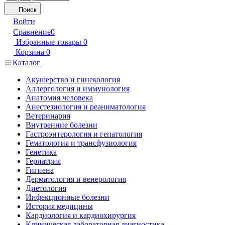
Поиск
Войти
Сравнение
0
Избранные товары
0
Корзина
0
Каталог
Акушерство и гинекология
Аллергология и иммунология
Анатомия человека
Анестезиология и реаниматология
Ветеринария
Внутренние болезни
Гастроэнтерология и гепатология
Гематология и трансфузиология
Генетика
Гериатрия
Гигиена
Дерматология и венерология
Диетология
Инфекционные болезни
История медицины
Кардиология и кардиохирургия
Клиническая лабораторная диагностика