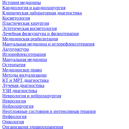
История медицины
Кардиология и кардиохирургия
Клиническая лабораторная диагностика
Косметология
Пластическая хирургия
Эстетическая косметология
Лечебная физкультура и физиотерапия
Медицинская реабилитация
Мануальная медицина и иглорефлексотерапия
Акупунктура
Иглорефлексотерапия
Мануальная медицина
Остеопатия
Медицинское право
Методы визуализации
КТ и МРТ диагностика
Лучевая диагностика
УЗИ диагностика
Неврология и нейрохирургия
Неврология
Нейрохирургия
Неотложные состояния и интенсивная терапия
Нефрология
Онкология
Организация здравоохранения