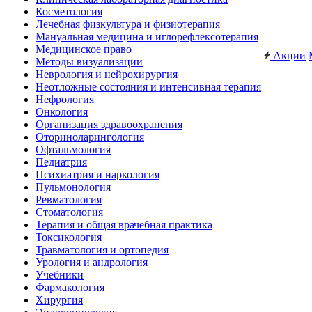
Косметология
Лечебная физкультура и физиотерапия
Мануальная медицина и иглорефлексотерапия
Медицинское право
Акции
Методы визуализации
Неврология и нейрохирургия
Неотложные состояния и интенсивная терапия
Нефрология
Онкология
Организация здравоохранения
Оториноларингология
Офтальмология
Педиатрия
Психиатрия и наркология
Пульмонология
Ревматология
Стоматология
Терапия и общая врачебная практика
Токсикология
Травматология и ортопедия
Урология и андрология
Учебники
Фармакология
Хирургия