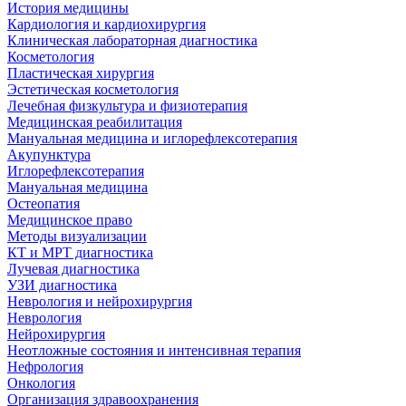
История медицины
Кардиология и кардиохирургия
Клиническая лабораторная диагностика
Косметология
Пластическая хирургия
Эстетическая косметология
Лечебная физкультура и физиотерапия
Медицинская реабилитация
Мануальная медицина и иглорефлексотерапия
Акупунктура
Иглорефлексотерапия
Мануальная медицина
Остеопатия
Медицинское право
Методы визуализации
КТ и МРТ диагностика
Лучевая диагностика
УЗИ диагностика
Неврология и нейрохирургия
Неврология
Нейрохирургия
Неотложные состояния и интенсивная терапия
Нефрология
Онкология
Организация здравоохранения