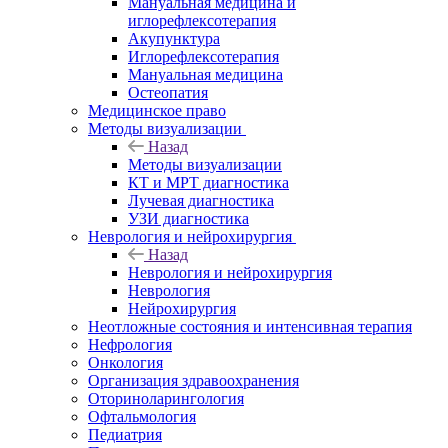
Мануальная медицина и
иглорефлексотерапия
Акупунктура
Иглорефлексотерапия
Мануальная медицина
Остеопатия
Медицинское право
Методы визуализации
Назад
Методы визуализации
КТ и МРТ диагностика
Лучевая диагностика
УЗИ диагностика
Неврология и нейрохирургия
Назад
Неврология и нейрохирургия
Неврология
Нейрохирургия
Неотложные состояния и интенсивная терапия
Нефрология
Онкология
Организация здравоохранения
Оториноларингология
Офтальмология
Педиатрия