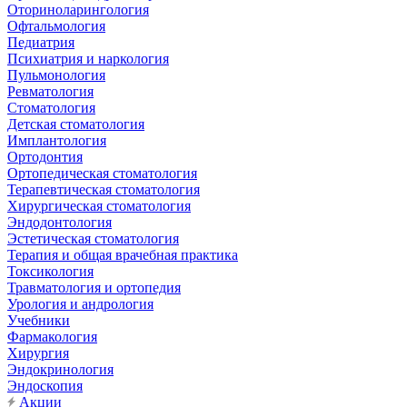
Оториноларингология
Офтальмология
Педиатрия
Психиатрия и наркология
Пульмонология
Ревматология
Стоматология
Детская стоматология
Имплантология
Ортодонтия
Ортопедическая стоматология
Терапевтическая стоматология
Хирургическая стоматология
Эндодонтология
Эстетическая стоматология
Терапия и общая врачебная практика
Токсикология
Травматология и ортопедия
Урология и андрология
Учебники
Фармакология
Хирургия
Эндокринология
Эндоскопия
Акции