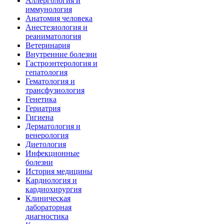
Аллергология и
иммунология
Анатомия человека
Анестезиология и
реаниматология
Ветеринария
Внутренние болезни
Гастроэнтерология и
гепатология
Гематология и
трансфузиология
Генетика
Гериатрия
Гигиена
Дерматология и
венерология
Диетология
Инфекционные
болезни
История медицины
Кардиология и
кардиохирургия
Клиническая
лабораторная
диагностика