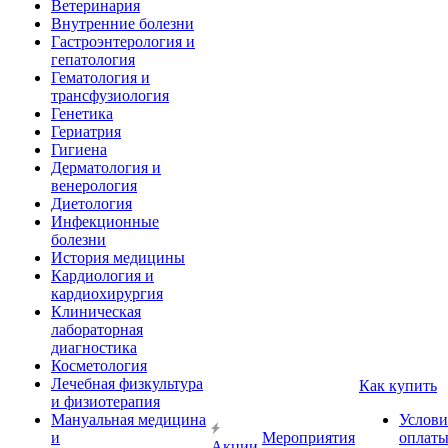
Ветеринария
Внутренние болезни
Гастроэнтерология и
гепатология
Гематология и
трансфузиология
Генетика
Гериатрия
Гигиена
Дерматология и
венерология
Диетология
Инфекционные
болезни
История медицины
Кардиология и
кардиохирургия
Клиническая
лабораторная
диагностика
Косметология
Лечебная физкультура
Как купить
и физиотерапия
Мануальная медицина
Услови
и
Мероприятия
оплат
Акции