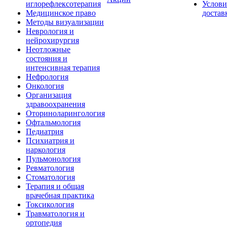
иглорефлексотерапия
Услови
Медицинское право
достав
Методы визуализации
Неврология и
нейрохирургия
Неотложные
состояния и
интенсивная терапия
Нефрология
Онкология
Организация
здравоохранения
Оториноларингология
Офтальмология
Педиатрия
Психиатрия и
наркология
Пульмонология
Ревматология
Стоматология
Терапия и общая
врачебная практика
Токсикология
Травматология и
ортопедия