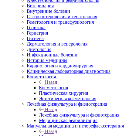
Анестезиология и реаниматология
Ветеринария
Внутренние болезни
Гастроэнтерология и гепатология
Гематология и трансфузиология
Генетика
Гериатрия
Гигиена
Дерматология и венерология
Диетология
Инфекционные болезни
История медицины
Кардиология и кардиохирургия
Клиническая лабораторная диагностика
Косметология
Назад
Косметология
Пластическая хирургия
Эстетическая косметология
Лечебная физкультура и физиотерапия
Назад
Лечебная физкультура и физиотерапия
Медицинская реабилитация
Мануальная медицина и иглорефлексотерапия
Назад