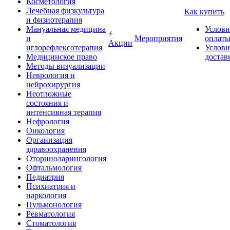
Косметология
Лечебная физкультура
Как купить
и физиотерапия
Мануальная медицина
Услови
и
Мероприятия
оплат
Акции
иглорефлексотерапия
Услови
Медицинское право
достав
Методы визуализации
Неврология и
нейрохирургия
Неотложные
состояния и
интенсивная терапия
Нефрология
Онкология
Организация
здравоохранения
Оториноларингология
Офтальмология
Педиатрия
Психиатрия и
наркология
Пульмонология
Ревматология
Стоматология