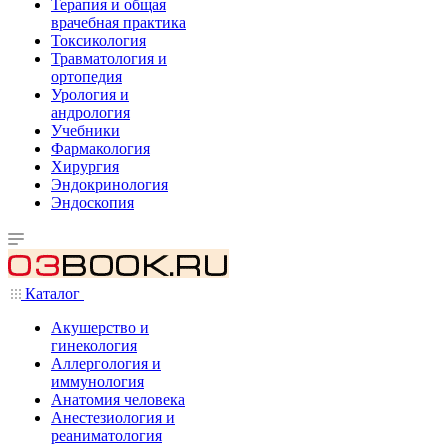
Терапия и общая
врачебная практика
Токсикология
Травматология и
ортопедия
Урология и
андрология
Учебники
Фармакология
Хирургия
Эндокринология
Эндоскопия
Каталог
Акушерство и
гинекология
Аллергология и
иммунология
Анатомия человека
Анестезиология и
реаниматология