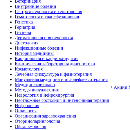
Ветеринария
Внутренние болезни
Гастроэнтерология и гепатология
Гематология и трансфузиология
Генетика
Гериатрия
Гигиена
Дерматология и венерология
Диетология
Инфекционные болезни
История медицины
Кардиология и кардиохирургия
Клиническая лабораторная диагностика
Косметология
Лечебная физкультура и физиотерапия
Мануальная медицина и иглорефлексотерапия
Медицинское право
Акции
Методы визуализации
Неврология и нейрохирургия
Неотложные состояния и интенсивная терапия
Нефрология
Онкология
Организация здравоохранения
Оториноларингология
Офтальмология