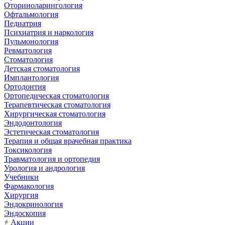
Оториноларингология
Офтальмология
Педиатрия
Психиатрия и наркология
Пульмонология
Ревматология
Стоматология
Детская стоматология
Имплантология
Ортодонтия
Ортопедическая стоматология
Терапевтическая стоматология
Хирургическая стоматология
Эндодонтология
Эстетическая стоматология
Терапия и общая врачебная практика
Токсикология
Травматология и ортопедия
Урология и андрология
Учебники
Фармакология
Хирургия
Эндокринология
Эндоскопия
Акции