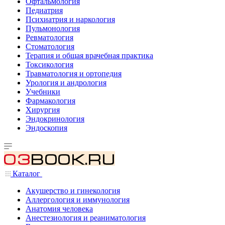
Офтальмология
Педиатрия
Психиатрия и наркология
Пульмонология
Ревматология
Стоматология
Терапия и общая врачебная практика
Токсикология
Травматология и ортопедия
Урология и андрология
Учебники
Фармакология
Хирургия
Эндокринология
Эндоскопия
Каталог
Акушерство и гинекология
Аллергология и иммунология
Анатомия человека
Анестезиология и реаниматология