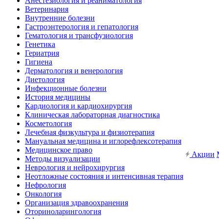
Анестезиология и реаниматология
Ветеринария
Внутренние болезни
Гастроэнтерология и гепатология
Гематология и трансфузиология
Генетика
Гериатрия
Гигиена
Дерматология и венерология
Диетология
Инфекционные болезни
История медицины
Кардиология и кардиохирургия
Клиническая лабораторная диагностика
Косметология
Лечебная физкультура и физиотерапия
Мануальная медицина и иглорефлексотерапия
Медицинское право
Акции
Методы визуализации
Неврология и нейрохирургия
Неотложные состояния и интенсивная терапия
Нефрология
Онкология
Организация здравоохранения
Оториноларингология