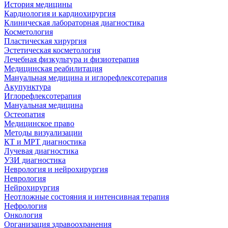
История медицины
Кардиология и кардиохирургия
Клиническая лабораторная диагностика
Косметология
Пластическая хирургия
Эстетическая косметология
Лечебная физкультура и физиотерапия
Медицинская реабилитация
Мануальная медицина и иглорефлексотерапия
Акупунктура
Иглорефлексотерапия
Мануальная медицина
Остеопатия
Медицинское право
Методы визуализации
КТ и МРТ диагностика
Лучевая диагностика
УЗИ диагностика
Неврология и нейрохирургия
Неврология
Нейрохирургия
Неотложные состояния и интенсивная терапия
Нефрология
Онкология
Организация здравоохранения