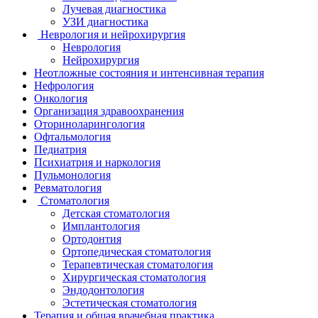
Лучевая диагностика
УЗИ диагностика
Неврология и нейрохирургия
Неврология
Нейрохирургия
Неотложные состояния и интенсивная терапия
Нефрология
Онкология
Организация здравоохранения
Оториноларингология
Офтальмология
Педиатрия
Психиатрия и наркология
Пульмонология
Ревматология
Стоматология
Детская стоматология
Имплантология
Ортодонтия
Ортопедическая стоматология
Терапевтическая стоматология
Хирургическая стоматология
Эндодонтология
Эстетическая стоматология
Терапия и общая врачебная практика