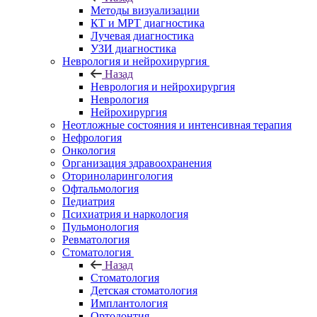
Методы визуализации
КТ и МРТ диагностика
Лучевая диагностика
УЗИ диагностика
Неврология и нейрохирургия
Назад
Неврология и нейрохирургия
Неврология
Нейрохирургия
Неотложные состояния и интенсивная терапия
Нефрология
Онкология
Организация здравоохранения
Оториноларингология
Офтальмология
Педиатрия
Психиатрия и наркология
Пульмонология
Ревматология
Стоматология
Назад
Стоматология
Детская стоматология
Имплантология
Ортодонтия