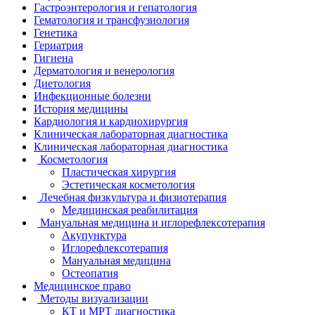
Гастроэнтерология и гепатология
Гематология и трансфузиология
Генетика
Гериатрия
Гигиена
Дерматология и венерология
Диетология
Инфекционные болезни
История медицины
Кардиология и кардиохирургия
Клиническая лабораторная диагностика
Клиническая лабораторная диагностика
Косметология
Пластическая хирургия
Эстетическая косметология
Лечебная физкультура и физиотерапия
Медицинская реабилитация
Мануальная медицина и иглорефлексотерапия
Акупунктура
Иглорефлексотерапия
Мануальная медицина
Остеопатия
Медицинское право
Методы визуализации
КТ и МРТ диагностика