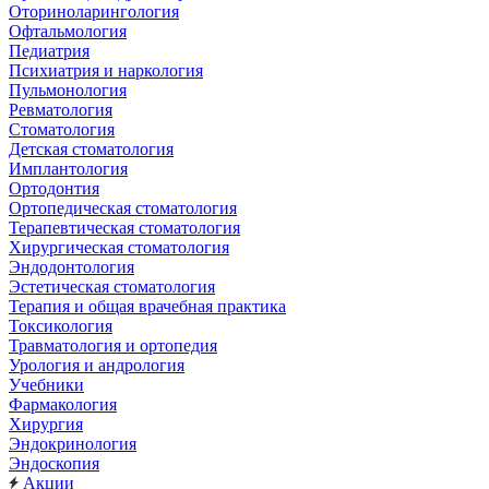
Оториноларингология
Офтальмология
Педиатрия
Психиатрия и наркология
Пульмонология
Ревматология
Стоматология
Детская стоматология
Имплантология
Ортодонтия
Ортопедическая стоматология
Терапевтическая стоматология
Хирургическая стоматология
Эндодонтология
Эстетическая стоматология
Терапия и общая врачебная практика
Токсикология
Травматология и ортопедия
Урология и андрология
Учебники
Фармакология
Хирургия
Эндокринология
Эндоскопия
Акции