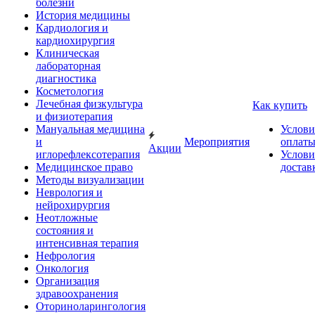
болезни
История медицины
Кардиология и
кардиохирургия
Клиническая
лабораторная
диагностика
Косметология
Лечебная физкультура
Как купить
и физиотерапия
Мануальная медицина
Услови
и
Мероприятия
оплат
Акции
иглорефлексотерапия
Услови
Медицинское право
достав
Методы визуализации
Неврология и
нейрохирургия
Неотложные
состояния и
интенсивная терапия
Нефрология
Онкология
Организация
здравоохранения
Оториноларингология