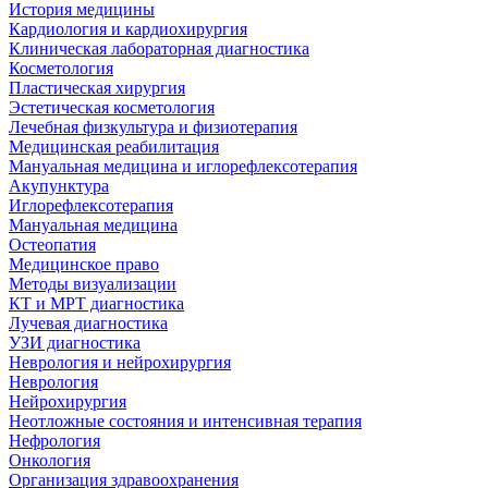
История медицины
Кардиология и кардиохирургия
Клиническая лабораторная диагностика
Косметология
Пластическая хирургия
Эстетическая косметология
Лечебная физкультура и физиотерапия
Медицинская реабилитация
Мануальная медицина и иглорефлексотерапия
Акупунктура
Иглорефлексотерапия
Мануальная медицина
Остеопатия
Медицинское право
Методы визуализации
КТ и МРТ диагностика
Лучевая диагностика
УЗИ диагностика
Неврология и нейрохирургия
Неврология
Нейрохирургия
Неотложные состояния и интенсивная терапия
Нефрология
Онкология
Организация здравоохранения