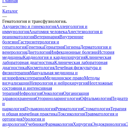
Главная
—
Каталог
—
Гематология и трансфузиология
Акушерство и гинекология
Аллергология и
иммунология
Анатомия человека
Анестезиология и
реаниматология
Ветеринария
Внутренние
болезни
Гастроэнтерология и
гепатология
Генетика
Гериатрия
Гигиена
Дерматология и
венерология
Диетология
Инфекционные болезни
История
медицины
Кардиология и кардиохирургия
Клиническая
лабораторная диагностика
Клиническая лабораторная
диагностика
Косметология
Лечебная физкультура и
физиотерапия
Мануальная медицина и
иглорефлексотерапия
Медицинское право
Методы
визуализации
Неврология и нейрохирургия
Неотложные
состояния и интенсивная
терапия
Нефрология
Онкология
Организация
здравоохранения
Оториноларингология
Офтальмология
Педиатр
и
наркология
Пульмонология
Ревматология
Стоматология
Терапия
и общая врачебная практика
Токсикология
Травматология и
ортопедия
Урология и
андрология
Учебники
Фармакология
Хирургия
Эндокринология