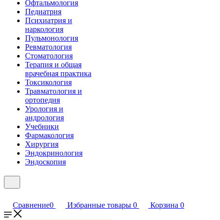
Офтальмология
Педиатрия
Психиатрия и
наркология
Пульмонология
Ревматология
Стоматология
Терапия и общая
врачебная практика
Токсикология
Травматология и
ортопедия
Урология и
андрология
Учебники
Фармакология
Хирургия
Эндокринология
Эндоскопия
Сравнение
0
Избранные товары
0
Корзина
0