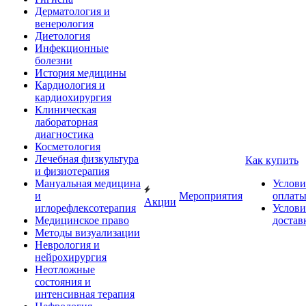
Дерматология и
венерология
Диетология
Инфекционные
болезни
История медицины
Кардиология и
кардиохирургия
Клиническая
лабораторная
диагностика
Косметология
Лечебная физкультура
Как купить
и физиотерапия
Мануальная медицина
Услови
и
Мероприятия
оплат
Акции
иглорефлексотерапия
Услови
Медицинское право
достав
Методы визуализации
Неврология и
нейрохирургия
Неотложные
состояния и
интенсивная терапия