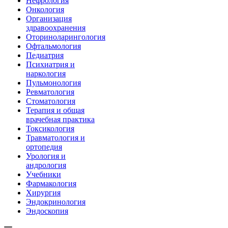
Нефрология
Онкология
Организация
здравоохранения
Оториноларингология
Офтальмология
Педиатрия
Психиатрия и
наркология
Пульмонология
Ревматология
Стоматология
Терапия и общая
врачебная практика
Токсикология
Травматология и
ортопедия
Урология и
андрология
Учебники
Фармакология
Хирургия
Эндокринология
Эндоскопия