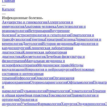
Главная
—
Каталог
—
Инфекционные болезни
Акушерство и гинекология
Аллергология и
иммунология
Анатомия человека
Анестезиология и
реаниматология
Ветеринария
Внутренние
болезни
Гастроэнтерология и гепатология
Гематология и
трансфузиология
Генетика
Гериатрия
Гигиена
Дерматология и
венерология
Диетология
История медицины
Кардиология и
кардиохирургия
Клиническая лабораторная
диагностика
Клиническая лабораторная
диагностика
Косметология
Лечебная физкультура и
физиотерапия
Мануальная медицина и
иглорефлексотерапия
Медицинское право
Методы
визуализации
Неврология и нейрохирургия
Неотложные
состояния и интенсивная
терапия
Нефрология
Онкология
Организация
здравоохранения
Оториноларингология
Офтальмология
Педиатр
и
наркология
Пульмонология
Ревматология
Стоматология
Терапия
и общая врачебная практика
Токсикология
Травматология и
ортопедия
Урология и
андрология
Учебники
Фармакология
Хирургия
Эндокринология