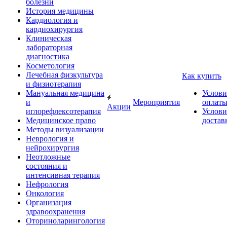
болезни
История медицины
Кардиология и
кардиохирургия
Клиническая
лабораторная
диагностика
Косметология
Лечебная физкультура
Как купить
и физиотерапия
Мануальная медицина
Услови
и
Мероприятия
оплат
Акции
иглорефлексотерапия
Услови
Медицинское право
достав
Методы визуализации
Неврология и
нейрохирургия
Неотложные
состояния и
интенсивная терапия
Нефрология
Онкология
Организация
здравоохранения
Оториноларингология