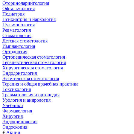
Оториноларингология
Офтальмология
Педиатрия
Психиатрия и наркология
Пульмонология
Ревматология
Стоматология
Детская стоматология
Имплантология
Ортодонтия
Ортопедическая стоматология
Терапевтическая стоматология
Хирургическая стоматология
Эндодонтология
Эстетическая стоматология
Терапия и общая врачебная практика
Токсикология
Травматология и ортопедия
Урология и андрология
Учебники
Фармакология
Хирургия
Эндокринология
Эндоскопия
Акции