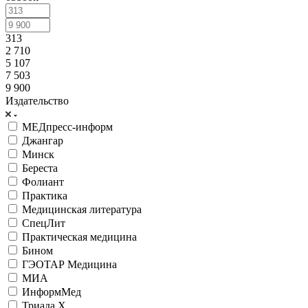
313
2 710
5 107
7 503
9 900
Издательство
МЕДпресс-информ
Джангар
Минск
Береста
Фолиант
Практика
Медицинская литература
СпецЛит
Практическая медицина
Бином
ГЭОТАР Медицина
МИА
ИнформМед
Триада Х