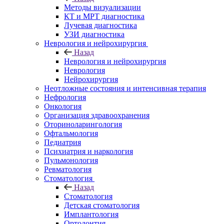
Методы визуализации
КТ и МРТ диагностика
Лучевая диагностика
УЗИ диагностика
Неврология и нейрохирургия
Назад
Неврология и нейрохирургия
Неврология
Нейрохирургия
Неотложные состояния и интенсивная терапия
Нефрология
Онкология
Организация здравоохранения
Оториноларингология
Офтальмология
Педиатрия
Психиатрия и наркология
Пульмонология
Ревматология
Стоматология
Назад
Стоматология
Детская стоматология
Имплантология
Ортодонтия