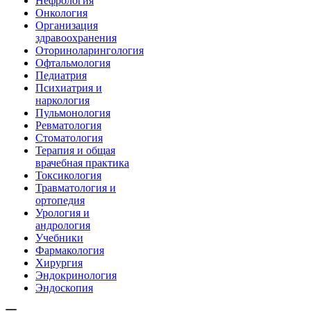
Нефрология
Онкология
Организация
здравоохранения
Оториноларингология
Офтальмология
Педиатрия
Психиатрия и
наркология
Пульмонология
Ревматология
Стоматология
Терапия и общая
врачебная практика
Токсикология
Травматология и
ортопедия
Урология и
андрология
Учебники
Фармакология
Хирургия
Эндокринология
Эндоскопия