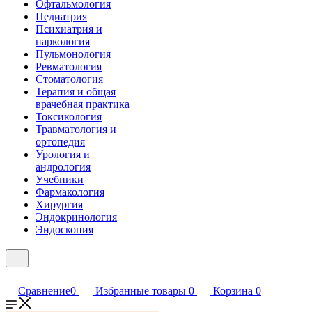
Офтальмология
Педиатрия
Психиатрия и
наркология
Пульмонология
Ревматология
Стоматология
Терапия и общая
врачебная практика
Токсикология
Травматология и
ортопедия
Урология и
андрология
Учебники
Фармакология
Хирургия
Эндокринология
Эндоскопия
Сравнение
0
Избранные товары
0
Корзина
0