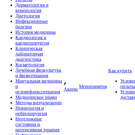
Дерматология и
венерология
Диетология
Инфекционные
болезни
История медицины
Кардиология и
кардиохирургия
Клиническая
лабораторная
диагностика
Косметология
Лечебная физкультура
Как купить
и физиотерапия
Мануальная медицина
Услови
и
Мероприятия
оплат
Акции
иглорефлексотерапия
Услови
Медицинское право
достав
Методы визуализации
Неврология и
нейрохирургия
Неотложные
состояния и
интенсивная терапия