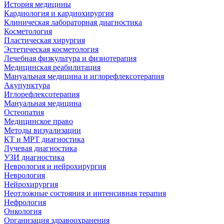
История медицины
Кардиология и кардиохирургия
Клиническая лабораторная диагностика
Косметология
Пластическая хирургия
Эстетическая косметология
Лечебная физкультура и физиотерапия
Медицинская реабилитация
Мануальная медицина и иглорефлексотерапия
Акупунктура
Иглорефлексотерапия
Мануальная медицина
Остеопатия
Медицинское право
Методы визуализации
КТ и МРТ диагностика
Лучевая диагностика
УЗИ диагностика
Неврология и нейрохирургия
Неврология
Нейрохирургия
Неотложные состояния и интенсивная терапия
Нефрология
Онкология
Организация здравоохранения