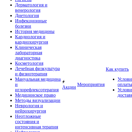
Дерматология и
венерология
Диетология
Инфекционные
болезни
История медицины
Кардиология и
кардиохирургия
Клиническая
лабораторная
диагностика
Косметология
Лечебная физкультура
Как купить
и физиотерапия
Мануальная медицина
Услови
и
Мероприятия
оплат
Акции
иглорефлексотерапия
Услови
Медицинское право
достав
Методы визуализации
Неврология и
нейрохирургия
Неотложные
состояния и
интенсивная терапия