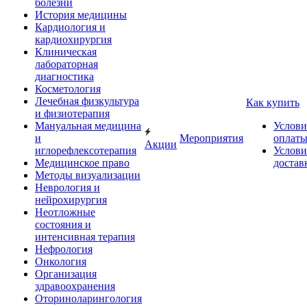
болезни
История медицины
Кардиология и
кардиохирургия
Клиническая
лабораторная
диагностика
Косметология
Лечебная физкультура
Как купить
и физиотерапия
Мануальная медицина
Услови
и
Мероприятия
оплат
Акции
иглорефлексотерапия
Услови
Медицинское право
достав
Методы визуализации
Неврология и
нейрохирургия
Неотложные
состояния и
интенсивная терапия
Нефрология
Онкология
Организация
здравоохранения
Оториноларингология