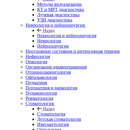
Методы визуализации
КТ и МРТ диагностика
Лучевая диагностика
УЗИ диагностика
Неврология и нейрохирургия
Назад
Неврология и нейрохирургия
Неврология
Нейрохирургия
Неотложные состояния и интенсивная терапия
Нефрология
Онкология
Организация здравоохранения
Оториноларингология
Офтальмология
Педиатрия
Психиатрия и наркология
Пульмонология
Ревматология
Стоматология
Назад
Стоматология
Детская стоматология
Имплантология
Ортодонтия