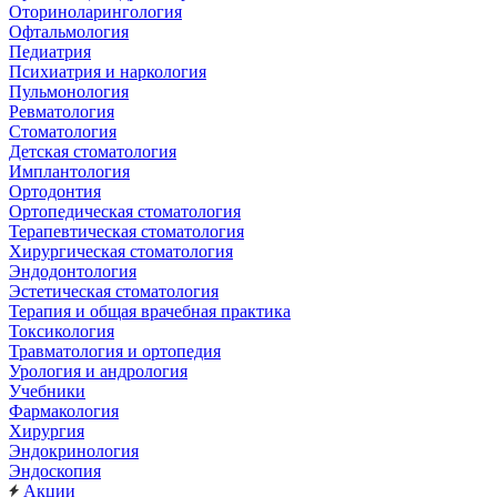
Оториноларингология
Офтальмология
Педиатрия
Психиатрия и наркология
Пульмонология
Ревматология
Стоматология
Детская стоматология
Имплантология
Ортодонтия
Ортопедическая стоматология
Терапевтическая стоматология
Хирургическая стоматология
Эндодонтология
Эстетическая стоматология
Терапия и общая врачебная практика
Токсикология
Травматология и ортопедия
Урология и андрология
Учебники
Фармакология
Хирургия
Эндокринология
Эндоскопия
Акции