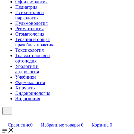
Офтальмология
Педиатрия
Психиатрия и
наркология
Пульмонология
Ревматология
Стоматология
Терапия и общая
врачебная практика
Токсикология
Травматология и
ортопедия
Урология и
андрология
Учебники
Фармакология
Хирургия
Эндокринология
Эндоскопия
Сравнение
0
Избранные товары
0
Корзина
0