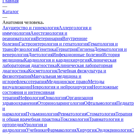
Главная
—
Каталог
—
Анатомия человека
Акушерство и гинекология
Аллергология и
иммунология
Анестезиология и
реаниматология
Ветеринария
Внутренние
болезни
Гастроэнтерология и гепатология
Гематология и
трансфузиология
Генетика
Гериатрия
Гигиена
Дерматология и
венерология
Диетология
Инфекционные болезни
История
медицины
Кардиология и кардиохирургия
Клиническая
лабораторная диагностика
Клиническая лабораторная
диагностика
Косметология
Лечебная физкультура и
физиотерапия
Мануальная медицина и
иглорефлексотерапия
Медицинское право
Методы
визуализации
Неврология и нейрохирургия
Неотложные
состояния и интенсивная
терапия
Нефрология
Онкология
Организация
здравоохранения
Оториноларингология
Офтальмология
Педиатр
и
наркология
Пульмонология
Ревматология
Стоматология
Терапия
и общая врачебная практика
Токсикология
Травматология и
ортопедия
Урология и
андрология
Учебники
Фармакология
Хирургия
Эндокринология