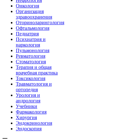
Нефрология
Онкология
Организация
здравоохранения
Оториноларингология
Офтальмология
Педиатрия
Психиатрия и
наркология
Пульмонология
Ревматология
Стоматология
Терапия и общая
врачебная практика
Токсикология
Травматология и
ортопедия
Урология и
андрология
Учебники
Фармакология
Хирургия
Эндокринология
Эндоскопия