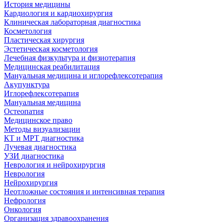
История медицины
Кардиология и кардиохирургия
Клиническая лабораторная диагностика
Косметология
Пластическая хирургия
Эстетическая косметология
Лечебная физкультура и физиотерапия
Медицинская реабилитация
Мануальная медицина и иглорефлексотерапия
Акупунктура
Иглорефлексотерапия
Мануальная медицина
Остеопатия
Медицинское право
Методы визуализации
КТ и МРТ диагностика
Лучевая диагностика
УЗИ диагностика
Неврология и нейрохирургия
Неврология
Нейрохирургия
Неотложные состояния и интенсивная терапия
Нефрология
Онкология
Организация здравоохранения