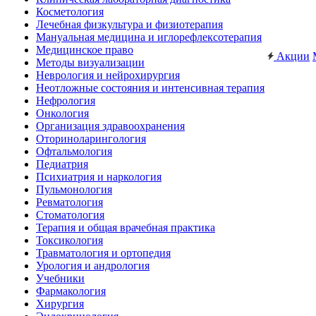
Косметология
Лечебная физкультура и физиотерапия
Мануальная медицина и иглорефлексотерапия
Медицинское право
Акции
Методы визуализации
Неврология и нейрохирургия
Неотложные состояния и интенсивная терапия
Нефрология
Онкология
Организация здравоохранения
Оториноларингология
Офтальмология
Педиатрия
Психиатрия и наркология
Пульмонология
Ревматология
Стоматология
Терапия и общая врачебная практика
Токсикология
Травматология и ортопедия
Урология и андрология
Учебники
Фармакология
Хирургия