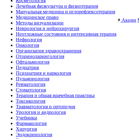
Косметология
Лечебная физкультура и физиотерапия
Мануальная медицина и иглорефлексотерапия
Медицинское право
Акции
Методы визуализации
Неврология и нейрохирургия
Неотложные состояния и интенсивная терапия
Нефрология
Онкология
Организация здравоохранения
Оториноларингология
Офтальмология
Педиатрия
Психиатрия и наркология
Пульмонология
Ревматология
Стоматология
Терапия и общая врачебная практика
Токсикология
Травматология и ортопедия
Урология и андрология
Учебники
Фармакология
Хирургия
Эндокринология