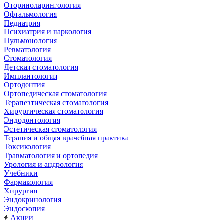
Оториноларингология
Офтальмология
Педиатрия
Психиатрия и наркология
Пульмонология
Ревматология
Стоматология
Детская стоматология
Имплантология
Ортодонтия
Ортопедическая стоматология
Терапевтическая стоматология
Хирургическая стоматология
Эндодонтология
Эстетическая стоматология
Терапия и общая врачебная практика
Токсикология
Травматология и ортопедия
Урология и андрология
Учебники
Фармакология
Хирургия
Эндокринология
Эндоскопия
Акции