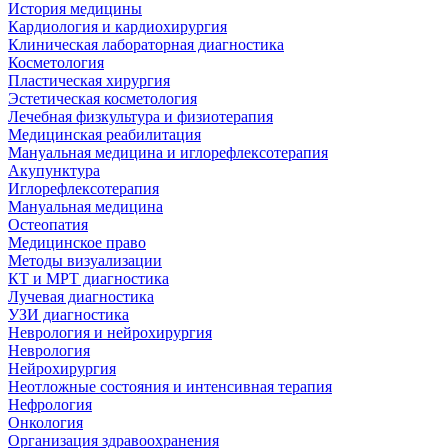
История медицины
Кардиология и кардиохирургия
Клиническая лабораторная диагностика
Косметология
Пластическая хирургия
Эстетическая косметология
Лечебная физкультура и физиотерапия
Медицинская реабилитация
Мануальная медицина и иглорефлексотерапия
Акупунктура
Иглорефлексотерапия
Мануальная медицина
Остеопатия
Медицинское право
Методы визуализации
КТ и МРТ диагностика
Лучевая диагностика
УЗИ диагностика
Неврология и нейрохирургия
Неврология
Нейрохирургия
Неотложные состояния и интенсивная терапия
Нефрология
Онкология
Организация здравоохранения