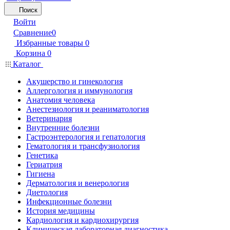
Поиск
Войти
Сравнение
0
Избранные товары
0
Корзина
0
Каталог
Акушерство и гинекология
Аллергология и иммунология
Анатомия человека
Анестезиология и реаниматология
Ветеринария
Внутренние болезни
Гастроэнтерология и гепатология
Гематология и трансфузиология
Генетика
Гериатрия
Гигиена
Дерматология и венерология
Диетология
Инфекционные болезни
История медицины
Кардиология и кардиохирургия
Клиническая лабораторная диагностика