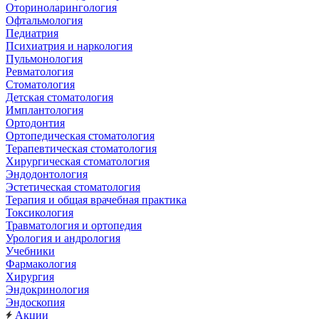
Оториноларингология
Офтальмология
Педиатрия
Психиатрия и наркология
Пульмонология
Ревматология
Стоматология
Детская стоматология
Имплантология
Ортодонтия
Ортопедическая стоматология
Терапевтическая стоматология
Хирургическая стоматология
Эндодонтология
Эстетическая стоматология
Терапия и общая врачебная практика
Токсикология
Травматология и ортопедия
Урология и андрология
Учебники
Фармакология
Хирургия
Эндокринология
Эндоскопия
Акции