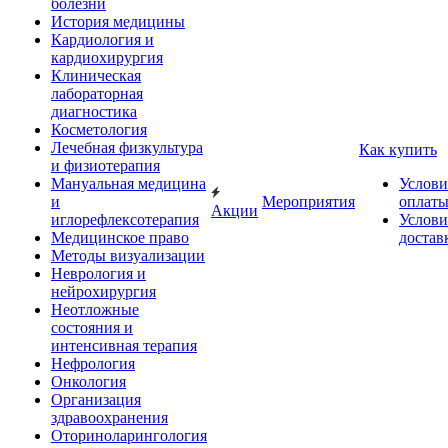
болезни
История медицины
Кардиология и
кардиохирургия
Клиническая
лабораторная
диагностика
Косметология
Лечебная физкультура
Как купить
и физиотерапия
Мануальная медицина
Услови
и
Мероприятия
оплат
Акции
иглорефлексотерапия
Услови
Медицинское право
достав
Методы визуализации
Неврология и
нейрохирургия
Неотложные
состояния и
интенсивная терапия
Нефрология
Онкология
Организация
здравоохранения
Оториноларингология