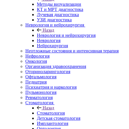
Методы визуализации
КТ и МРТ диагностика
Лучевая диагностика
УЗИ диагностика
Неврология и нейрохирургия
Назад
Неврология и нейрохирургия
Неврология
Нейрохирургия
Неотложные состояния и интенсивная терапия
Нефрология
Онкология
Организация здравоохранения
Оториноларингология
Офтальмология
Педиатрия
Психиатрия и наркология
Пульмонология
Ревматология
Стоматология
Назад
Стоматология
Детская стоматология
Имплантология
Ортодонтия