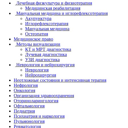
Лечебная физкультура и физиотерапия
Медицинская реабилитация
Мануальная медицина и иглорефлексотерапия
Акупунктура
Иглорефлексотерапия
Мануальная медицина
Остеопатия
Медицинское право
Методы визуализации
КТ и МРТ диагностика
Лучевая диагностика
УЗИ диагностика
Неврология и нейрохирургия
Неврология
Нейрохирургия
Неотложные состояния и интенсивная терапия
Нефрология
Онкология
Организация здравоохранения
Оториноларингология
Офтальмология
Педиатрия
Психиатрия и наркология
Пульмонология
Ревматология