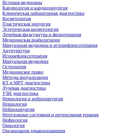
История медицины
Кардиология и кардиохирургия
Клиническая лабораторная диагностика
Косметология
Пластическая хирургия
Эстетическая косметология
Лечебная физкультура и физиотерапия
Медицинская реабилитация
Мануальная медицина и иглорефлексотерапия
Акупунктура
Иглорефлексотерапия
Мануальная медицина
Остеопатия
Медицинское право
Методы визуализации
КТ и МРТ диагностика
Лучевая диагностика
УЗИ диагностика
Неврология и нейрохирургия
Неврология
Нейрохирургия
Неотложные состояния и интенсивная терапия
Нефрология
Онкология
Организация здравоохранения