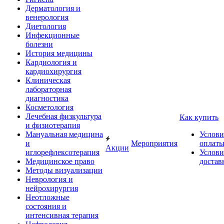
Дерматология и
венерология
Диетология
Инфекционные
болезни
История медицины
Кардиология и
кардиохирургия
Клиническая
лабораторная
диагностика
Косметология
Лечебная физкультура
Как купить
и физиотерапия
Мануальная медицина
Услови
и
Мероприятия
оплат
Акции
иглорефлексотерапия
Услови
Медицинское право
достав
Методы визуализации
Неврология и
нейрохирургия
Неотложные
состояния и
интенсивная терапия