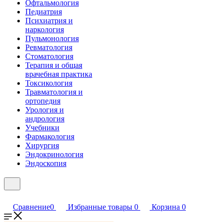
Офтальмология
Педиатрия
Психиатрия и
наркология
Пульмонология
Ревматология
Стоматология
Терапия и общая
врачебная практика
Токсикология
Травматология и
ортопедия
Урология и
андрология
Учебники
Фармакология
Хирургия
Эндокринология
Эндоскопия
Сравнение
0
Избранные товары
0
Корзина
0