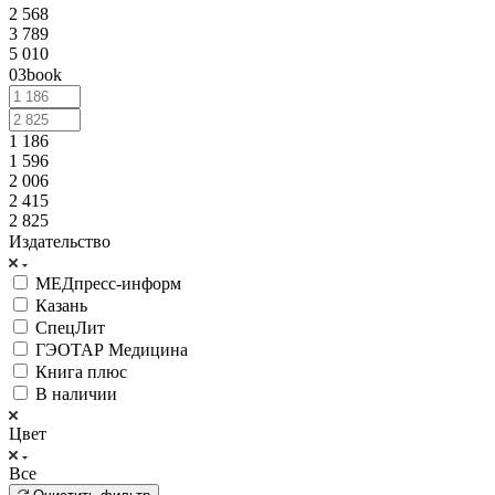
2 568
3 789
5 010
03book
1 186
1 596
2 006
2 415
2 825
Издательство
МЕДпресс-информ
Казань
СпецЛит
ГЭОТАР Медицина
Книга плюс
В наличии
Цвет
Все