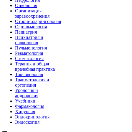
Нефрология
Онкология
Организация
здравоохранения
Оториноларингология
Офтальмология
Педиатрия
Психиатрия и
наркология
Пульмонология
Ревматология
Стоматология
Терапия и общая
врачебная практика
Токсикология
Травматология и
ортопедия
Урология и
андрология
Учебники
Фармакология
Хирургия
Эндокринология
Эндоскопия