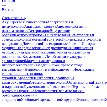
Главная
—
Каталог
—
Стоматология
Акушерство и гинекология
Аллергология и
иммунология
Анатомия человека
Анестезиология и
реаниматология
Ветеринария
Внутренние
болезни
Гастроэнтерология и гепатология
Гематология и
трансфузиология
Генетика
Гериатрия
Гигиена
Дерматология и
венерология
Диетология
Инфекционные болезни
История
медицины
Кардиология и кардиохирургия
Клиническая
лабораторная диагностика
Клиническая лабораторная
диагностика
Косметология
Лечебная физкультура и
физиотерапия
Мануальная медицина и
иглорефлексотерапия
Медицинское право
Методы
визуализации
Неврология и нейрохирургия
Неотложные
состояния и интенсивная
терапия
Нефрология
Онкология
Организация
здравоохранения
Оториноларингология
Офтальмология
Педиатр
и наркология
Пульмонология
Ревматология
Терапия и общая
врачебная практика
Токсикология
Травматология и
ортопедия
Урология и
андрология
Учебники
Фармакология
Хирургия
Эндокринология
—