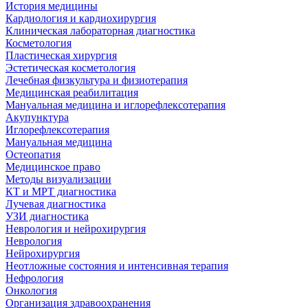
История медицины
Кардиология и кардиохирургия
Клиническая лабораторная диагностика
Косметология
Пластическая хирургия
Эстетическая косметология
Лечебная физкультура и физиотерапия
Медицинская реабилитация
Мануальная медицина и иглорефлексотерапия
Акупунктура
Иглорефлексотерапия
Мануальная медицина
Остеопатия
Медицинское право
Методы визуализации
КТ и МРТ диагностика
Лучевая диагностика
УЗИ диагностика
Неврология и нейрохирургия
Неврология
Нейрохирургия
Неотложные состояния и интенсивная терапия
Нефрология
Онкология
Организация здравоохранения