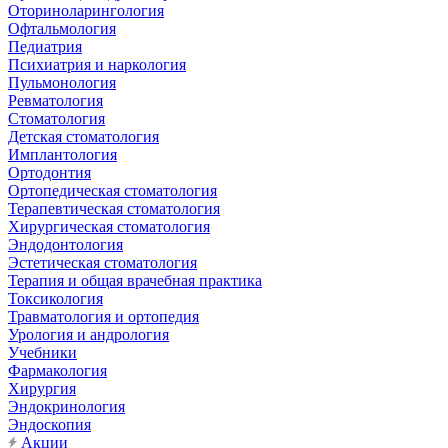
Оториноларингология
Офтальмология
Педиатрия
Психиатрия и наркология
Пульмонология
Ревматология
Стоматология
Детская стоматология
Имплантология
Ортодонтия
Ортопедическая стоматология
Терапевтическая стоматология
Хирургическая стоматология
Эндодонтология
Эстетическая стоматология
Терапия и общая врачебная практика
Токсикология
Травматология и ортопедия
Урология и андрология
Учебники
Фармакология
Хирургия
Эндокринология
Эндоскопия
Акции