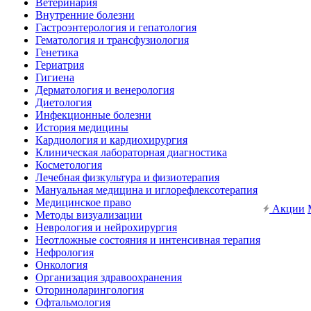
Ветеринария
Внутренние болезни
Гастроэнтерология и гепатология
Гематология и трансфузиология
Генетика
Гериатрия
Гигиена
Дерматология и венерология
Диетология
Инфекционные болезни
История медицины
Кардиология и кардиохирургия
Клиническая лабораторная диагностика
Косметология
Лечебная физкультура и физиотерапия
Мануальная медицина и иглорефлексотерапия
Медицинское право
Акции
Методы визуализации
Неврология и нейрохирургия
Неотложные состояния и интенсивная терапия
Нефрология
Онкология
Организация здравоохранения
Оториноларингология
Офтальмология