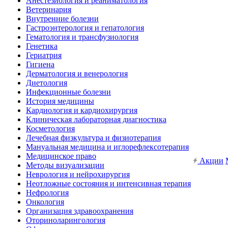
Анестезиология и реаниматология
Ветеринария
Внутренние болезни
Гастроэнтерология и гепатология
Гематология и трансфузиология
Генетика
Гериатрия
Гигиена
Дерматология и венерология
Диетология
Инфекционные болезни
История медицины
Кардиология и кардиохирургия
Клиническая лабораторная диагностика
Косметология
Лечебная физкультура и физиотерапия
Мануальная медицина и иглорефлексотерапия
Медицинское право
Акции
Методы визуализации
Неврология и нейрохирургия
Неотложные состояния и интенсивная терапия
Нефрология
Онкология
Организация здравоохранения
Оториноларингология