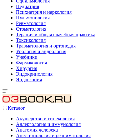
Офтальмология
Педиатрия
Психиатрия и наркология
Пульмонология
Ревматология
Стоматология
Терапия и общая врачебная практика
Токсикология
Травматология и ортопедия
Урология и андрология
Учебники
Фармакология
Хирургия
Эндокринология
Эндоскопия
Каталог
Акушерство и гинекология
Аллергология и иммунология
Анатомия человека
Анестезиология и реаниматология