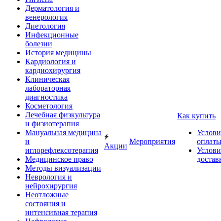
Дерматология и
венерология
Диетология
Инфекционные
болезни
История медицины
Кардиология и
кардиохирургия
Клиническая
лабораторная
диагностика
Косметология
Лечебная физкультура
Как купить
и физиотерапия
Мануальная медицина
Услови
и
Мероприятия
оплат
Акции
иглорефлексотерапия
Услови
Медицинское право
достав
Методы визуализации
Неврология и
нейрохирургия
Неотложные
состояния и
интенсивная терапия