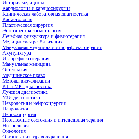
История медицины
Кардиология и кардиохирургия
Клиническая лабораторная диагностика
Косметология
Пластическая хирургия
Эстетическая косметология
Лечебная физкультура и физиотерапия
Медицинская реабилитация
Мануальная медицина и иглорефлексотерапия
Акупунктура
Иглорефлексотерапия
Мануальная медицина
Остеопатия
Медицинское право
Методы визуализации
КТ и МРТ диагностика
Лучевая диагностика
УЗИ диагностика
Неврология и нейрохирургия
Неврология
Нейрохирургия
Неотложные состояния и интенсивная терапия
Нефрология
Онкология
Организация здравоохранения