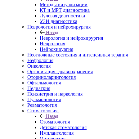
Методы визуализации
КТ и МРТ диагностика
Лучевая диагностика
УЗИ диагностика
Неврология и нейрохирургия
Назад
Неврология и нейрохирургия
Неврология
Нейрохирургия
Неотложные состояния и интенсивная терапия
Нефрология
Онкология
Организация здравоохранения
Оториноларингология
Офтальмология
Педиатрия
Психиатрия и наркология
Пульмонология
Ревматология
Стоматология
Назад
Стоматология
Детская стоматология
Имплантология
Ортодонтия