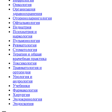
Нефрология
Онкология
Организация
здравоохранения
Оториноларингология
Офтальмология
Педиатрия
Психиатрия и
наркология
Пульмонология
Ревматология
Стоматология
Терапия и общая
врачебная практика
Токсикология
Травматология и
ортопедия
Урология и
андрология
Учебники
Фармакология
Хирургия
Эндокринология
Эндоскопия