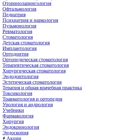
Оториноларингология
Офтальмология
Педиатрия
Психиатрия и наркология
Пульмонология
Ревматология
Стоматология
Детская стоматология
Имплантология
Ортодонтия
Ортопедическая стоматология
Терапевтическая стоматология
Хирургическая стоматология
Эндодонтология
Эстетическая стоматология
Терапия и общая врачебная практика
Токсикология
Травматология и ортопедия
Урология и андрология
Учебники
Фармакология
Хирургия
Эндокринология
Эндоскопия
Акции