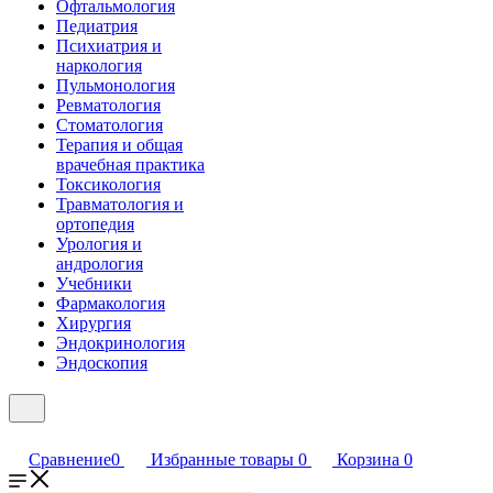
Офтальмология
Педиатрия
Психиатрия и
наркология
Пульмонология
Ревматология
Стоматология
Терапия и общая
врачебная практика
Токсикология
Травматология и
ортопедия
Урология и
андрология
Учебники
Фармакология
Хирургия
Эндокринология
Эндоскопия
Сравнение
0
Избранные товары
0
Корзина
0