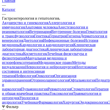
Главная
—
Каталог
—
Гастроэнтерология и гепатология
Акушерство и гинекология
Аллергология и
иммунология
Анатомия человека
Анестезиология и
реаниматология
Ветеринария
Внутренние болезни
Гематология
и трансфузиология
Генетика
Гериатрия
Гигиена
Дерматология и
венерология
Диетология
Инфекционные болезни
История
медицины
Кардиология и кардиохирургия
Клиническая
лабораторная диагностика
Клиническая лабораторная
диагностика
Косметология
Лечебная физкультура и
физиотерапия
Мануальная медицина и
иглорефлексотерапия
Медицинское право
Методы
визуализации
Неврология и нейрохирургия
Неотложные
состояния и интенсивная
терапия
Нефрология
Онкология
Организация
здравоохранения
Оториноларингология
Офтальмология
Педиатр
и
наркология
Пульмонология
Ревматология
Стоматология
Терапия
и общая врачебная практика
Токсикология
Травматология и
ортопедия
Урология и
андрология
Учебники
Фармакология
Хирургия
Эндокринология
Фильтр