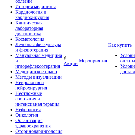
болезни
История медицины
Кардиология и
кардиохирургия
Клиническая
лабораторная
диагностика
Косметология
Лечебная физкультура
Как купить
и физиотерапия
Мануальная медицина
Услови
и
Мероприятия
оплат
Акции
иглорефлексотерапия
Услови
Медицинское право
достав
Методы визуализации
Неврология и
нейрохирургия
Неотложные
состояния и
интенсивная терапия
Нефрология
Онкология
Организация
здравоохранения
Оториноларингология