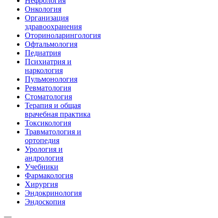
Нефрология
Онкология
Организация
здравоохранения
Оториноларингология
Офтальмология
Педиатрия
Психиатрия и
наркология
Пульмонология
Ревматология
Стоматология
Терапия и общая
врачебная практика
Токсикология
Травматология и
ортопедия
Урология и
андрология
Учебники
Фармакология
Хирургия
Эндокринология
Эндоскопия