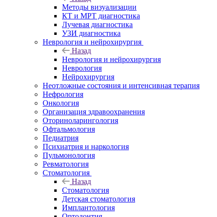
Методы визуализации
КТ и МРТ диагностика
Лучевая диагностика
УЗИ диагностика
Неврология и нейрохирургия
Назад
Неврология и нейрохирургия
Неврология
Нейрохирургия
Неотложные состояния и интенсивная терапия
Нефрология
Онкология
Организация здравоохранения
Оториноларингология
Офтальмология
Педиатрия
Психиатрия и наркология
Пульмонология
Ревматология
Стоматология
Назад
Стоматология
Детская стоматология
Имплантология
Ортодонтия