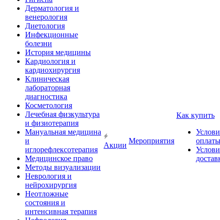
Дерматология и
венерология
Диетология
Инфекционные
болезни
История медицины
Кардиология и
кардиохирургия
Клиническая
лабораторная
диагностика
Косметология
Лечебная физкультура
Как купить
и физиотерапия
Мануальная медицина
Услови
и
Мероприятия
оплат
Акции
иглорефлексотерапия
Услови
Медицинское право
достав
Методы визуализации
Неврология и
нейрохирургия
Неотложные
состояния и
интенсивная терапия