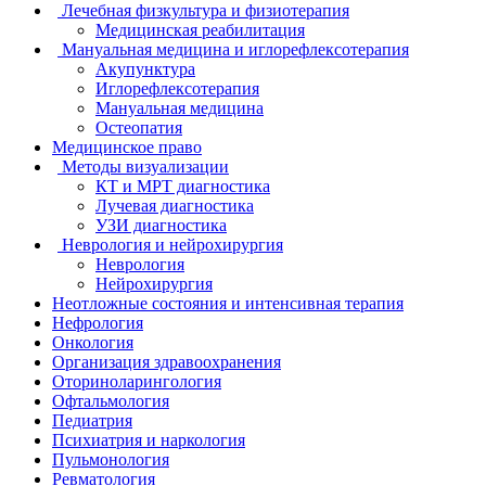
Лечебная физкультура и физиотерапия
Медицинская реабилитация
Мануальная медицина и иглорефлексотерапия
Акупунктура
Иглорефлексотерапия
Мануальная медицина
Остеопатия
Медицинское право
Методы визуализации
КТ и МРТ диагностика
Лучевая диагностика
УЗИ диагностика
Неврология и нейрохирургия
Неврология
Нейрохирургия
Неотложные состояния и интенсивная терапия
Нефрология
Онкология
Организация здравоохранения
Оториноларингология
Офтальмология
Педиатрия
Психиатрия и наркология
Пульмонология
Ревматология