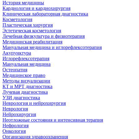
История медицины
Кардиология и кардиохирургия
Клиническая лабораторная диагностика
Косметология
Пластическая хирургия
Эстетическая косметология
Лечебная физкультура и физиотерапия
Медицинская реабилитация
Мануальная медицина и иглорефлексотерапия
Акупунктура
Иглорефлексотерапия
Мануальная медицина
Остеопатия
Медицинское право
Методы визуализации
КТ и МРТ диагностика
Лучевая диагностика
УЗИ диагностика
Неврология и нейрохирургия
Неврология
Нейрохирургия
Неотложные состояния и интенсивная терапия
Нефрология
Онкология
Организация здравоохранения