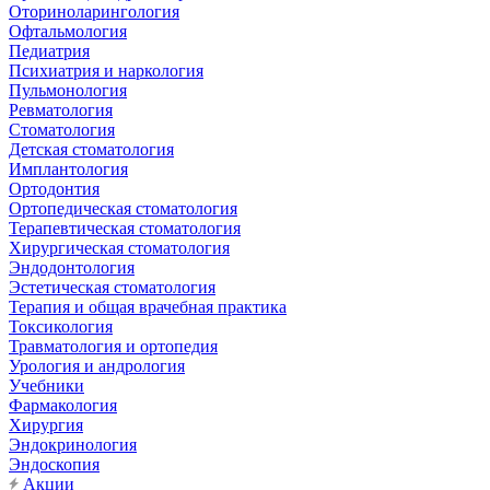
Оториноларингология
Офтальмология
Педиатрия
Психиатрия и наркология
Пульмонология
Ревматология
Стоматология
Детская стоматология
Имплантология
Ортодонтия
Ортопедическая стоматология
Терапевтическая стоматология
Хирургическая стоматология
Эндодонтология
Эстетическая стоматология
Терапия и общая врачебная практика
Токсикология
Травматология и ортопедия
Урология и андрология
Учебники
Фармакология
Хирургия
Эндокринология
Эндоскопия
Акции