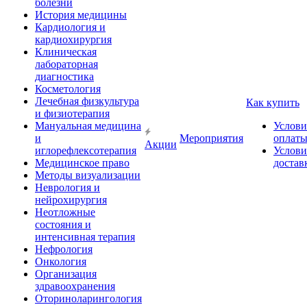
болезни
История медицины
Кардиология и
кардиохирургия
Клиническая
лабораторная
диагностика
Косметология
Лечебная физкультура
Как купить
и физиотерапия
Мануальная медицина
Услови
и
Мероприятия
оплат
Акции
иглорефлексотерапия
Услови
Медицинское право
достав
Методы визуализации
Неврология и
нейрохирургия
Неотложные
состояния и
интенсивная терапия
Нефрология
Онкология
Организация
здравоохранения
Оториноларингология