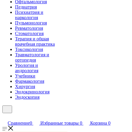
Офтальмология
Педиатрия
Психиатрия и
наркология
Пульмонология
Ревматология
Стоматология
Терапия и общая
врачебная практика
Токсикология
Травматология и
ортопедия
Урология и
андрология
Учебники
Фармакология
Хирургия
Эндокринология
Эндоскопия
Сравнение
0
Избранные товары
0
Корзина
0