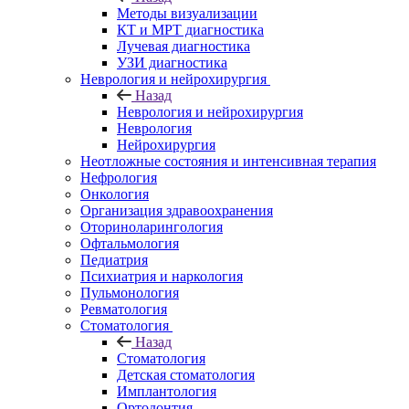
Методы визуализации
КТ и МРТ диагностика
Лучевая диагностика
УЗИ диагностика
Неврология и нейрохирургия
Назад
Неврология и нейрохирургия
Неврология
Нейрохирургия
Неотложные состояния и интенсивная терапия
Нефрология
Онкология
Организация здравоохранения
Оториноларингология
Офтальмология
Педиатрия
Психиатрия и наркология
Пульмонология
Ревматология
Стоматология
Назад
Стоматология
Детская стоматология
Имплантология
Ортодонтия