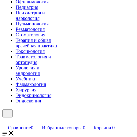
Офтальмология
Педиатрия
Психиатрия и
наркология
Пульмонология
Ревматология
Стоматология
Терапия и общая
врачебная практика
Токсикология
Травматология и
ортопедия
Урология и
андрология
Учебники
Фармакология
Хирургия
Эндокринология
Эндоскопия
Сравнение
0
Избранные товары
0
Корзина
0