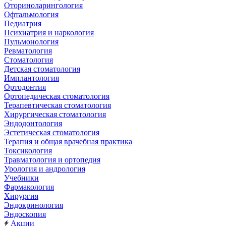
Оториноларингология
Офтальмология
Педиатрия
Психиатрия и наркология
Пульмонология
Ревматология
Стоматология
Детская стоматология
Имплантология
Ортодонтия
Ортопедическая стоматология
Терапевтическая стоматология
Хирургическая стоматология
Эндодонтология
Эстетическая стоматология
Терапия и общая врачебная практика
Токсикология
Травматология и ортопедия
Урология и андрология
Учебники
Фармакология
Хирургия
Эндокринология
Эндоскопия
Акции