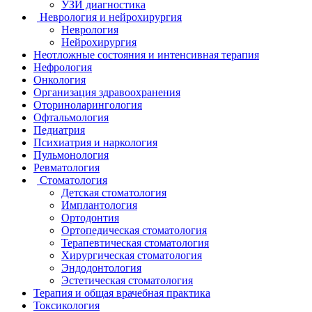
УЗИ диагностика
Неврология и нейрохирургия
Неврология
Нейрохирургия
Неотложные состояния и интенсивная терапия
Нефрология
Онкология
Организация здравоохранения
Оториноларингология
Офтальмология
Педиатрия
Психиатрия и наркология
Пульмонология
Ревматология
Стоматология
Детская стоматология
Имплантология
Ортодонтия
Ортопедическая стоматология
Терапевтическая стоматология
Хирургическая стоматология
Эндодонтология
Эстетическая стоматология
Терапия и общая врачебная практика
Токсикология