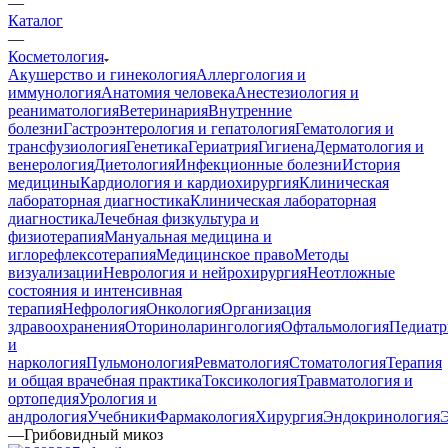
—
Каталог
—
Косметология
Акушерство и гинекология
Аллергология и
иммунология
Анатомия человека
Анестезиология и
реаниматология
Ветеринария
Внутренние
болезни
Гастроэнтерология и гепатология
Гематология и
трансфузиология
Генетика
Гериатрия
Гигиена
Дерматология и
венерология
Диетология
Инфекционные болезни
История
медицины
Кардиология и кардиохирургия
Клиническая
лабораторная диагностика
Клиническая лабораторная
диагностика
Лечебная физкультура и
физиотерапия
Мануальная медицина и
иглорефлексотерапия
Медицинское право
Методы
визуализации
Неврология и нейрохирургия
Неотложные
состояния и интенсивная
терапия
Нефрология
Онкология
Организация
здравоохранения
Оториноларингология
Офтальмология
Педиатр
и
наркология
Пульмонология
Ревматология
Стоматология
Терапия
и общая врачебная практика
Токсикология
Травматология и
ортопедия
Урология и
андрология
Учебники
Фармакология
Хирургия
Эндокринология
—
Грибовидный микоз