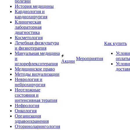
болезни
История медицины
Кардиология и
кардиохирургия
Клиническая
лабораторная
диагностика
Косметология
Лечебная физкультура
Как купить
и физиотерапия
Мануальная медицина
Услови
и
Мероприятия
оплат
Акции
иглорефлексотерапия
Услови
Медицинское право
достав
Методы визуализации
Неврология и
нейрохирургия
Неотложные
состояния и
интенсивная терапия
Нефрология
Онкология
Организация
здравоохранения
Оториноларингология