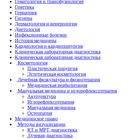
Гематология и трансфузиология
Генетика
Гериатрия
Гигиена
Дерматология и венерология
Диетология
Инфекционные болезни
История медицины
Кардиология и кардиохирургия
Клиническая лабораторная диагностика
Клиническая лабораторная диагностика
Косметология
Пластическая хирургия
Эстетическая косметология
Лечебная физкультура и физиотерапия
Медицинская реабилитация
Мануальная медицина и иглорефлексотерапия
Акупунктура
Иглорефлексотерапия
Мануальная медицина
Остеопатия
Медицинское право
Методы визуализации
КТ и МРТ диагностика
Лучевая диагностика