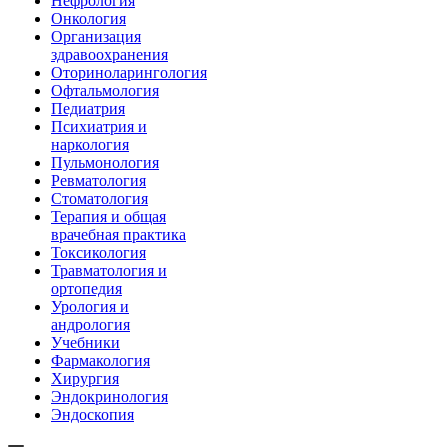
Нефрология
Онкология
Организация
здравоохранения
Оториноларингология
Офтальмология
Педиатрия
Психиатрия и
наркология
Пульмонология
Ревматология
Стоматология
Терапия и общая
врачебная практика
Токсикология
Травматология и
ортопедия
Урология и
андрология
Учебники
Фармакология
Хирургия
Эндокринология
Эндоскопия