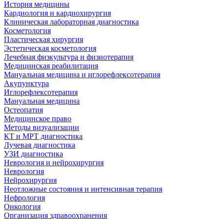
История медицины
Кардиология и кардиохирургия
Клиническая лабораторная диагностика
Косметология
Пластическая хирургия
Эстетическая косметология
Лечебная физкультура и физиотерапия
Медицинская реабилитация
Мануальная медицина и иглорефлексотерапия
Акупунктура
Иглорефлексотерапия
Мануальная медицина
Остеопатия
Медицинское право
Методы визуализации
КТ и МРТ диагностика
Лучевая диагностика
УЗИ диагностика
Неврология и нейрохирургия
Неврология
Нейрохирургия
Неотложные состояния и интенсивная терапия
Нефрология
Онкология
Организация здравоохранения