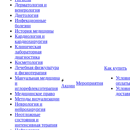
Дерматология и
венерология
Диетология
Инфекционные
болезни
История медицины
Кардиология и
кардиохирургия
Клиническая
лабораторная
диагностика
Косметология
Лечебная физкультура
Как купить
и физиотерапия
Мануальная медицина
Услови
и
Мероприятия
оплат
Акции
иглорефлексотерапия
Услови
Медицинское право
достав
Методы визуализации
Неврология и
нейрохирургия
Неотложные
состояния и
интенсивная терапия