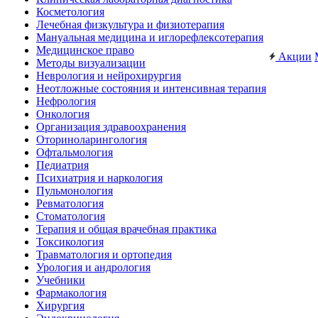
Косметология
Лечебная физкультура и физиотерапия
Мануальная медицина и иглорефлексотерапия
Медицинское право
Акции
Методы визуализации
Неврология и нейрохирургия
Неотложные состояния и интенсивная терапия
Нефрология
Онкология
Организация здравоохранения
Оториноларингология
Офтальмология
Педиатрия
Психиатрия и наркология
Пульмонология
Ревматология
Стоматология
Терапия и общая врачебная практика
Токсикология
Травматология и ортопедия
Урология и андрология
Учебники
Фармакология
Хирургия