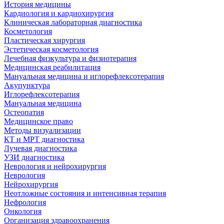
История медицины
Кардиология и кардиохирургия
Клиническая лабораторная диагностика
Косметология
Пластическая хирургия
Эстетическая косметология
Лечебная физкультура и физиотерапия
Медицинская реабилитация
Мануальная медицина и иглорефлексотерапия
Акупунктура
Иглорефлексотерапия
Мануальная медицина
Остеопатия
Медицинское право
Методы визуализации
КТ и МРТ диагностика
Лучевая диагностика
УЗИ диагностика
Неврология и нейрохирургия
Неврология
Нейрохирургия
Неотложные состояния и интенсивная терапия
Нефрология
Онкология
Организация здравоохранения