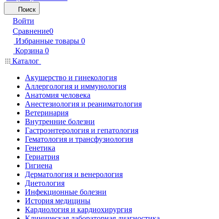
Поиск
Войти
Сравнение
0
Избранные товары
0
Корзина
0
Каталог
Акушерство и гинекология
Аллергология и иммунология
Анатомия человека
Анестезиология и реаниматология
Ветеринария
Внутренние болезни
Гастроэнтерология и гепатология
Гематология и трансфузиология
Генетика
Гериатрия
Гигиена
Дерматология и венерология
Диетология
Инфекционные болезни
История медицины
Кардиология и кардиохирургия
Клиническая лабораторная диагностика