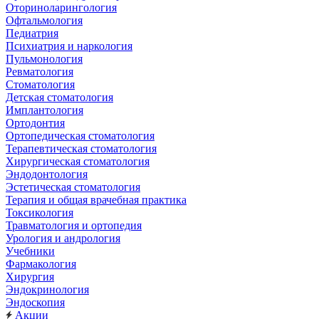
Оториноларингология
Офтальмология
Педиатрия
Психиатрия и наркология
Пульмонология
Ревматология
Стоматология
Детская стоматология
Имплантология
Ортодонтия
Ортопедическая стоматология
Терапевтическая стоматология
Хирургическая стоматология
Эндодонтология
Эстетическая стоматология
Терапия и общая врачебная практика
Токсикология
Травматология и ортопедия
Урология и андрология
Учебники
Фармакология
Хирургия
Эндокринология
Эндоскопия
Акции