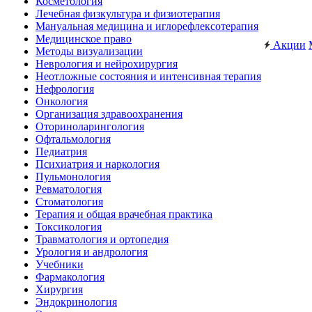
Косметология
Лечебная физкультура и физиотерапия
Мануальная медицина и иглорефлексотерапия
Медицинское право
Акции
Методы визуализации
Неврология и нейрохирургия
Неотложные состояния и интенсивная терапия
Нефрология
Онкология
Организация здравоохранения
Оториноларингология
Офтальмология
Педиатрия
Психиатрия и наркология
Пульмонология
Ревматология
Стоматология
Терапия и общая врачебная практика
Токсикология
Травматология и ортопедия
Урология и андрология
Учебники
Фармакология
Хирургия
Эндокринология