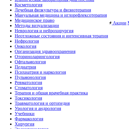
Косметология
Лечебная физкультура и физиотерапия
Мануальная медицина и иглорефлексотерапия
Медицинское право
Акции
Методы визуализации
Неврология и нейрохирургия
Неотложные состояния и интенсивная терапия
Нефрология
Онкология
Организация здравоохранения
Оториноларингология
Офтальмология
Педиатрия
Психиатрия и наркология
Пульмонология
Ревматология
Стоматология
Терапия и общая врачебная практика
Токсикология
Травматология и ортопедия
Урология и андрология
Учебники
Фармакология
Хирургия