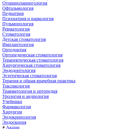
Оториноларингология
Офтальмология
Педиатрия
Психиатрия и наркология
Пульмонология
Ревматология
Стоматология
Детская стоматология
Имплантология
Ортодонтия
Ортопедическая стоматология
Терапевтическая стоматология
Хирургическая стоматология
Эндодонтология
Эстетическая стоматология
Терапия и общая врачебная практика
Токсикология
Травматология и ортопедия
Урология и андрология
Учебники
Фармакология
Хирургия
Эндокринология
Эндоскопия
Акции