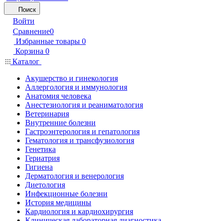
Поиск
Войти
Сравнение
0
Избранные товары
0
Корзина
0
Каталог
Акушерство и гинекология
Аллергология и иммунология
Анатомия человека
Анестезиология и реаниматология
Ветеринария
Внутренние болезни
Гастроэнтерология и гепатология
Гематология и трансфузиология
Генетика
Гериатрия
Гигиена
Дерматология и венерология
Диетология
Инфекционные болезни
История медицины
Кардиология и кардиохирургия
Клиническая лабораторная диагностика