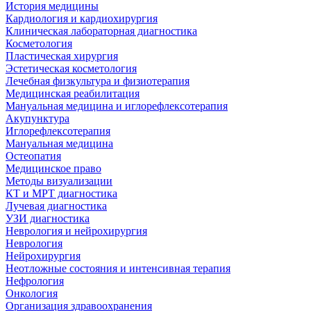
История медицины
Кардиология и кардиохирургия
Клиническая лабораторная диагностика
Косметология
Пластическая хирургия
Эстетическая косметология
Лечебная физкультура и физиотерапия
Медицинская реабилитация
Мануальная медицина и иглорефлексотерапия
Акупунктура
Иглорефлексотерапия
Мануальная медицина
Остеопатия
Медицинское право
Методы визуализации
КТ и МРТ диагностика
Лучевая диагностика
УЗИ диагностика
Неврология и нейрохирургия
Неврология
Нейрохирургия
Неотложные состояния и интенсивная терапия
Нефрология
Онкология
Организация здравоохранения