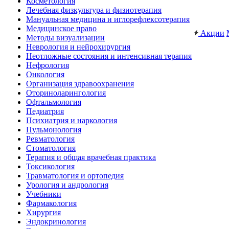
Косметология
Лечебная физкультура и физиотерапия
Мануальная медицина и иглорефлексотерапия
Медицинское право
Акции
Методы визуализации
Неврология и нейрохирургия
Неотложные состояния и интенсивная терапия
Нефрология
Онкология
Организация здравоохранения
Оториноларингология
Офтальмология
Педиатрия
Психиатрия и наркология
Пульмонология
Ревматология
Стоматология
Терапия и общая врачебная практика
Токсикология
Травматология и ортопедия
Урология и андрология
Учебники
Фармакология
Хирургия
Эндокринология