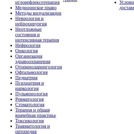
иглорефлексотерапия
Услови
Медицинское право
достав
Методы визуализации
Неврология и
нейрохирургия
Неотложные
состояния и
интенсивная терапия
Нефрология
Онкология
Организация
здравоохранения
Оториноларингология
Офтальмология
Педиатрия
Психиатрия и
наркология
Пульмонология
Ревматология
Стоматология
Терапия и общая
врачебная практика
Токсикология
Травматология и
ортопедия