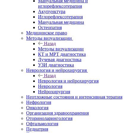
Мануальная медицина и
иглорефлексотерапия
Акупунктура
Иглорефлексотерапия
Мануальная медицина
Остеопатия
Медицинское право
Методы визуализации
Назад
Методы визуализации
КТ и МРТ диагностика
Лучевая диагностика
УЗИ диагностика
Неврология и нейрохирургия
Назад
Неврология и нейрохирургия
Неврология
Нейрохирургия
Неотложные состояния и интенсивная терапия
Нефрология
Онкология
Организация здравоохранения
Оториноларингология
Офтальмология
Педиатрия