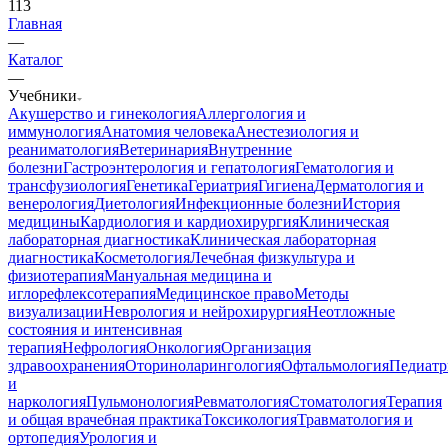
113
Главная
—
Каталог
—
Учебники
Акушерство и гинекология
Аллергология и
иммунология
Анатомия человека
Анестезиология и
реаниматология
Ветеринария
Внутренние
болезни
Гастроэнтерология и гепатология
Гематология и
трансфузиология
Генетика
Гериатрия
Гигиена
Дерматология и
венерология
Диетология
Инфекционные болезни
История
медицины
Кардиология и кардиохирургия
Клиническая
лабораторная диагностика
Клиническая лабораторная
диагностика
Косметология
Лечебная физкультура и
физиотерапия
Мануальная медицина и
иглорефлексотерапия
Медицинское право
Методы
визуализации
Неврология и нейрохирургия
Неотложные
состояния и интенсивная
терапия
Нефрология
Онкология
Организация
здравоохранения
Оториноларингология
Офтальмология
Педиатр
и
наркология
Пульмонология
Ревматология
Стоматология
Терапия
и общая врачебная практика
Токсикология
Травматология и
ортопедия
Урология и