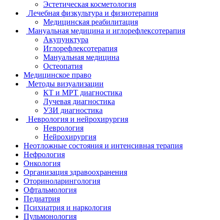
Эстетическая косметология
Лечебная физкультура и физиотерапия
Медицинская реабилитация
Мануальная медицина и иглорефлексотерапия
Акупунктура
Иглорефлексотерапия
Мануальная медицина
Остеопатия
Медицинское право
Методы визуализации
КТ и МРТ диагностика
Лучевая диагностика
УЗИ диагностика
Неврология и нейрохирургия
Неврология
Нейрохирургия
Неотложные состояния и интенсивная терапия
Нефрология
Онкология
Организация здравоохранения
Оториноларингология
Офтальмология
Педиатрия
Психиатрия и наркология
Пульмонология