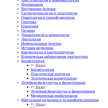
Анестезиология и реаниматология
Ветеринария
Внутренние болезни
Гастроэнтерология и гепатология
Гематология и трансфузиология
Генетика
Гериатрия
Гигиена
Дерматология и венерология
Диетология
Инфекционные болезни
История медицины
Кардиология и кардиохирургия
Клиническая лабораторная диагностика
Косметология
Назад
Косметология
Пластическая хирургия
Эстетическая косметология
Лечебная физкультура и физиотерапия
Назад
Лечебная физкультура и физиотерапия
Медицинская реабилитация
Мануальная медицина и иглорефлексотерапия
Назад