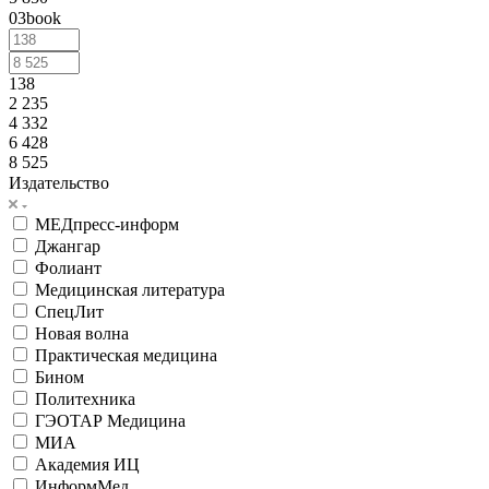
03book
138
2 235
4 332
6 428
8 525
Издательство
МЕДпресс-информ
Джангар
Фолиант
Медицинская литература
СпецЛит
Новая волна
Практическая медицина
Бином
Политехника
ГЭОТАР Медицина
МИА
Академия ИЦ
ИнформМед