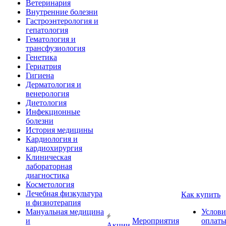
Ветеринария
Внутренние болезни
Гастроэнтерология и
гепатология
Гематология и
трансфузиология
Генетика
Гериатрия
Гигиена
Дерматология и
венерология
Диетология
Инфекционные
болезни
История медицины
Кардиология и
кардиохирургия
Клиническая
лабораторная
диагностика
Косметология
Лечебная физкультура
Как купить
и физиотерапия
Мануальная медицина
Услови
и
Мероприятия
оплат
Акции