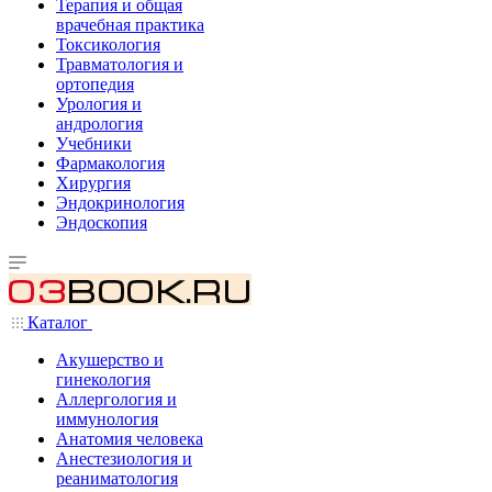
Терапия и общая
врачебная практика
Токсикология
Травматология и
ортопедия
Урология и
андрология
Учебники
Фармакология
Хирургия
Эндокринология
Эндоскопия
Каталог
Акушерство и
гинекология
Аллергология и
иммунология
Анатомия человека
Анестезиология и
реаниматология