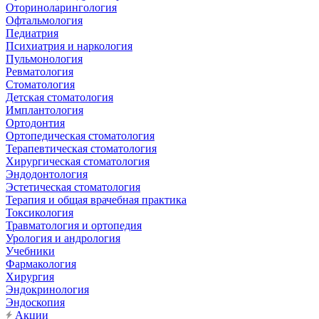
Оториноларингология
Офтальмология
Педиатрия
Психиатрия и наркология
Пульмонология
Ревматология
Стоматология
Детская стоматология
Имплантология
Ортодонтия
Ортопедическая стоматология
Терапевтическая стоматология
Хирургическая стоматология
Эндодонтология
Эстетическая стоматология
Терапия и общая врачебная практика
Токсикология
Травматология и ортопедия
Урология и андрология
Учебники
Фармакология
Хирургия
Эндокринология
Эндоскопия
Акции