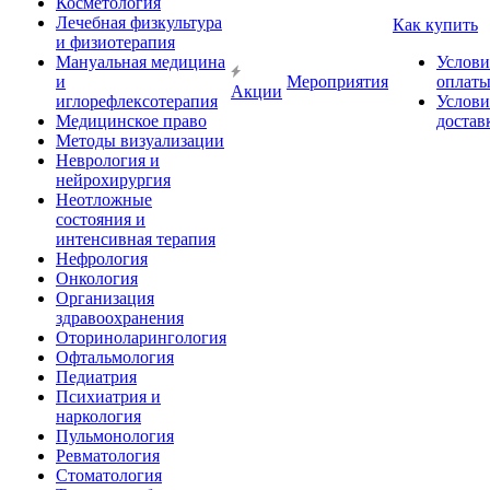
Косметология
Лечебная физкультура
Как купить
и физиотерапия
Мануальная медицина
Услови
и
Мероприятия
оплат
Акции
иглорефлексотерапия
Услови
Медицинское право
достав
Методы визуализации
Неврология и
нейрохирургия
Неотложные
состояния и
интенсивная терапия
Нефрология
Онкология
Организация
здравоохранения
Оториноларингология
Офтальмология
Педиатрия
Психиатрия и
наркология
Пульмонология
Ревматология
Стоматология