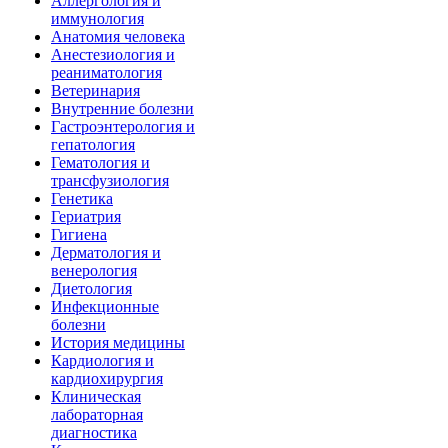
Аллергология и
иммунология
Анатомия человека
Анестезиология и
реаниматология
Ветеринария
Внутренние болезни
Гастроэнтерология и
гепатология
Гематология и
трансфузиология
Генетика
Гериатрия
Гигиена
Дерматология и
венерология
Диетология
Инфекционные
болезни
История медицины
Кардиология и
кардиохирургия
Клиническая
лабораторная
диагностика