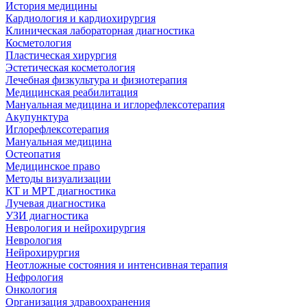
История медицины
Кардиология и кардиохирургия
Клиническая лабораторная диагностика
Косметология
Пластическая хирургия
Эстетическая косметология
Лечебная физкультура и физиотерапия
Медицинская реабилитация
Мануальная медицина и иглорефлексотерапия
Акупунктура
Иглорефлексотерапия
Мануальная медицина
Остеопатия
Медицинское право
Методы визуализации
КТ и МРТ диагностика
Лучевая диагностика
УЗИ диагностика
Неврология и нейрохирургия
Неврология
Нейрохирургия
Неотложные состояния и интенсивная терапия
Нефрология
Онкология
Организация здравоохранения