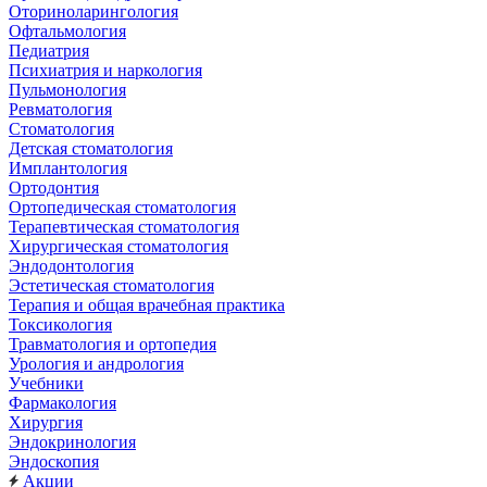
Оториноларингология
Офтальмология
Педиатрия
Психиатрия и наркология
Пульмонология
Ревматология
Стоматология
Детская стоматология
Имплантология
Ортодонтия
Ортопедическая стоматология
Терапевтическая стоматология
Хирургическая стоматология
Эндодонтология
Эстетическая стоматология
Терапия и общая врачебная практика
Токсикология
Травматология и ортопедия
Урология и андрология
Учебники
Фармакология
Хирургия
Эндокринология
Эндоскопия
Акции