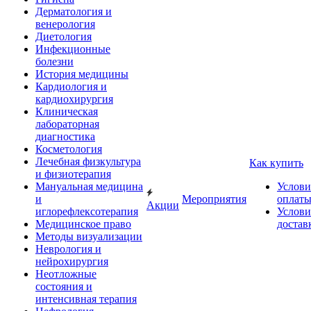
Дерматология и
венерология
Диетология
Инфекционные
болезни
История медицины
Кардиология и
кардиохирургия
Клиническая
лабораторная
диагностика
Косметология
Лечебная физкультура
Как купить
и физиотерапия
Мануальная медицина
Услови
и
Мероприятия
оплат
Акции
иглорефлексотерапия
Услови
Медицинское право
достав
Методы визуализации
Неврология и
нейрохирургия
Неотложные
состояния и
интенсивная терапия