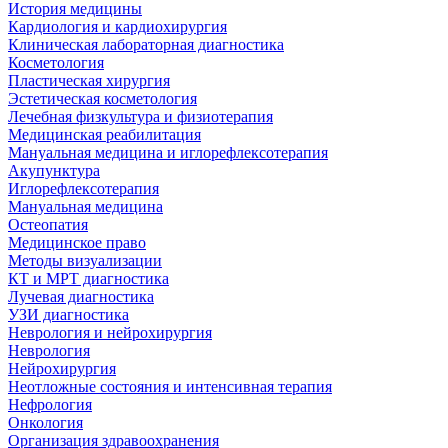
История медицины
Кардиология и кардиохирургия
Клиническая лабораторная диагностика
Косметология
Пластическая хирургия
Эстетическая косметология
Лечебная физкультура и физиотерапия
Медицинская реабилитация
Мануальная медицина и иглорефлексотерапия
Акупунктура
Иглорефлексотерапия
Мануальная медицина
Остеопатия
Медицинское право
Методы визуализации
КТ и МРТ диагностика
Лучевая диагностика
УЗИ диагностика
Неврология и нейрохирургия
Неврология
Нейрохирургия
Неотложные состояния и интенсивная терапия
Нефрология
Онкология
Организация здравоохранения