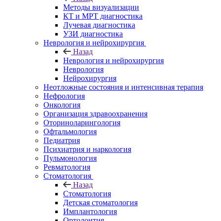
Методы визуализации
КТ и МРТ диагностика
Лучевая диагностика
УЗИ диагностика
Неврология и нейрохирургия
Назад
Неврология и нейрохирургия
Неврология
Нейрохирургия
Неотложные состояния и интенсивная терапия
Нефрология
Онкология
Организация здравоохранения
Оториноларингология
Офтальмология
Педиатрия
Психиатрия и наркология
Пульмонология
Ревматология
Стоматология
Назад
Стоматология
Детская стоматология
Имплантология
Ортодонтия