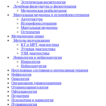
Эстетическая косметология
Лечебная физкультура и физиотерапия
Медицинская реабилитация
Мануальная медицина и иглорефлексотерапия
Акупунктура
Иглорефлексотерапия
Мануальная медицина
Остеопатия
Медицинское право
Методы визуализации
КТ и МРТ диагностика
Лучевая диагностика
УЗИ диагностика
Неврология и нейрохирургия
Неврология
Нейрохирургия
Неотложные состояния и интенсивная терапия
Нефрология
Онкология
Организация здравоохранения
Оториноларингология
Офтальмология
Педиатрия
Психиатрия и наркология
Пульмонология