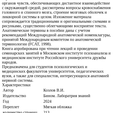
органов чувств, обеспечивающих дистантное взаимодействие
с окружающей средой, рассмотрены вопросы кровоснабжения
головного и спинного мозга, строение мозговых оболочек и
ликворной системы в целом. Изложение материала
сопровождается традиционными и оригинальными схемами и
рисунками, существенно облегчающими восприятие текста.
Анатомические термины в пособии даны с учетом
рекомендаций Международной анатомической номенклагуры,
принятой Международным комитетом по анатомической
терминологии (FCAT, 1998).
Книга апробирована при чтении лекций и проведении
семинарских занятий в Московском институте психоанализа и
медицинском институте Российского университета дружбы
народов.
Предназначена для студентов психологических и
медицинских факультетов университетов, педагогических
вузов, а также для специалистов, интересующихся анатомией
нервной системы.
Характеристики
Автор
Козлов В.И.
Издательство
Бином. Лаборатрия знаний
Год
2024
Переплет
Мягкая обложка
количество страниц
213