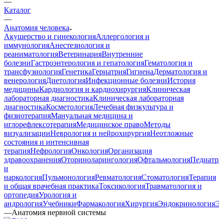
—
Каталог
—
Анатомия человека
Акушерство и гинекология
Аллергология и
иммунология
Анестезиология и
реаниматология
Ветеринария
Внутренние
болезни
Гастроэнтерология и гепатология
Гематология и
трансфузиология
Генетика
Гериатрия
Гигиена
Дерматология и
венерология
Диетология
Инфекционные болезни
История
медицины
Кардиология и кардиохирургия
Клиническая
лабораторная диагностика
Клиническая лабораторная
диагностика
Косметология
Лечебная физкультура и
физиотерапия
Мануальная медицина и
иглорефлексотерапия
Медицинское право
Методы
визуализации
Неврология и нейрохирургия
Неотложные
состояния и интенсивная
терапия
Нефрология
Онкология
Организация
здравоохранения
Оториноларингология
Офтальмология
Педиатр
и
наркология
Пульмонология
Ревматология
Стоматология
Терапия
и общая врачебная практика
Токсикология
Травматология и
ортопедия
Урология и
андрология
Учебники
Фармакология
Хирургия
Эндокринология
—
Анатомия нервной системы