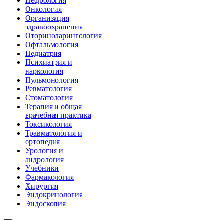
Нефрология
Онкология
Организация
здравоохранения
Оториноларингология
Офтальмология
Педиатрия
Психиатрия и
наркология
Пульмонология
Ревматология
Стоматология
Терапия и общая
врачебная практика
Токсикология
Травматология и
ортопедия
Урология и
андрология
Учебники
Фармакология
Хирургия
Эндокринология
Эндоскопия