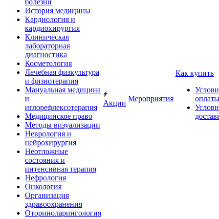
болезни
История медицины
Кардиология и
кардиохирургия
Клиническая
лабораторная
диагностика
Косметология
Лечебная физкультура
Как купить
и физиотерапия
Мануальная медицина
Услови
и
Мероприятия
оплат
Акции
иглорефлексотерапия
Услови
Медицинское право
достав
Методы визуализации
Неврология и
нейрохирургия
Неотложные
состояния и
интенсивная терапия
Нефрология
Онкология
Организация
здравоохранения
Оториноларингология