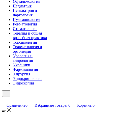
Офтальмология
Педиатрия
Психиатрия и
наркология
Пульмонология
Ревматология
Стоматология
Терапия и общая
врачебная практика
Токсикология
Травматология и
ортопедия
Урология и
андрология
Учебники
Фармакология
Хирургия
Эндокринология
Эндоскопия
Сравнение
0
Избранные товары
0
Корзина
0