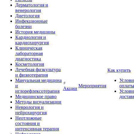
Дерматология и
венерология
Диетология
Инфекционные
болезни
История медицины
Кардиология и
кардиохирургия
Клиническая
лабораторная
диагностика
Косметология
Лечебная физкультура
Как купить
и физиотерапия
Мануальная медицина
Услови
и
Мероприятия
оплат
Акции
иглорефлексотерапия
Услови
Медицинское право
достав
Методы визуализации
Неврология и
нейрохирургия
Неотложные
состояния и
интенсивная терапия