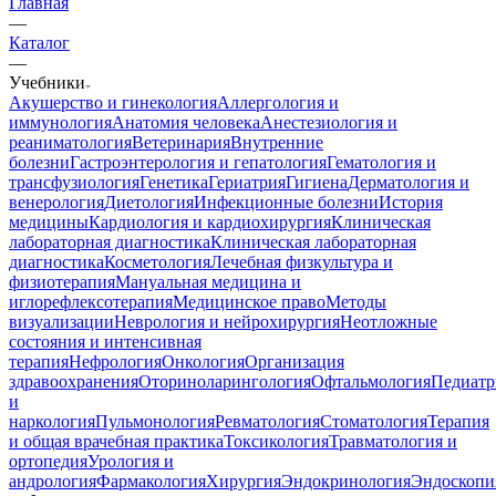
Главная
—
Каталог
—
Учебники
Акушерство и гинекология
Аллергология и
иммунология
Анатомия человека
Анестезиология и
реаниматология
Ветеринария
Внутренние
болезни
Гастроэнтерология и гепатология
Гематология и
трансфузиология
Генетика
Гериатрия
Гигиена
Дерматология и
венерология
Диетология
Инфекционные болезни
История
медицины
Кардиология и кардиохирургия
Клиническая
лабораторная диагностика
Клиническая лабораторная
диагностика
Косметология
Лечебная физкультура и
физиотерапия
Мануальная медицина и
иглорефлексотерапия
Медицинское право
Методы
визуализации
Неврология и нейрохирургия
Неотложные
состояния и интенсивная
терапия
Нефрология
Онкология
Организация
здравоохранения
Оториноларингология
Офтальмология
Педиатр
и
наркология
Пульмонология
Ревматология
Стоматология
Терапия
и общая врачебная практика
Токсикология
Травматология и
ортопедия
Урология и
андрология
Фармакология
Хирургия
Эндокринология
Эндоскопи