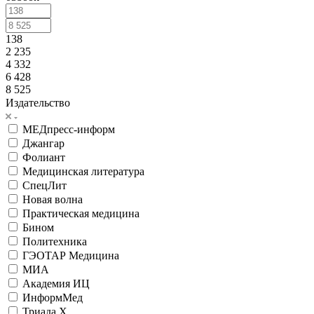
138
2 235
4 332
6 428
8 525
Издательство
МЕДпресс-информ
Джангар
Фолиант
Медицинская литература
СпецЛит
Новая волна
Практическая медицина
Бином
Политехника
ГЭОТАР Медицина
МИА
Академия ИЦ
ИнформМед
Триада Х