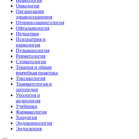
Нефрология
Онкология
Организация
здравоохранения
Оториноларингология
Офтальмология
Педиатрия
Психиатрия и
наркология
Пульмонология
Ревматология
Стоматология
Терапия и общая
врачебная практика
Токсикология
Травматология и
ортопедия
Урология и
андрология
Учебники
Фармакология
Хирургия
Эндокринология
Эндоскопия