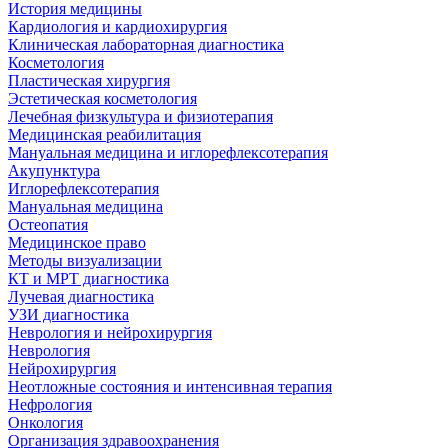
История медицины
Кардиология и кардиохирургия
Клиническая лабораторная диагностика
Косметология
Пластическая хирургия
Эстетическая косметология
Лечебная физкультура и физиотерапия
Медицинская реабилитация
Мануальная медицина и иглорефлексотерапия
Акупунктура
Иглорефлексотерапия
Мануальная медицина
Остеопатия
Медицинское право
Методы визуализации
КТ и МРТ диагностика
Лучевая диагностика
УЗИ диагностика
Неврология и нейрохирургия
Неврология
Нейрохирургия
Неотложные состояния и интенсивная терапия
Нефрология
Онкология
Организация здравоохранения