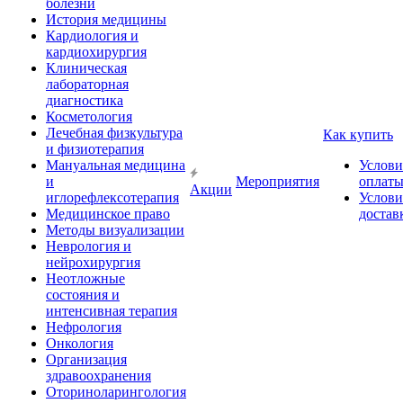
болезни
История медицины
Кардиология и
кардиохирургия
Клиническая
лабораторная
диагностика
Косметология
Лечебная физкультура
Как купить
и физиотерапия
Мануальная медицина
Услови
и
Мероприятия
оплат
Акции
иглорефлексотерапия
Услови
Медицинское право
достав
Методы визуализации
Неврология и
нейрохирургия
Неотложные
состояния и
интенсивная терапия
Нефрология
Онкология
Организация
здравоохранения
Оториноларингология