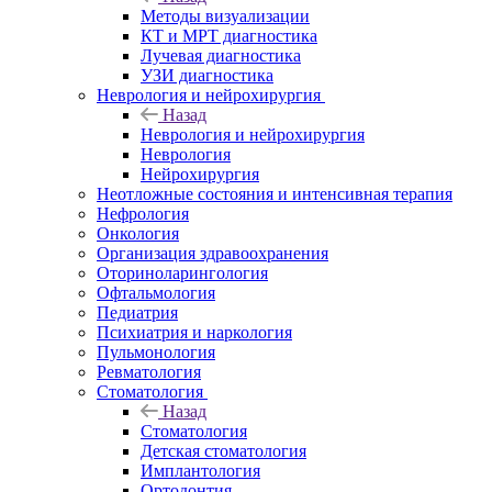
Методы визуализации
КТ и МРТ диагностика
Лучевая диагностика
УЗИ диагностика
Неврология и нейрохирургия
Назад
Неврология и нейрохирургия
Неврология
Нейрохирургия
Неотложные состояния и интенсивная терапия
Нефрология
Онкология
Организация здравоохранения
Оториноларингология
Офтальмология
Педиатрия
Психиатрия и наркология
Пульмонология
Ревматология
Стоматология
Назад
Стоматология
Детская стоматология
Имплантология
Ортодонтия