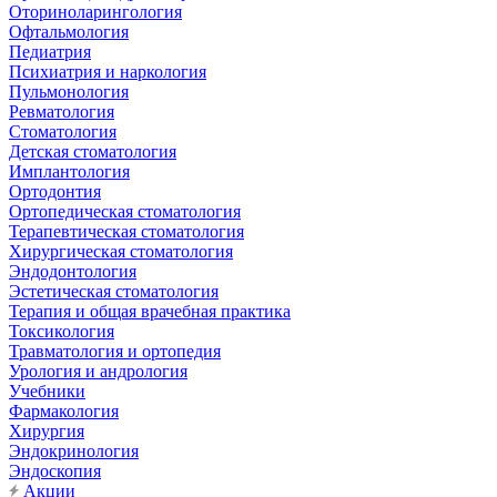
Оториноларингология
Офтальмология
Педиатрия
Психиатрия и наркология
Пульмонология
Ревматология
Стоматология
Детская стоматология
Имплантология
Ортодонтия
Ортопедическая стоматология
Терапевтическая стоматология
Хирургическая стоматология
Эндодонтология
Эстетическая стоматология
Терапия и общая врачебная практика
Токсикология
Травматология и ортопедия
Урология и андрология
Учебники
Фармакология
Хирургия
Эндокринология
Эндоскопия
Акции