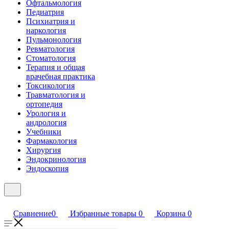
Офтальмология
Педиатрия
Психиатрия и
наркология
Пульмонология
Ревматология
Стоматология
Терапия и общая
врачебная практика
Токсикология
Травматология и
ортопедия
Урология и
андрология
Учебники
Фармакология
Хирургия
Эндокринология
Эндоскопия
Сравнение
0
Избранные товары
0
Корзина
0