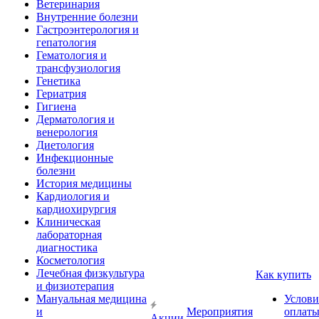
Ветеринария
Внутренние болезни
Гастроэнтерология и
гепатология
Гематология и
трансфузиология
Генетика
Гериатрия
Гигиена
Дерматология и
венерология
Диетология
Инфекционные
болезни
История медицины
Кардиология и
кардиохирургия
Клиническая
лабораторная
диагностика
Косметология
Лечебная физкультура
Как купить
и физиотерапия
Мануальная медицина
Услови
и
Мероприятия
оплат
Акции