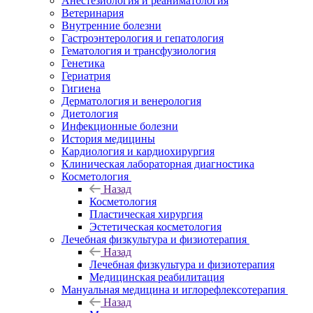
Анестезиология и реаниматология
Ветеринария
Внутренние болезни
Гастроэнтерология и гепатология
Гематология и трансфузиология
Генетика
Гериатрия
Гигиена
Дерматология и венерология
Диетология
Инфекционные болезни
История медицины
Кардиология и кардиохирургия
Клиническая лабораторная диагностика
Косметология
Назад
Косметология
Пластическая хирургия
Эстетическая косметология
Лечебная физкультура и физиотерапия
Назад
Лечебная физкультура и физиотерапия
Медицинская реабилитация
Мануальная медицина и иглорефлексотерапия
Назад