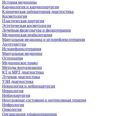
История медицины
Кардиология и кардиохирургия
Клиническая лабораторная диагностика
Косметология
Пластическая хирургия
Эстетическая косметология
Лечебная физкультура и физиотерапия
Медицинская реабилитация
Мануальная медицина и иглорефлексотерапия
Акупунктура
Иглорефлексотерапия
Мануальная медицина
Остеопатия
Медицинское право
Методы визуализации
КТ и МРТ диагностика
Лучевая диагностика
УЗИ диагностика
Неврология и нейрохирургия
Неврология
Нейрохирургия
Неотложные состояния и интенсивная терапия
Нефрология
Онкология
Организация здравоохранения