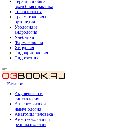
Терапия и общая
врачебная практика
Токсикология
Травматология и
ортопедия
Урология и
андрология
Учебники
Фармакология
Хирургия
Эндокринология
Эндоскопия
Каталог
Акушерство и
гинекология
Аллергология и
иммунология
Анатомия человека
Анестезиология и
реаниматология