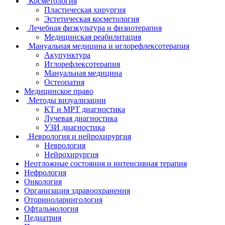
Косметология
Пластическая хирургия
Эстетическая косметология
Лечебная физкультура и физиотерапия
Медицинская реабилитация
Мануальная медицина и иглорефлексотерапия
Акупунктура
Иглорефлексотерапия
Мануальная медицина
Остеопатия
Медицинское право
Методы визуализации
КТ и МРТ диагностика
Лучевая диагностика
УЗИ диагностика
Неврология и нейрохирургия
Неврология
Нейрохирургия
Неотложные состояния и интенсивная терапия
Нефрология
Онкология
Организация здравоохранения
Оториноларингология
Офтальмология
Педиатрия