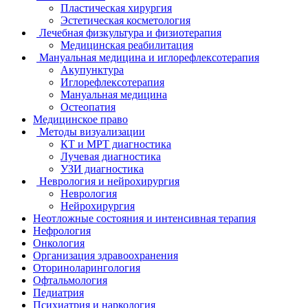
Пластическая хирургия
Эстетическая косметология
Лечебная физкультура и физиотерапия
Медицинская реабилитация
Мануальная медицина и иглорефлексотерапия
Акупунктура
Иглорефлексотерапия
Мануальная медицина
Остеопатия
Медицинское право
Методы визуализации
КТ и МРТ диагностика
Лучевая диагностика
УЗИ диагностика
Неврология и нейрохирургия
Неврология
Нейрохирургия
Неотложные состояния и интенсивная терапия
Нефрология
Онкология
Организация здравоохранения
Оториноларингология
Офтальмология
Педиатрия
Психиатрия и наркология