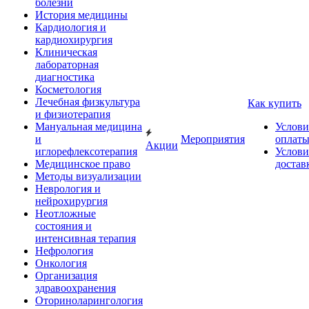
болезни
История медицины
Кардиология и
кардиохирургия
Клиническая
лабораторная
диагностика
Косметология
Лечебная физкультура
Как купить
и физиотерапия
Мануальная медицина
Услови
и
Мероприятия
оплат
Акции
иглорефлексотерапия
Услови
Медицинское право
достав
Методы визуализации
Неврология и
нейрохирургия
Неотложные
состояния и
интенсивная терапия
Нефрология
Онкология
Организация
здравоохранения
Оториноларингология