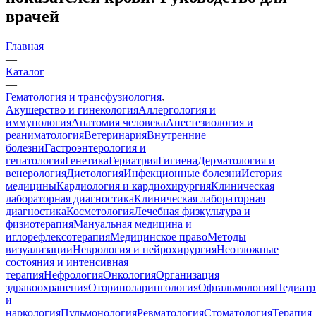
врачей
Главная
—
Каталог
—
Гематология и трансфузиология
Акушерство и гинекология
Аллергология и
иммунология
Анатомия человека
Анестезиология и
реаниматология
Ветеринария
Внутренние
болезни
Гастроэнтерология и
гепатология
Генетика
Гериатрия
Гигиена
Дерматология и
венерология
Диетология
Инфекционные болезни
История
медицины
Кардиология и кардиохирургия
Клиническая
лабораторная диагностика
Клиническая лабораторная
диагностика
Косметология
Лечебная физкультура и
физиотерапия
Мануальная медицина и
иглорефлексотерапия
Медицинское право
Методы
визуализации
Неврология и нейрохирургия
Неотложные
состояния и интенсивная
терапия
Нефрология
Онкология
Организация
здравоохранения
Оториноларингология
Офтальмология
Педиатр
и
наркология
Пульмонология
Ревматология
Стоматология
Терапия