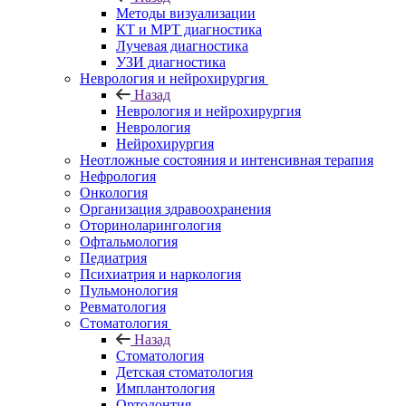
Методы визуализации
КТ и МРТ диагностика
Лучевая диагностика
УЗИ диагностика
Неврология и нейрохирургия
Назад
Неврология и нейрохирургия
Неврология
Нейрохирургия
Неотложные состояния и интенсивная терапия
Нефрология
Онкология
Организация здравоохранения
Оториноларингология
Офтальмология
Педиатрия
Психиатрия и наркология
Пульмонология
Ревматология
Стоматология
Назад
Стоматология
Детская стоматология
Имплантология
Ортодонтия