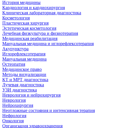
История медицины
Кардиология и кардиохирургия
Клиническая лабораторная диагностика
Косметология
Пластическая хирургия
Эстетическая косметология
Лечебная физкультура и физиотерапия
Медицинская реабилитация
Мануальная медицина и иглорефлексотерапия
Акупунктура
Иглорефлексотерапия
Мануальная медицина
Остеопатия
Медицинское право
Методы визуализации
КТ и МРТ диагностика
Лучевая диагностика
УЗИ диагностика
Неврология и нейрохирургия
Неврология
Нейрохирургия
Неотложные состояния и интенсивная терапия
Нефрология
Онкология
Организация здравоохранения