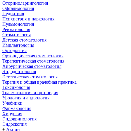
Оториноларингология
Офтальмология
Педиатрия
Психиатрия и наркология
Пульмонология
Ревматология
Стоматология
Детская стоматология
Имплантология
Ортодонтия
Ортопедическая стоматология
Терапевтическая стоматология
Хирургическая стоматология
Эндодонтология
Эстетическая стоматология
Терапия и общая врачебная практика
Токсикология
Травматология и ортопедия
Урология и андрология
Учебники
Фармакология
Хирургия
Эндокринология
Эндоскопия
Акции