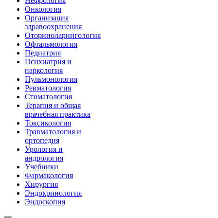
Нефрология
Онкология
Организация
здравоохранения
Оториноларингология
Офтальмология
Педиатрия
Психиатрия и
наркология
Пульмонология
Ревматология
Стоматология
Терапия и общая
врачебная практика
Токсикология
Травматология и
ортопедия
Урология и
андрология
Учебники
Фармакология
Хирургия
Эндокринология
Эндоскопия