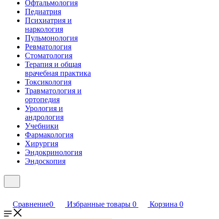
Офтальмология
Педиатрия
Психиатрия и
наркология
Пульмонология
Ревматология
Стоматология
Терапия и общая
врачебная практика
Токсикология
Травматология и
ортопедия
Урология и
андрология
Учебники
Фармакология
Хирургия
Эндокринология
Эндоскопия
Сравнение
0
Избранные товары
0
Корзина
0