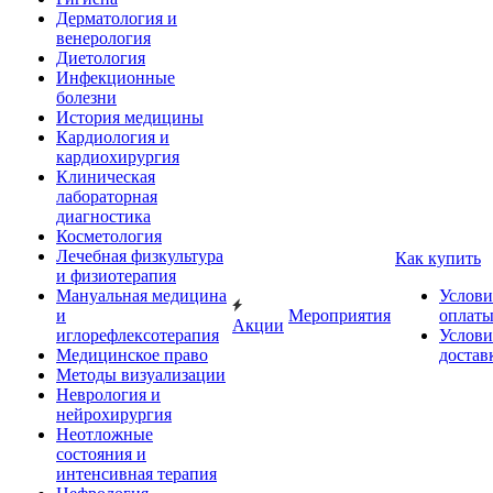
Дерматология и
венерология
Диетология
Инфекционные
болезни
История медицины
Кардиология и
кардиохирургия
Клиническая
лабораторная
диагностика
Косметология
Лечебная физкультура
Как купить
и физиотерапия
Мануальная медицина
Услови
и
Мероприятия
оплат
Акции
иглорефлексотерапия
Услови
Медицинское право
достав
Методы визуализации
Неврология и
нейрохирургия
Неотложные
состояния и
интенсивная терапия