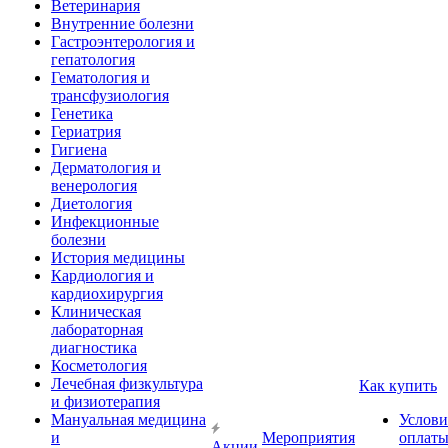
Ветеринария
Внутренние болезни
Гастроэнтерология и
гепатология
Гематология и
трансфузиология
Генетика
Гериатрия
Гигиена
Дерматология и
венерология
Диетология
Инфекционные
болезни
История медицины
Кардиология и
кардиохирургия
Клиническая
лабораторная
диагностика
Косметология
Лечебная физкультура
Как купить
и физиотерапия
Мануальная медицина
Услови
и
Мероприятия
оплат
Акции