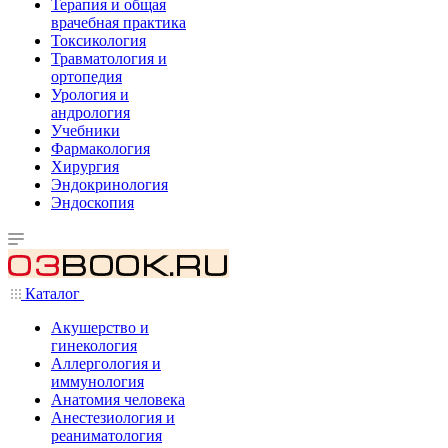
Терапия и общая
врачебная практика
Токсикология
Травматология и
ортопедия
Урология и
андрология
Учебники
Фармакология
Хирургия
Эндокринология
Эндоскопия
Каталог
Акушерство и
гинекология
Аллергология и
иммунология
Анатомия человека
Анестезиология и
реаниматология