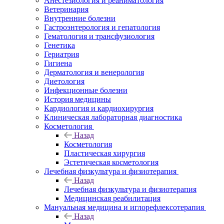
Анестезиология и реаниматология
Ветеринария
Внутренние болезни
Гастроэнтерология и гепатология
Гематология и трансфузиология
Генетика
Гериатрия
Гигиена
Дерматология и венерология
Диетология
Инфекционные болезни
История медицины
Кардиология и кардиохирургия
Клиническая лабораторная диагностика
Косметология
Назад
Косметология
Пластическая хирургия
Эстетическая косметология
Лечебная физкультура и физиотерапия
Назад
Лечебная физкультура и физиотерапия
Медицинская реабилитация
Мануальная медицина и иглорефлексотерапия
Назад