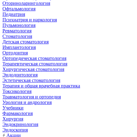
Оториноларингология
Офтальмология
Педиатрия
Психиатрия и наркология
Пульмонология
Ревматология
Стоматология
Детская стоматология
Имплантология
Ортодонтия
Ортопедическая стоматология
Терапевтическая стоматология
Хирургическая стоматология
Эндодонтология
Эстетическая стоматология
Терапия и общая врачебная практика
Токсикология
Травматология и ортопедия
Урология и андрология
Учебники
Фармакология
Хирургия
Эндокринология
Эндоскопия
Акции