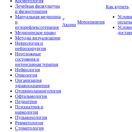
Косметология
Лечебная физкультура
Как купить
и физиотерапия
Мануальная медицина
Услови
и
Мероприятия
оплат
Акции
иглорефлексотерапия
Услови
Медицинское право
достав
Методы визуализации
Неврология и
нейрохирургия
Неотложные
состояния и
интенсивная терапия
Нефрология
Онкология
Организация
здравоохранения
Оториноларингология
Офтальмология
Педиатрия
Психиатрия и
наркология
Пульмонология
Ревматология
Стоматология