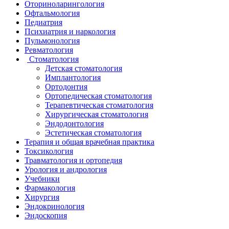
Оториноларингология
Офтальмология
Педиатрия
Психиатрия и наркология
Пульмонология
Ревматология
Стоматология
Детская стоматология
Имплантология
Ортодонтия
Ортопедическая стоматология
Терапевтическая стоматология
Хирургическая стоматология
Эндодонтология
Эстетическая стоматология
Терапия и общая врачебная практика
Токсикология
Травматология и ортопедия
Урология и андрология
Учебники
Фармакология
Хирургия
Эндокринология
Эндоскопия