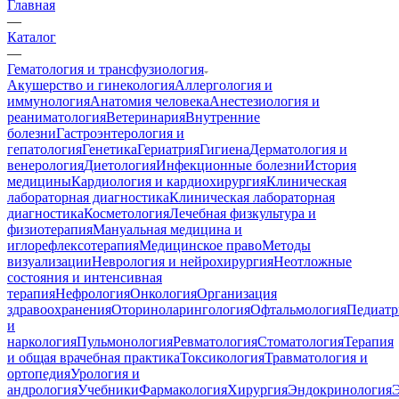
Главная
—
Каталог
—
Гематология и трансфузиология
Акушерство и гинекология
Аллергология и
иммунология
Анатомия человека
Анестезиология и
реаниматология
Ветеринария
Внутренние
болезни
Гастроэнтерология и
гепатология
Генетика
Гериатрия
Гигиена
Дерматология и
венерология
Диетология
Инфекционные болезни
История
медицины
Кардиология и кардиохирургия
Клиническая
лабораторная диагностика
Клиническая лабораторная
диагностика
Косметология
Лечебная физкультура и
физиотерапия
Мануальная медицина и
иглорефлексотерапия
Медицинское право
Методы
визуализации
Неврология и нейрохирургия
Неотложные
состояния и интенсивная
терапия
Нефрология
Онкология
Организация
здравоохранения
Оториноларингология
Офтальмология
Педиатр
и
наркология
Пульмонология
Ревматология
Стоматология
Терапия
и общая врачебная практика
Токсикология
Травматология и
ортопедия
Урология и
андрология
Учебники
Фармакология
Хирургия
Эндокринология