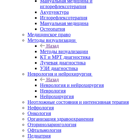
Мануальная медицина и
иглорефлексотерапия
Акупунктура
Иглорефлексотерапия
Мануальная медицина
Остеопатия
Медицинское право
Методы визуализации
Назад
Методы визуализации
КТ и МРТ диагностика
Лучевая диагностика
УЗИ диагностика
Неврология и нейрохирургия
Назад
Неврология и нейрохирургия
Неврология
Нейрохирургия
Неотложные состояния и интенсивная терапия
Нефрология
Онкология
Организация здравоохранения
Оториноларингология
Офтальмология
Педиатрия