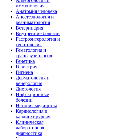
Аллергология и
иммунология
Анатомия человека
Анестезиология и
реаниматология
Ветеринария
Внутренние болезни
Гастроэнтерология и
гепатология
Гематология и
трансфузиология
Генетика
Гериатрия
Гигиена
Дерматология и
венерология
Диетология
Инфекционные
болезни
История медицины
Кардиология и
кардиохирургия
Клиническая
лабораторная
диагностика