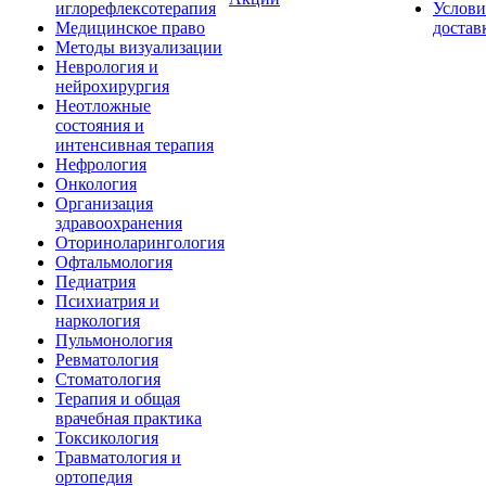
иглорефлексотерапия
Услови
Медицинское право
достав
Методы визуализации
Неврология и
нейрохирургия
Неотложные
состояния и
интенсивная терапия
Нефрология
Онкология
Организация
здравоохранения
Оториноларингология
Офтальмология
Педиатрия
Психиатрия и
наркология
Пульмонология
Ревматология
Стоматология
Терапия и общая
врачебная практика
Токсикология
Травматология и
ортопедия