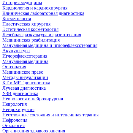
История медицины
Кардиология и кардиохирургия
Клиническая лабораторная диагностика
Косметология
Пластическая хирургия
Эстетическая косметология
Лечебная физкультура и физиотерапия
Медицинская реабилитация
Мануальная медицина и иглорефлексотерапия
Акупунктура
Иглорефлексотерапия
Мануальная медицина
Остеопатия
Медицинское право
Методы визуализации
КТ и МРТ диагностика
Лучевая диагностика
УЗИ диагностика
Неврология и нейрохирургия
Неврология
Нейрохирургия
Неотложные состояния и интенсивная терапия
Нефрология
Онкология
Организация здравоохранения