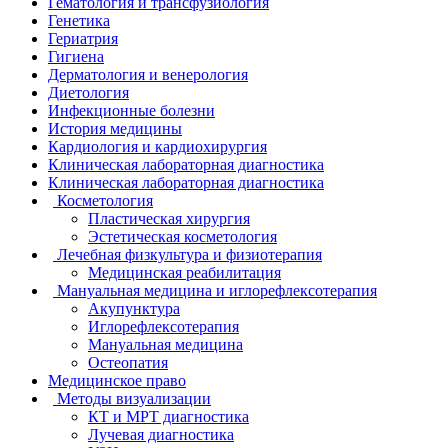
Гематология и трансфузиология
Генетика
Гериатрия
Гигиена
Дерматология и венерология
Диетология
Инфекционные болезни
История медицины
Кардиология и кардиохирургия
Клиническая лабораторная диагностика
Клиническая лабораторная диагностика
Косметология
Пластическая хирургия
Эстетическая косметология
Лечебная физкультура и физиотерапия
Медицинская реабилитация
Мануальная медицина и иглорефлексотерапия
Акупунктура
Иглорефлексотерапия
Мануальная медицина
Остеопатия
Медицинское право
Методы визуализации
КТ и МРТ диагностика
Лучевая диагностика