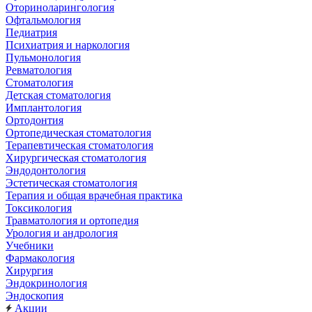
Оториноларингология
Офтальмология
Педиатрия
Психиатрия и наркология
Пульмонология
Ревматология
Стоматология
Детская стоматология
Имплантология
Ортодонтия
Ортопедическая стоматология
Терапевтическая стоматология
Хирургическая стоматология
Эндодонтология
Эстетическая стоматология
Терапия и общая врачебная практика
Токсикология
Травматология и ортопедия
Урология и андрология
Учебники
Фармакология
Хирургия
Эндокринология
Эндоскопия
Акции