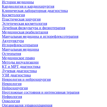
История медицины
Кардиология и кардиохирургия
Клиническая лабораторная диагностика
Косметология
Пластическая хирургия
Эстетическая косметология
Лечебная физкультура и физиотерапия
Медицинская реабилитация
Мануальная медицина и иглорефлексотерапия
Акупунктура
Иглорефлексотерапия
Мануальная медицина
Остеопатия
Медицинское право
Методы визуализации
КТ и МРТ диагностика
Лучевая диагностика
УЗИ диагностика
Неврология и нейрохирургия
Неврология
Нейрохирургия
Неотложные состояния и интенсивная терапия
Нефрология
Онкология
Организация здравоохранения