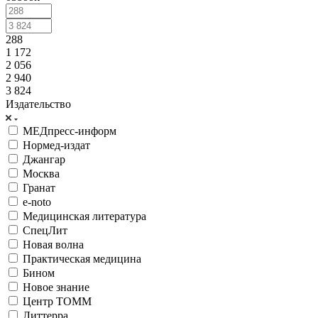
288
1 172
2 056
2 940
3 824
Издательство
МЕДпресс-информ
Нормед-издат
Джангар
Москва
Гранат
e-noto
Медицинская литература
СпецЛит
Новая волна
Практическая медицина
Бином
Новое знание
Центр ТОММ
Литтерра