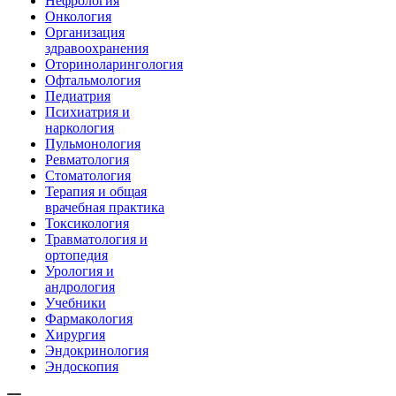
Нефрология
Онкология
Организация
здравоохранения
Оториноларингология
Офтальмология
Педиатрия
Психиатрия и
наркология
Пульмонология
Ревматология
Стоматология
Терапия и общая
врачебная практика
Токсикология
Травматология и
ортопедия
Урология и
андрология
Учебники
Фармакология
Хирургия
Эндокринология
Эндоскопия