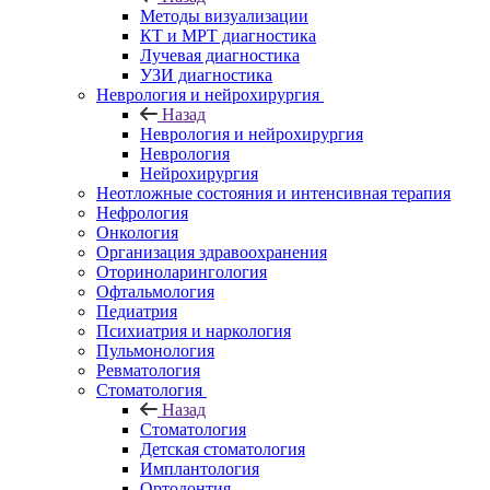
Методы визуализации
КТ и МРТ диагностика
Лучевая диагностика
УЗИ диагностика
Неврология и нейрохирургия
Назад
Неврология и нейрохирургия
Неврология
Нейрохирургия
Неотложные состояния и интенсивная терапия
Нефрология
Онкология
Организация здравоохранения
Оториноларингология
Офтальмология
Педиатрия
Психиатрия и наркология
Пульмонология
Ревматология
Стоматология
Назад
Стоматология
Детская стоматология
Имплантология
Ортодонтия