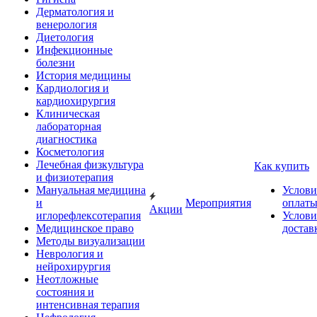
Дерматология и
венерология
Диетология
Инфекционные
болезни
История медицины
Кардиология и
кардиохирургия
Клиническая
лабораторная
диагностика
Косметология
Лечебная физкультура
Как купить
и физиотерапия
Мануальная медицина
Услови
и
Мероприятия
оплат
Акции
иглорефлексотерапия
Услови
Медицинское право
достав
Методы визуализации
Неврология и
нейрохирургия
Неотложные
состояния и
интенсивная терапия