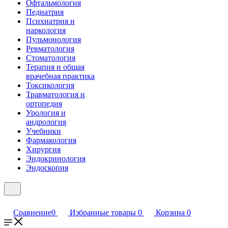
Офтальмология
Педиатрия
Психиатрия и
наркология
Пульмонология
Ревматология
Стоматология
Терапия и общая
врачебная практика
Токсикология
Травматология и
ортопедия
Урология и
андрология
Учебники
Фармакология
Хирургия
Эндокринология
Эндоскопия
Сравнение
0
Избранные товары
0
Корзина
0