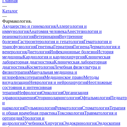
Главная
—
Каталог
—
Фармакология
Акушерство и гинекология
Аллергология и
иммунология
Анатомия человека
Анестезиология и
реаниматология
Ветеринария
Внутренние
болезни
Гастроэнтерология и гепатология
Гематология и
трансфузиология
Генетика
Гериатрия
Гигиена
Дерматология и
венерология
Диетология
Инфекционные болезни
История
медицины
Кардиология и кардиохирургия
Клиническая
лабораторная диагностика
Клиническая лабораторная
диагностика
Косметология
Лечебная физкультура и
физиотерапия
Мануальная медицина и
иглорефлексотерапия
Медицинское право
Методы
визуализации
Неврология и нейрохирургия
Неотложные
состояния и интенсивная
терапия
Нефрология
Онкология
Организация
здравоохранения
Оториноларингология
Офтальмология
Педиатр
и
наркология
Пульмонология
Ревматология
Стоматология
Терапия
и общая врачебная практика
Токсикология
Травматология и
ортопедия
Урология и
андрология
Учебники
Хирургия
Эндокринология
Эндоскопия