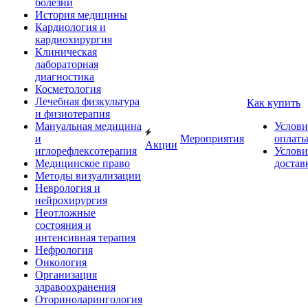
болезни
История медицины
Кардиология и
кардиохирургия
Клиническая
лабораторная
диагностика
Косметология
Лечебная физкультура
Как купить
и физиотерапия
Мануальная медицина
Услови
и
Мероприятия
оплат
Акции
иглорефлексотерапия
Услови
Медицинское право
достав
Методы визуализации
Неврология и
нейрохирургия
Неотложные
состояния и
интенсивная терапия
Нефрология
Онкология
Организация
здравоохранения
Оториноларингология