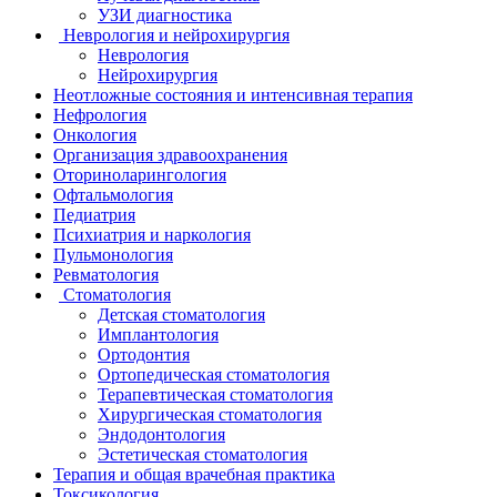
УЗИ диагностика
Неврология и нейрохирургия
Неврология
Нейрохирургия
Неотложные состояния и интенсивная терапия
Нефрология
Онкология
Организация здравоохранения
Оториноларингология
Офтальмология
Педиатрия
Психиатрия и наркология
Пульмонология
Ревматология
Стоматология
Детская стоматология
Имплантология
Ортодонтия
Ортопедическая стоматология
Терапевтическая стоматология
Хирургическая стоматология
Эндодонтология
Эстетическая стоматология
Терапия и общая врачебная практика
Токсикология