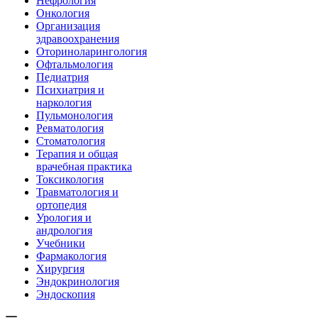
Нефрология
Онкология
Организация
здравоохранения
Оториноларингология
Офтальмология
Педиатрия
Психиатрия и
наркология
Пульмонология
Ревматология
Стоматология
Терапия и общая
врачебная практика
Токсикология
Травматология и
ортопедия
Урология и
андрология
Учебники
Фармакология
Хирургия
Эндокринология
Эндоскопия