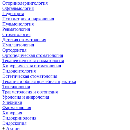
Оториноларингология
Офтальмология
Педиатрия
Психиатрия и наркология
Пульмонология
Ревматология
Стоматология
Детская стоматология
Имплантология
Ортодонтия
Ортопедическая стоматология
Терапевтическая стоматология
Хирургическая стоматология
Эндодонтология
Эстетическая стоматология
Терапия и общая врачебная практика
Токсикология
Травматология и ортопедия
Урология и андрология
Учебники
Фармакология
Хирургия
Эндокринология
Эндоскопия
Акции