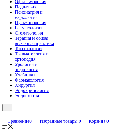
Офтальмология
Педиатрия
Психиатрия и
наркология
Пульмонология
Ревматология
Стоматология
Терапия и общая
врачебная практика
Токсикология
Травматология и
ортопедия
Урология и
андрология
Учебники
Фармакология
Хирургия
Эндокринология
Эндоскопия
Сравнение
0
Избранные товары
0
Корзина
0