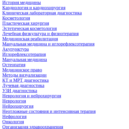
История медицины
Кардиология и кардиохирургия
Клиническая лабораторная диагностика
Косметология
Пластическая хирургия
Эстетическая косметология
Лечебная физкультура и физиотерапия
Медицинская реабилитация
Мануальная медицина и иглорефлексотерапия
Акупунктура
Иглорефлексотерапия
Мануальная медицина
Остеопатия
Медицинское право
Методы визуализации
КТ и МРТ диагностика
Лучевая диагностика
УЗИ диагностика
Неврология и нейрохирургия
Неврология
Нейрохирургия
Неотложные состояния и интенсивная терапия
Нефрология
Онкология
Организация здравоохранения