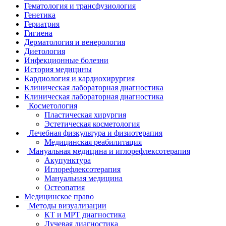
Гематология и трансфузиология
Генетика
Гериатрия
Гигиена
Дерматология и венерология
Диетология
Инфекционные болезни
История медицины
Кардиология и кардиохирургия
Клиническая лабораторная диагностика
Клиническая лабораторная диагностика
Косметология
Пластическая хирургия
Эстетическая косметология
Лечебная физкультура и физиотерапия
Медицинская реабилитация
Мануальная медицина и иглорефлексотерапия
Акупунктура
Иглорефлексотерапия
Мануальная медицина
Остеопатия
Медицинское право
Методы визуализации
КТ и МРТ диагностика
Лучевая диагностика