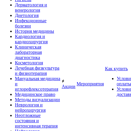
Дерматология и
венерология
Диетология
Инфекционные
болезни
История медицины
Кардиология и
кардиохирургия
Клиническая
лабораторная
диагностика
Косметология
Лечебная физкультура
Как купить
и физиотерапия
Мануальная медицина
Услови
и
Мероприятия
оплат
Акции
иглорефлексотерапия
Услови
Медицинское право
достав
Методы визуализации
Неврология и
нейрохирургия
Неотложные
состояния и
интенсивная терапия