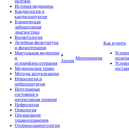
болезни
История медицины
Кардиология и
кардиохирургия
Клиническая
лабораторная
диагностика
Косметология
Лечебная физкультура
Как купить
и физиотерапия
Мануальная медицина
Услови
и
Мероприятия
оплат
Акции
иглорефлексотерапия
Услови
Медицинское право
достав
Методы визуализации
Неврология и
нейрохирургия
Неотложные
состояния и
интенсивная терапия
Нефрология
Онкология
Организация
здравоохранения
Оториноларингология