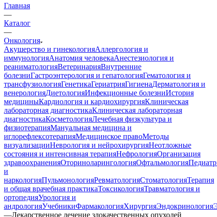
Главная
—
Каталог
—
Онкология
Акушерство и гинекология
Аллергология и
иммунология
Анатомия человека
Анестезиология и
реаниматология
Ветеринария
Внутренние
болезни
Гастроэнтерология и гепатология
Гематология и
трансфузиология
Генетика
Гериатрия
Гигиена
Дерматология и
венерология
Диетология
Инфекционные болезни
История
медицины
Кардиология и кардиохирургия
Клиническая
лабораторная диагностика
Клиническая лабораторная
диагностика
Косметология
Лечебная физкультура и
физиотерапия
Мануальная медицина и
иглорефлексотерапия
Медицинское право
Методы
визуализации
Неврология и нейрохирургия
Неотложные
состояния и интенсивная терапия
Нефрология
Организация
здравоохранения
Оториноларингология
Офтальмология
Педиатр
и
наркология
Пульмонология
Ревматология
Стоматология
Терапия
и общая врачебная практика
Токсикология
Травматология и
ортопедия
Урология и
андрология
Учебники
Фармакология
Хирургия
Эндокринология
—
Лекарственное лечение злокачественных опухолей