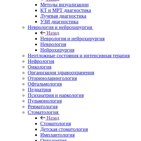
Методы визуализации
КТ и МРТ диагностика
Лучевая диагностика
УЗИ диагностика
Неврология и нейрохирургия
Назад
Неврология и нейрохирургия
Неврология
Нейрохирургия
Неотложные состояния и интенсивная терапия
Нефрология
Онкология
Организация здравоохранения
Оториноларингология
Офтальмология
Педиатрия
Психиатрия и наркология
Пульмонология
Ревматология
Стоматология
Назад
Стоматология
Детская стоматология
Имплантология
Ортодонтия