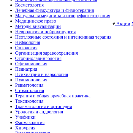
Косметология
Лечебная физкультура и физиотерапия
Мануальная медицина и иглорефлексотерапия
Медицинское право
Акции
Методы визуализации
Неврология и нейрохирургия
Неотложные состояния и интенсивная терапия
Нефрология
Онкология
Организация здравоохранения
Оториноларингология
Офтальмология
Педиатрия
Психиатрия и наркология
Пульмонология
Ревматология
Стоматология
Терапия и общая врачебная практика
Токсикология
Травматология и ортопедия
Урология и андрология
Учебники
Фармакология
Хирургия