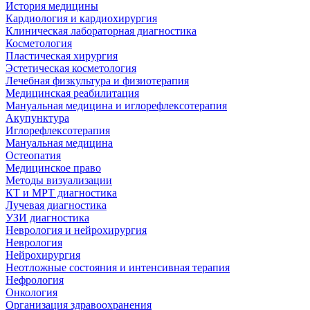
История медицины
Кардиология и кардиохирургия
Клиническая лабораторная диагностика
Косметология
Пластическая хирургия
Эстетическая косметология
Лечебная физкультура и физиотерапия
Медицинская реабилитация
Мануальная медицина и иглорефлексотерапия
Акупунктура
Иглорефлексотерапия
Мануальная медицина
Остеопатия
Медицинское право
Методы визуализации
КТ и МРТ диагностика
Лучевая диагностика
УЗИ диагностика
Неврология и нейрохирургия
Неврология
Нейрохирургия
Неотложные состояния и интенсивная терапия
Нефрология
Онкология
Организация здравоохранения