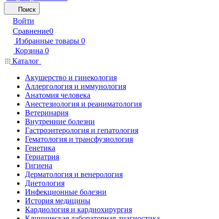
Поиск
Войти
Сравнение
0
Избранные товары
0
Корзина
0
Каталог
Акушерство и гинекология
Аллергология и иммунология
Анатомия человека
Анестезиология и реаниматология
Ветеринария
Внутренние болезни
Гастроэнтерология и гепатология
Гематология и трансфузиология
Генетика
Гериатрия
Гигиена
Дерматология и венерология
Диетология
Инфекционные болезни
История медицины
Кардиология и кардиохирургия
Клиническая лабораторная диагностика