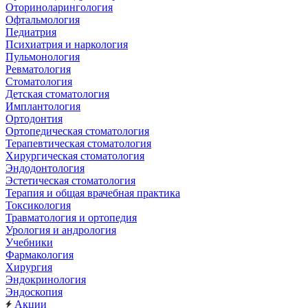
Оториноларингология
Офтальмология
Педиатрия
Психиатрия и наркология
Пульмонология
Ревматология
Стоматология
Детская стоматология
Имплантология
Ортодонтия
Ортопедическая стоматология
Терапевтическая стоматология
Хирургическая стоматология
Эндодонтология
Эстетическая стоматология
Терапия и общая врачебная практика
Токсикология
Травматология и ортопедия
Урология и андрология
Учебники
Фармакология
Хирургия
Эндокринология
Эндоскопия
Акции