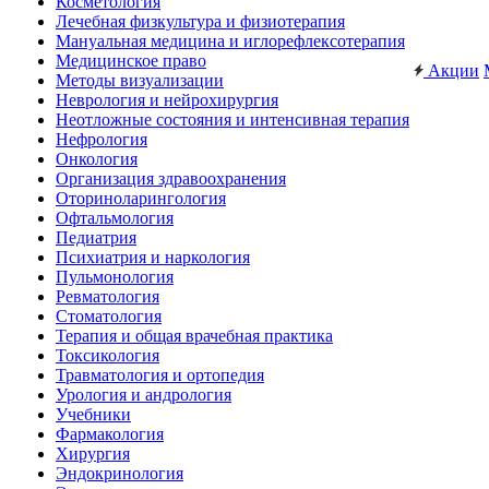
Косметология
Лечебная физкультура и физиотерапия
Мануальная медицина и иглорефлексотерапия
Медицинское право
Акции
Методы визуализации
Неврология и нейрохирургия
Неотложные состояния и интенсивная терапия
Нефрология
Онкология
Организация здравоохранения
Оториноларингология
Офтальмология
Педиатрия
Психиатрия и наркология
Пульмонология
Ревматология
Стоматология
Терапия и общая врачебная практика
Токсикология
Травматология и ортопедия
Урология и андрология
Учебники
Фармакология
Хирургия
Эндокринология