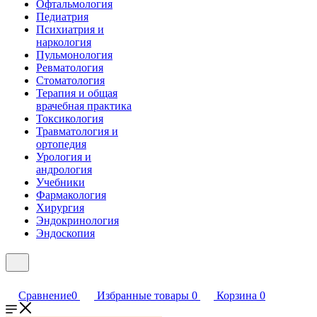
Офтальмология
Педиатрия
Психиатрия и
наркология
Пульмонология
Ревматология
Стоматология
Терапия и общая
врачебная практика
Токсикология
Травматология и
ортопедия
Урология и
андрология
Учебники
Фармакология
Хирургия
Эндокринология
Эндоскопия
Сравнение
0
Избранные товары
0
Корзина
0