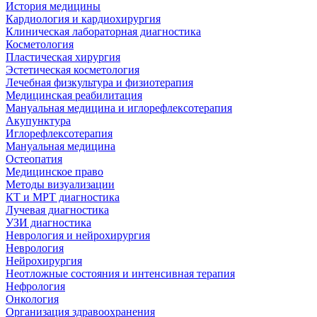
История медицины
Кардиология и кардиохирургия
Клиническая лабораторная диагностика
Косметология
Пластическая хирургия
Эстетическая косметология
Лечебная физкультура и физиотерапия
Медицинская реабилитация
Мануальная медицина и иглорефлексотерапия
Акупунктура
Иглорефлексотерапия
Мануальная медицина
Остеопатия
Медицинское право
Методы визуализации
КТ и МРТ диагностика
Лучевая диагностика
УЗИ диагностика
Неврология и нейрохирургия
Неврология
Нейрохирургия
Неотложные состояния и интенсивная терапия
Нефрология
Онкология
Организация здравоохранения