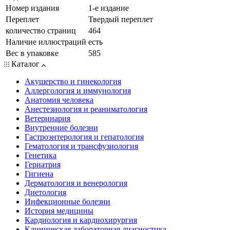
Номер издания
1-е издание
Переплет
Твердый переплет
количество страниц
464
Наличие иллюстраций
есть
Вес в упаковке
585
Каталог
Акушерство и гинекология
Аллергология и иммунология
Анатомия человека
Анестезиология и реаниматология
Ветеринария
Внутренние болезни
Гастроэнтерология и гепатология
Гематология и трансфузиология
Генетика
Гериатрия
Гигиена
Дерматология и венерология
Диетология
Инфекционные болезни
История медицины
Кардиология и кардиохирургия
Клиническая лабораторная диагностика