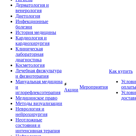
Дерматология и
венерология
Диетология
Инфекционные
болезни
История медицины
Кардиология и
кардиохирургия
Клиническая
лабораторная
диагностика
Косметология
Лечебная физкультура
Как купить
и физиотерапия
Мануальная медицина
Услови
и
Мероприятия
оплат
Акции
иглорефлексотерапия
Услови
Медицинское право
достав
Методы визуализации
Неврология и
нейрохирургия
Неотложные
состояния и
интенсивная терапия