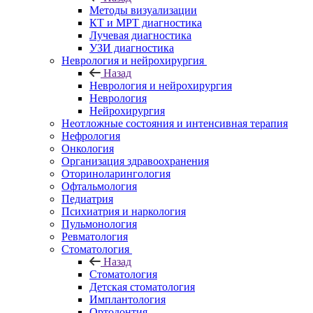
Методы визуализации
КТ и МРТ диагностика
Лучевая диагностика
УЗИ диагностика
Неврология и нейрохирургия
Назад
Неврология и нейрохирургия
Неврология
Нейрохирургия
Неотложные состояния и интенсивная терапия
Нефрология
Онкология
Организация здравоохранения
Оториноларингология
Офтальмология
Педиатрия
Психиатрия и наркология
Пульмонология
Ревматология
Стоматология
Назад
Стоматология
Детская стоматология
Имплантология
Ортодонтия