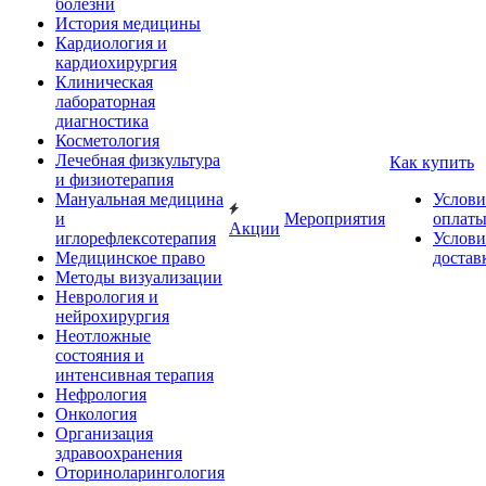
болезни
История медицины
Кардиология и
кардиохирургия
Клиническая
лабораторная
диагностика
Косметология
Лечебная физкультура
Как купить
и физиотерапия
Мануальная медицина
Услови
и
Мероприятия
оплат
Акции
иглорефлексотерапия
Услови
Медицинское право
достав
Методы визуализации
Неврология и
нейрохирургия
Неотложные
состояния и
интенсивная терапия
Нефрология
Онкология
Организация
здравоохранения
Оториноларингология