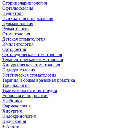
Оториноларингология
Офтальмология
Педиатрия
Психиатрия и наркология
Пульмонология
Ревматология
Стоматология
Детская стоматология
Имплантология
Ортодонтия
Ортопедическая стоматология
Терапевтическая стоматология
Хирургическая стоматология
Эндодонтология
Эстетическая стоматология
Терапия и общая врачебная практика
Токсикология
Травматология и ортопедия
Урология и андрология
Учебники
Фармакология
Хирургия
Эндокринология
Эндоскопия
Акции