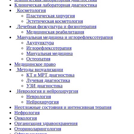
Клиническая лабораторная диагностика
Косметология
Пластическая хирургия
Эстетическая косметология
Лечебная физкультура и физиотерапия
Медицинская реабилитация
Мануальная медицина и иглорефлексотерапия
Акупунктура
Иглорефлексотерапия
Мануальная медицина
Остеопатия
Медицинское право
Методы визуализации
КТ и МРТ диагностика
Лучевая диагностика
УЗИ диагностика
Неврология и нейрохирургия
Неврология
Нейрохирургия
Неотложные состояния и интенсивная терапия
Нефрология
Онкология
Организация здравоохранения
Оториноларингология