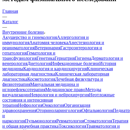
Главная
—
Каталог
—
Внутренние болезни
Акушерство и гинекология
Аллергология и
иммунология
Анатомия человека
Анестезиология и
реаниматология
Ветеринария
Гастроэнтерология и
гепатология
Гематология и
трансфузиология
Генетика
Гериатрия
Гигиена
Дерматология и
венерология
Диетология
Инфекционные болезни
История
медицины
Кардиология и кардиохирургия
Клиническая
лабораторная диагностика
Клиническая лабораторная
диагностика
Косметология
Лечебная физкультура и
физиотерапия
Мануальная медицина и
иглорефлексотерапия
Медицинское право
Методы
визуализации
Неврология и нейрохирургия
Неотложные
состояния и интенсивная
терапия
Нефрология
Онкология
Организация
здравоохранения
Оториноларингология
Офтальмология
Педиатр
и
наркология
Пульмонология
Ревматология
Стоматология
Терапия
и общая врачебная практика
Токсикология
Травматология и