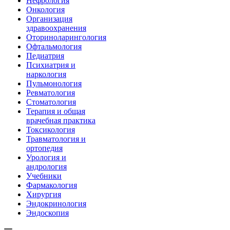
Нефрология
Онкология
Организация
здравоохранения
Оториноларингология
Офтальмология
Педиатрия
Психиатрия и
наркология
Пульмонология
Ревматология
Стоматология
Терапия и общая
врачебная практика
Токсикология
Травматология и
ортопедия
Урология и
андрология
Учебники
Фармакология
Хирургия
Эндокринология
Эндоскопия