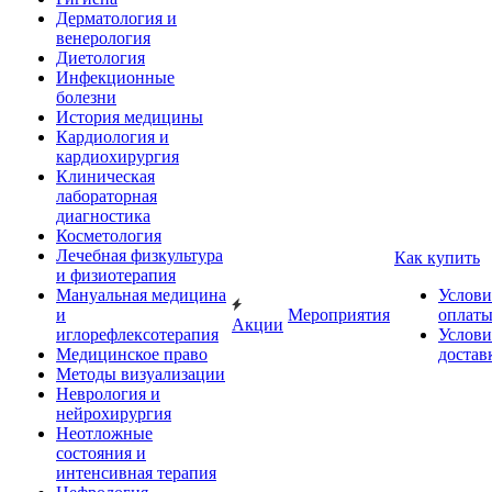
Дерматология и
венерология
Диетология
Инфекционные
болезни
История медицины
Кардиология и
кардиохирургия
Клиническая
лабораторная
диагностика
Косметология
Лечебная физкультура
Как купить
и физиотерапия
Мануальная медицина
Услови
и
Мероприятия
оплат
Акции
иглорефлексотерапия
Услови
Медицинское право
достав
Методы визуализации
Неврология и
нейрохирургия
Неотложные
состояния и
интенсивная терапия