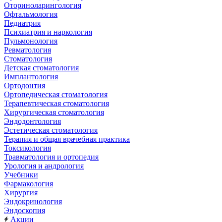
Оториноларингология
Офтальмология
Педиатрия
Психиатрия и наркология
Пульмонология
Ревматология
Стоматология
Детская стоматология
Имплантология
Ортодонтия
Ортопедическая стоматология
Терапевтическая стоматология
Хирургическая стоматология
Эндодонтология
Эстетическая стоматология
Терапия и общая врачебная практика
Токсикология
Травматология и ортопедия
Урология и андрология
Учебники
Фармакология
Хирургия
Эндокринология
Эндоскопия
Акции