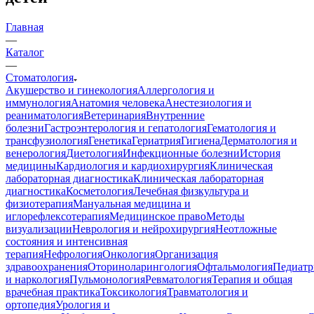
Главная
—
Каталог
—
Стоматология
Акушерство и гинекология
Аллергология и
иммунология
Анатомия человека
Анестезиология и
реаниматология
Ветеринария
Внутренние
болезни
Гастроэнтерология и гепатология
Гематология и
трансфузиология
Генетика
Гериатрия
Гигиена
Дерматология и
венерология
Диетология
Инфекционные болезни
История
медицины
Кардиология и кардиохирургия
Клиническая
лабораторная диагностика
Клиническая лабораторная
диагностика
Косметология
Лечебная физкультура и
физиотерапия
Мануальная медицина и
иглорефлексотерапия
Медицинское право
Методы
визуализации
Неврология и нейрохирургия
Неотложные
состояния и интенсивная
терапия
Нефрология
Онкология
Организация
здравоохранения
Оториноларингология
Офтальмология
Педиатр
и наркология
Пульмонология
Ревматология
Терапия и общая
врачебная практика
Токсикология
Травматология и
ортопедия
Урология и