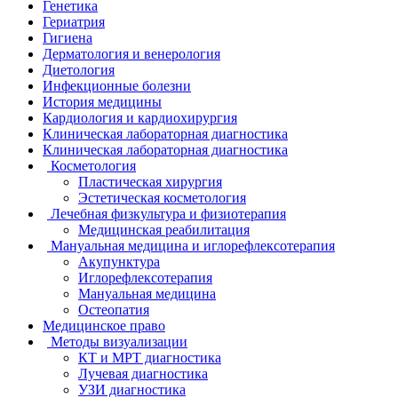
Генетика
Гериатрия
Гигиена
Дерматология и венерология
Диетология
Инфекционные болезни
История медицины
Кардиология и кардиохирургия
Клиническая лабораторная диагностика
Клиническая лабораторная диагностика
Косметология
Пластическая хирургия
Эстетическая косметология
Лечебная физкультура и физиотерапия
Медицинская реабилитация
Мануальная медицина и иглорефлексотерапия
Акупунктура
Иглорефлексотерапия
Мануальная медицина
Остеопатия
Медицинское право
Методы визуализации
КТ и МРТ диагностика
Лучевая диагностика
УЗИ диагностика