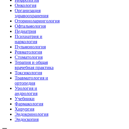
Нефрология
Онкология
Организация
здравоохранения
Оториноларингология
Офтальмология
Педиатрия
Психиатрия и
наркология
Пульмонология
Ревматология
Стоматология
Терапия и общая
врачебная практика
Токсикология
Травматология и
ортопедия
Урология и
андрология
Учебники
Фармакология
Хирургия
Эндокринология
Эндоскопия