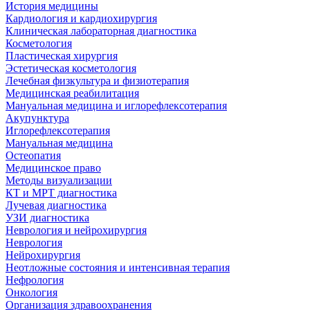
История медицины
Кардиология и кардиохирургия
Клиническая лабораторная диагностика
Косметология
Пластическая хирургия
Эстетическая косметология
Лечебная физкультура и физиотерапия
Медицинская реабилитация
Мануальная медицина и иглорефлексотерапия
Акупунктура
Иглорефлексотерапия
Мануальная медицина
Остеопатия
Медицинское право
Методы визуализации
КТ и МРТ диагностика
Лучевая диагностика
УЗИ диагностика
Неврология и нейрохирургия
Неврология
Нейрохирургия
Неотложные состояния и интенсивная терапия
Нефрология
Онкология
Организация здравоохранения