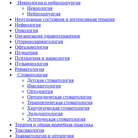
Неврология и нейрохирургия
Неврология
Нейрохирургия
Неотложные состояния и интенсивная терапия
Нефрология
Онкология
Организация здравоохранения
Оториноларингология
Офтальмология
Педиатрия
Психиатрия и наркология
Пульмонология
Ревматология
Стоматология
Детская стоматология
Имплантология
Ортодонтия
Ортопедическая стоматология
Терапевтическая стоматология
Хирургическая стоматология
Эндодонтология
Эстетическая стоматология
Терапия и общая врачебная практика
Токсикология
Травматология и ортопедия