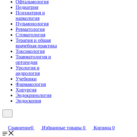
Офтальмология
Педиатрия
Психиатрия и
наркология
Пульмонология
Ревматология
Стоматология
Терапия и общая
врачебная практика
Токсикология
Травматология и
ортопедия
Урология и
андрология
Учебники
Фармакология
Хирургия
Эндокринология
Эндоскопия
Сравнение
0
Избранные товары
0
Корзина
0