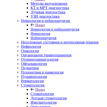
Методы визуализации
КТ и МРТ диагностика
Лучевая диагностика
УЗИ диагностика
Неврология и нейрохирургия
Назад
Неврология и нейрохирургия
Неврология
Нейрохирургия
Неотложные состояния и интенсивная терапия
Нефрология
Онкология
Организация здравоохранения
Оториноларингология
Офтальмология
Педиатрия
Психиатрия и наркология
Пульмонология
Ревматология
Стоматология
Назад
Стоматология
Детская стоматология
Имплантология
Ортодонтия