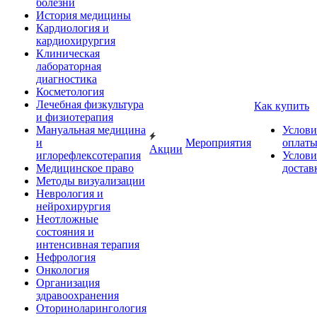
болезни
История медицины
Кардиология и
кардиохирургия
Клиническая
лабораторная
диагностика
Косметология
Лечебная физкультура
Как купить
и физиотерапия
Мануальная медицина
Услови
и
Мероприятия
оплат
Акции
иглорефлексотерапия
Услови
Медицинское право
достав
Методы визуализации
Неврология и
нейрохирургия
Неотложные
состояния и
интенсивная терапия
Нефрология
Онкология
Организация
здравоохранения
Оториноларингология