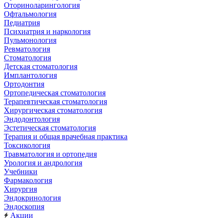
Оториноларингология
Офтальмология
Педиатрия
Психиатрия и наркология
Пульмонология
Ревматология
Стоматология
Детская стоматология
Имплантология
Ортодонтия
Ортопедическая стоматология
Терапевтическая стоматология
Хирургическая стоматология
Эндодонтология
Эстетическая стоматология
Терапия и общая врачебная практика
Токсикология
Травматология и ортопедия
Урология и андрология
Учебники
Фармакология
Хирургия
Эндокринология
Эндоскопия
Акции