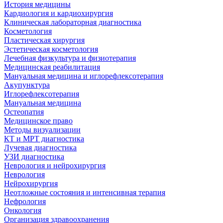
История медицины
Кардиология и кардиохирургия
Клиническая лабораторная диагностика
Косметология
Пластическая хирургия
Эстетическая косметология
Лечебная физкультура и физиотерапия
Медицинская реабилитация
Мануальная медицина и иглорефлексотерапия
Акупунктура
Иглорефлексотерапия
Мануальная медицина
Остеопатия
Медицинское право
Методы визуализации
КТ и МРТ диагностика
Лучевая диагностика
УЗИ диагностика
Неврология и нейрохирургия
Неврология
Нейрохирургия
Неотложные состояния и интенсивная терапия
Нефрология
Онкология
Организация здравоохранения