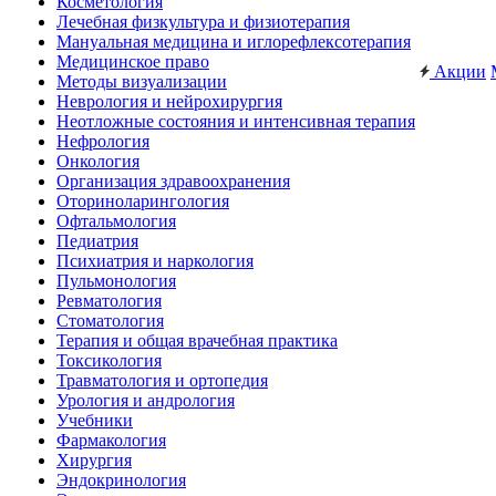
Косметология
Лечебная физкультура и физиотерапия
Мануальная медицина и иглорефлексотерапия
Медицинское право
Акции
Методы визуализации
Неврология и нейрохирургия
Неотложные состояния и интенсивная терапия
Нефрология
Онкология
Организация здравоохранения
Оториноларингология
Офтальмология
Педиатрия
Психиатрия и наркология
Пульмонология
Ревматология
Стоматология
Терапия и общая врачебная практика
Токсикология
Травматология и ортопедия
Урология и андрология
Учебники
Фармакология
Хирургия
Эндокринология