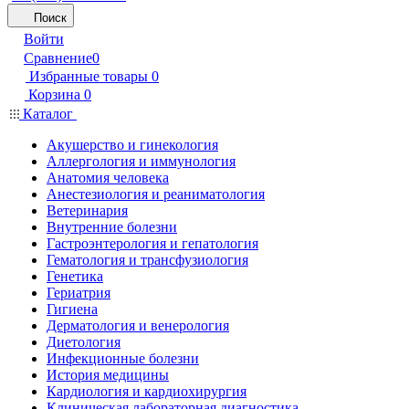
Поиск
Войти
Сравнение
0
Избранные товары
0
Корзина
0
Каталог
Акушерство и гинекология
Аллергология и иммунология
Анатомия человека
Анестезиология и реаниматология
Ветеринария
Внутренние болезни
Гастроэнтерология и гепатология
Гематология и трансфузиология
Генетика
Гериатрия
Гигиена
Дерматология и венерология
Диетология
Инфекционные болезни
История медицины
Кардиология и кардиохирургия
Клиническая лабораторная диагностика