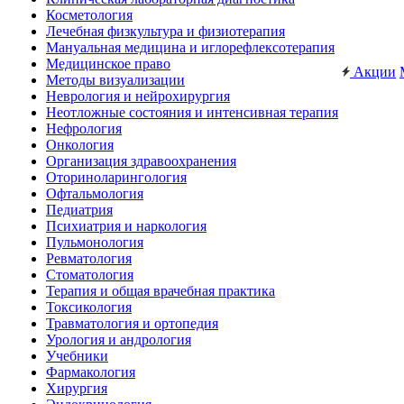
Косметология
Лечебная физкультура и физиотерапия
Мануальная медицина и иглорефлексотерапия
Медицинское право
Акции
Методы визуализации
Неврология и нейрохирургия
Неотложные состояния и интенсивная терапия
Нефрология
Онкология
Организация здравоохранения
Оториноларингология
Офтальмология
Педиатрия
Психиатрия и наркология
Пульмонология
Ревматология
Стоматология
Терапия и общая врачебная практика
Токсикология
Травматология и ортопедия
Урология и андрология
Учебники
Фармакология
Хирургия