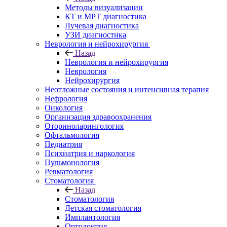
Методы визуализации
КТ и МРТ диагностика
Лучевая диагностика
УЗИ диагностика
Неврология и нейрохирургия
Назад
Неврология и нейрохирургия
Неврология
Нейрохирургия
Неотложные состояния и интенсивная терапия
Нефрология
Онкология
Организация здравоохранения
Оториноларингология
Офтальмология
Педиатрия
Психиатрия и наркология
Пульмонология
Ревматология
Стоматология
Назад
Стоматология
Детская стоматология
Имплантология
Ортодонтия