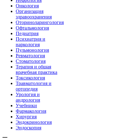
Нефрология
Онкология
Организация
здравоохранения
Оториноларингология
Офтальмология
Педиатрия
Психиатрия и
наркология
Пульмонология
Ревматология
Стоматология
Терапия и общая
врачебная практика
Токсикология
Травматология и
ортопедия
Урология и
андрология
Учебники
Фармакология
Хирургия
Эндокринология
Эндоскопия