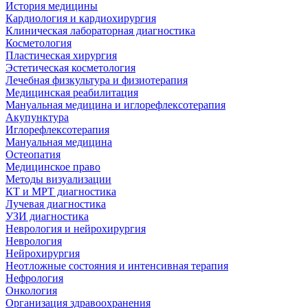
История медицины
Кардиология и кардиохирургия
Клиническая лабораторная диагностика
Косметология
Пластическая хирургия
Эстетическая косметология
Лечебная физкультура и физиотерапия
Медицинская реабилитация
Мануальная медицина и иглорефлексотерапия
Акупунктура
Иглорефлексотерапия
Мануальная медицина
Остеопатия
Медицинское право
Методы визуализации
КТ и МРТ диагностика
Лучевая диагностика
УЗИ диагностика
Неврология и нейрохирургия
Неврология
Нейрохирургия
Неотложные состояния и интенсивная терапия
Нефрология
Онкология
Организация здравоохранения