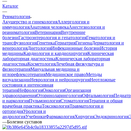
—
Каталог
—
Ревматология
Акушерство и гинекология
Аллергология и
иммунология
Анатомия человека
Анестезиология и
реаниматология
Ветеринария
Внутренние
болезни
Гастроэнтерология и гепатология
Гематология и
трансфузиология
Генетика
Гериатрия
Гигиена
Дерматология и
венерология
Диетология
Инфекционные болезни
История
медицины
Кардиология и кардиохирургия
Клиническая
лабораторная диагностика
Клиническая лабораторная
диагностика
Косметология
Лечебная физкультура и
физиотерапия
Мануальная медицина и
иглорефлексотерапия
Медицинское право
Методы
визуализации
Неврология и нейрохирургия
Неотложные
состояния и интенсивная
терапия
Нефрология
Онкология
Организация
здравоохранения
Оториноларингология
Офтальмология
Педиатр
и наркология
Пульмонология
Стоматология
Терапия и общая
врачебная практика
Токсикология
Травматология и
ортопедия
Урология и
андрология
Учебники
Фармакология
Хирургия
Эндокринология
—
Болезни суставов