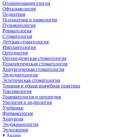
Оториноларингология
Офтальмология
Педиатрия
Психиатрия и наркология
Пульмонология
Ревматология
Стоматология
Детская стоматология
Имплантология
Ортодонтия
Ортопедическая стоматология
Терапевтическая стоматология
Хирургическая стоматология
Эндодонтология
Эстетическая стоматология
Терапия и общая врачебная практика
Токсикология
Травматология и ортопедия
Урология и андрология
Учебники
Фармакология
Хирургия
Эндокринология
Эндоскопия
Акции