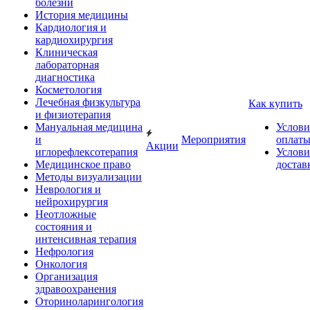
болезни
История медицины
Кардиология и
кардиохирургия
Клиническая
лабораторная
диагностика
Косметология
Лечебная физкультура
Как купить
и физиотерапия
Мануальная медицина
Услови
и
Мероприятия
оплат
Акции
иглорефлексотерапия
Услови
Медицинское право
достав
Методы визуализации
Неврология и
нейрохирургия
Неотложные
состояния и
интенсивная терапия
Нефрология
Онкология
Организация
здравоохранения
Оториноларингология