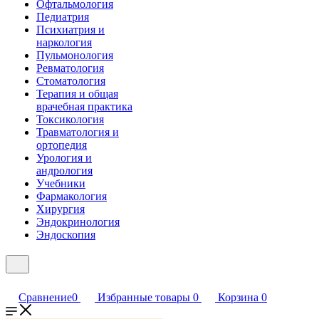
Офтальмология
Педиатрия
Психиатрия и
наркология
Пульмонология
Ревматология
Стоматология
Терапия и общая
врачебная практика
Токсикология
Травматология и
ортопедия
Урология и
андрология
Учебники
Фармакология
Хирургия
Эндокринология
Эндоскопия
Сравнение
0
Избранные товары
0
Корзина
0