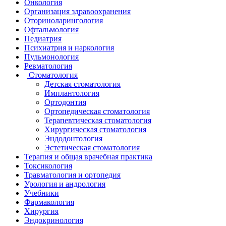
Онкология
Организация здравоохранения
Оториноларингология
Офтальмология
Педиатрия
Психиатрия и наркология
Пульмонология
Ревматология
Стоматология
Детская стоматология
Имплантология
Ортодонтия
Ортопедическая стоматология
Терапевтическая стоматология
Хирургическая стоматология
Эндодонтология
Эстетическая стоматология
Терапия и общая врачебная практика
Токсикология
Травматология и ортопедия
Урология и андрология
Учебники
Фармакология
Хирургия
Эндокринология