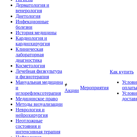
Дерматология и
венерология
Диетология
Инфекционные
болезни
История медицины
Кардиология и
кардиохирургия
Клиническая
лабораторная
диагностика
Косметология
Лечебная физкультура
Как купить
и физиотерапия
Мануальная медицина
Услови
и
Мероприятия
оплат
Акции
иглорефлексотерапия
Услови
Медицинское право
достав
Методы визуализации
Неврология и
нейрохирургия
Неотложные
состояния и
интенсивная терапия