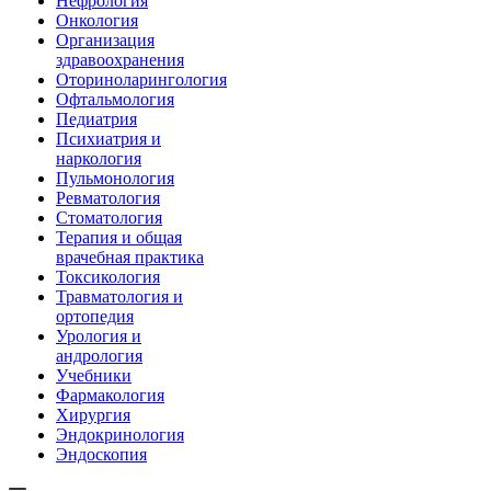
Нефрология
Онкология
Организация
здравоохранения
Оториноларингология
Офтальмология
Педиатрия
Психиатрия и
наркология
Пульмонология
Ревматология
Стоматология
Терапия и общая
врачебная практика
Токсикология
Травматология и
ортопедия
Урология и
андрология
Учебники
Фармакология
Хирургия
Эндокринология
Эндоскопия