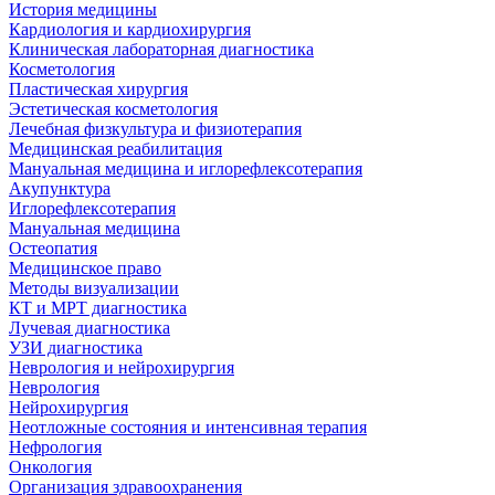
История медицины
Кардиология и кардиохирургия
Клиническая лабораторная диагностика
Косметология
Пластическая хирургия
Эстетическая косметология
Лечебная физкультура и физиотерапия
Медицинская реабилитация
Мануальная медицина и иглорефлексотерапия
Акупунктура
Иглорефлексотерапия
Мануальная медицина
Остеопатия
Медицинское право
Методы визуализации
КТ и МРТ диагностика
Лучевая диагностика
УЗИ диагностика
Неврология и нейрохирургия
Неврология
Нейрохирургия
Неотложные состояния и интенсивная терапия
Нефрология
Онкология
Организация здравоохранения