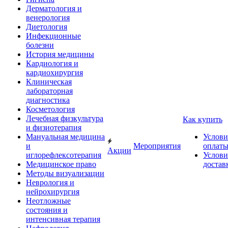
Дерматология и
венерология
Диетология
Инфекционные
болезни
История медицины
Кардиология и
кардиохирургия
Клиническая
лабораторная
диагностика
Косметология
Лечебная физкультура
Как купить
и физиотерапия
Мануальная медицина
Услови
и
Мероприятия
оплат
Акции
иглорефлексотерапия
Услови
Медицинское право
достав
Методы визуализации
Неврология и
нейрохирургия
Неотложные
состояния и
интенсивная терапия