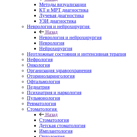
Методы визуализации
КТ и МРТ диагностика
Лучевая диагностика
УЗИ диагностика
Неврология и нейрохирургия
Назад
Неврология и нейрохирургия
Неврология
Нейрохирургия
Неотложные состояния и интенсивная терапия
Нефрология
Онкология
Организация здравоохранения
Оториноларингология
Офтальмология
Педиатрия
Психиатрия и наркология
Пульмонология
Ревматология
Стоматология
Назад
Стоматология
Детская стоматология
Имплантология
Ортодонтия