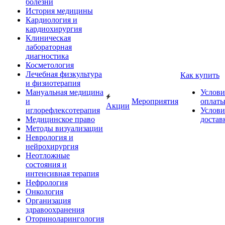
болезни
История медицины
Кардиология и
кардиохирургия
Клиническая
лабораторная
диагностика
Косметология
Лечебная физкультура
Как купить
и физиотерапия
Мануальная медицина
Услови
и
Мероприятия
оплат
Акции
иглорефлексотерапия
Услови
Медицинское право
достав
Методы визуализации
Неврология и
нейрохирургия
Неотложные
состояния и
интенсивная терапия
Нефрология
Онкология
Организация
здравоохранения
Оториноларингология