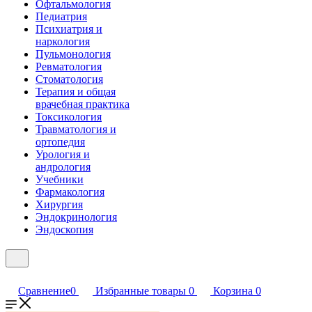
Офтальмология
Педиатрия
Психиатрия и
наркология
Пульмонология
Ревматология
Стоматология
Терапия и общая
врачебная практика
Токсикология
Травматология и
ортопедия
Урология и
андрология
Учебники
Фармакология
Хирургия
Эндокринология
Эндоскопия
Сравнение
0
Избранные товары
0
Корзина
0