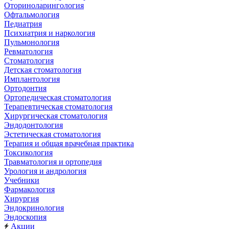
Оториноларингология
Офтальмология
Педиатрия
Психиатрия и наркология
Пульмонология
Ревматология
Стоматология
Детская стоматология
Имплантология
Ортодонтия
Ортопедическая стоматология
Терапевтическая стоматология
Хирургическая стоматология
Эндодонтология
Эстетическая стоматология
Терапия и общая врачебная практика
Токсикология
Травматология и ортопедия
Урология и андрология
Учебники
Фармакология
Хирургия
Эндокринология
Эндоскопия
Акции