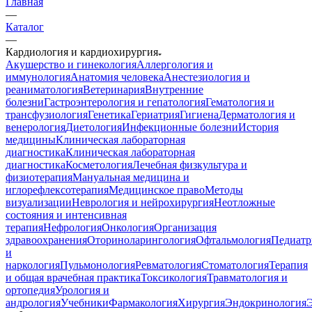
Главная
—
Каталог
—
Кардиология и кардиохирургия
Акушерство и гинекология
Аллергология и
иммунология
Анатомия человека
Анестезиология и
реаниматология
Ветеринария
Внутренние
болезни
Гастроэнтерология и гепатология
Гематология и
трансфузиология
Генетика
Гериатрия
Гигиена
Дерматология и
венерология
Диетология
Инфекционные болезни
История
медицины
Клиническая лабораторная
диагностика
Клиническая лабораторная
диагностика
Косметология
Лечебная физкультура и
физиотерапия
Мануальная медицина и
иглорефлексотерапия
Медицинское право
Методы
визуализации
Неврология и нейрохирургия
Неотложные
состояния и интенсивная
терапия
Нефрология
Онкология
Организация
здравоохранения
Оториноларингология
Офтальмология
Педиатр
и
наркология
Пульмонология
Ревматология
Стоматология
Терапия
и общая врачебная практика
Токсикология
Травматология и
ортопедия
Урология и
андрология
Учебники
Фармакология
Хирургия
Эндокринология