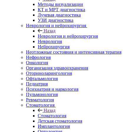
Методы визуализации
КТ и МРТ диагностика
Лучевая диагностика
УЗИ диагностика
Неврология и нейрохирургия
Назад
Неврология и нейрохирургия
Неврология
Нейрохирургия
Неотложные состояния и интенсивная терапия
Нефрология
Онкология
Организация здравоохранения
Оториноларингология
Офтальмология
Педиатрия
Психиатрия и наркология
Пульмонология
Ревматология
Стоматология
Назад
Стоматология
Детская стоматология
Имплантология
Ортодонтия