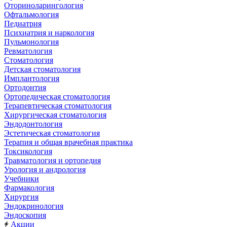
Оториноларингология
Офтальмология
Педиатрия
Психиатрия и наркология
Пульмонология
Ревматология
Стоматология
Детская стоматология
Имплантология
Ортодонтия
Ортопедическая стоматология
Терапевтическая стоматология
Хирургическая стоматология
Эндодонтология
Эстетическая стоматология
Терапия и общая врачебная практика
Токсикология
Травматология и ортопедия
Урология и андрология
Учебники
Фармакология
Хирургия
Эндокринология
Эндоскопия
Акции