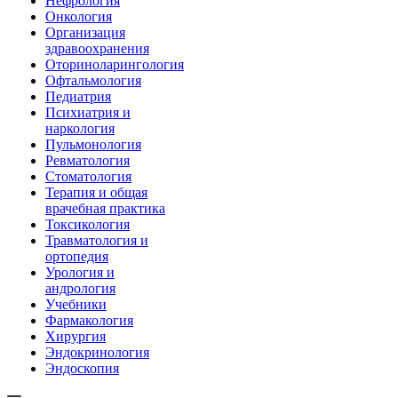
Нефрология
Онкология
Организация
здравоохранения
Оториноларингология
Офтальмология
Педиатрия
Психиатрия и
наркология
Пульмонология
Ревматология
Стоматология
Терапия и общая
врачебная практика
Токсикология
Травматология и
ортопедия
Урология и
андрология
Учебники
Фармакология
Хирургия
Эндокринология
Эндоскопия