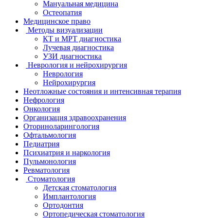
Мануальная медицина
Остеопатия
Медицинское право
Методы визуализации
КТ и МРТ диагностика
Лучевая диагностика
УЗИ диагностика
Неврология и нейрохирургия
Неврология
Нейрохирургия
Неотложные состояния и интенсивная терапия
Нефрология
Онкология
Организация здравоохранения
Оториноларингология
Офтальмология
Педиатрия
Психиатрия и наркология
Пульмонология
Ревматология
Стоматология
Детская стоматология
Имплантология
Ортодонтия
Ортопедическая стоматология