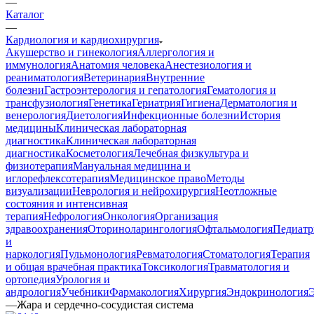
—
Каталог
—
Кардиология и кардиохирургия
Акушерство и гинекология
Аллергология и
иммунология
Анатомия человека
Анестезиология и
реаниматология
Ветеринария
Внутренние
болезни
Гастроэнтерология и гепатология
Гематология и
трансфузиология
Генетика
Гериатрия
Гигиена
Дерматология и
венерология
Диетология
Инфекционные болезни
История
медицины
Клиническая лабораторная
диагностика
Клиническая лабораторная
диагностика
Косметология
Лечебная физкультура и
физиотерапия
Мануальная медицина и
иглорефлексотерапия
Медицинское право
Методы
визуализации
Неврология и нейрохирургия
Неотложные
состояния и интенсивная
терапия
Нефрология
Онкология
Организация
здравоохранения
Оториноларингология
Офтальмология
Педиатр
и
наркология
Пульмонология
Ревматология
Стоматология
Терапия
и общая врачебная практика
Токсикология
Травматология и
ортопедия
Урология и
андрология
Учебники
Фармакология
Хирургия
Эндокринология
—
Жара и сердечно-сосудистая система