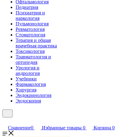
Офтальмология
Педиатрия
Психиатрия и
наркология
Пульмонология
Ревматология
Стоматология
Терапия и общая
врачебная практика
Токсикология
Травматология и
ортопедия
Урология и
андрология
Учебники
Фармакология
Хирургия
Эндокринология
Эндоскопия
Сравнение
0
Избранные товары
0
Корзина
0