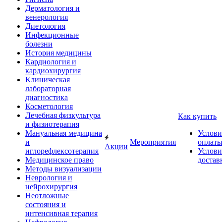
Дерматология и
венерология
Диетология
Инфекционные
болезни
История медицины
Кардиология и
кардиохирургия
Клиническая
лабораторная
диагностика
Косметология
Лечебная физкультура
Как купить
и физиотерапия
Мануальная медицина
Услови
и
Мероприятия
оплат
Акции
иглорефлексотерапия
Услови
Медицинское право
достав
Методы визуализации
Неврология и
нейрохирургия
Неотложные
состояния и
интенсивная терапия