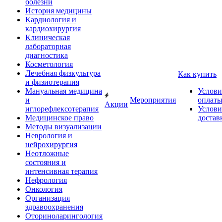
болезни
История медицины
Кардиология и
кардиохирургия
Клиническая
лабораторная
диагностика
Косметология
Лечебная физкультура
Как купить
и физиотерапия
Мануальная медицина
Услови
и
Мероприятия
оплат
Акции
иглорефлексотерапия
Услови
Медицинское право
достав
Методы визуализации
Неврология и
нейрохирургия
Неотложные
состояния и
интенсивная терапия
Нефрология
Онкология
Организация
здравоохранения
Оториноларингология