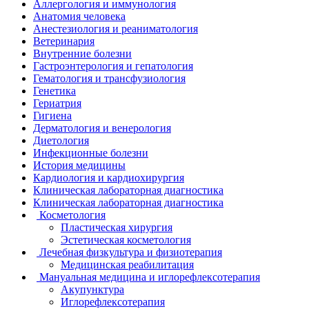
Аллергология и иммунология
Анатомия человека
Анестезиология и реаниматология
Ветеринария
Внутренние болезни
Гастроэнтерология и гепатология
Гематология и трансфузиология
Генетика
Гериатрия
Гигиена
Дерматология и венерология
Диетология
Инфекционные болезни
История медицины
Кардиология и кардиохирургия
Клиническая лабораторная диагностика
Клиническая лабораторная диагностика
Косметология
Пластическая хирургия
Эстетическая косметология
Лечебная физкультура и физиотерапия
Медицинская реабилитация
Мануальная медицина и иглорефлексотерапия
Акупунктура
Иглорефлексотерапия