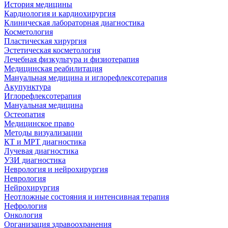
История медицины
Кардиология и кардиохирургия
Клиническая лабораторная диагностика
Косметология
Пластическая хирургия
Эстетическая косметология
Лечебная физкультура и физиотерапия
Медицинская реабилитация
Мануальная медицина и иглорефлексотерапия
Акупунктура
Иглорефлексотерапия
Мануальная медицина
Остеопатия
Медицинское право
Методы визуализации
КТ и МРТ диагностика
Лучевая диагностика
УЗИ диагностика
Неврология и нейрохирургия
Неврология
Нейрохирургия
Неотложные состояния и интенсивная терапия
Нефрология
Онкология
Организация здравоохранения