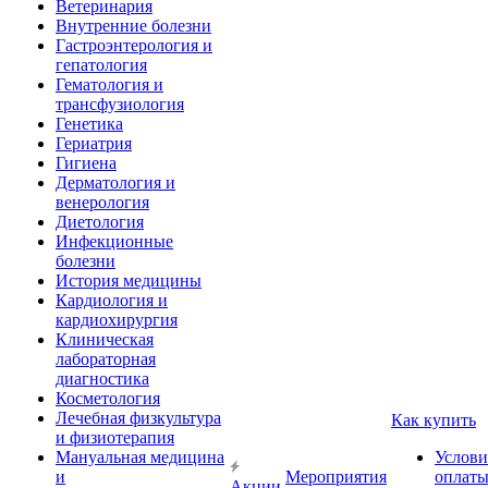
Ветеринария
Внутренние болезни
Гастроэнтерология и
гепатология
Гематология и
трансфузиология
Генетика
Гериатрия
Гигиена
Дерматология и
венерология
Диетология
Инфекционные
болезни
История медицины
Кардиология и
кардиохирургия
Клиническая
лабораторная
диагностика
Косметология
Лечебная физкультура
Как купить
и физиотерапия
Мануальная медицина
Услови
и
Мероприятия
оплат
Акции