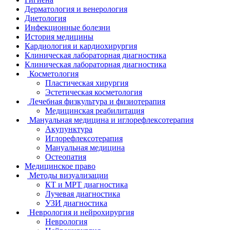
Дерматология и венерология
Диетология
Инфекционные болезни
История медицины
Кардиология и кардиохирургия
Клиническая лабораторная диагностика
Клиническая лабораторная диагностика
Косметология
Пластическая хирургия
Эстетическая косметология
Лечебная физкультура и физиотерапия
Медицинская реабилитация
Мануальная медицина и иглорефлексотерапия
Акупунктура
Иглорефлексотерапия
Мануальная медицина
Остеопатия
Медицинское право
Методы визуализации
КТ и МРТ диагностика
Лучевая диагностика
УЗИ диагностика
Неврология и нейрохирургия
Неврология