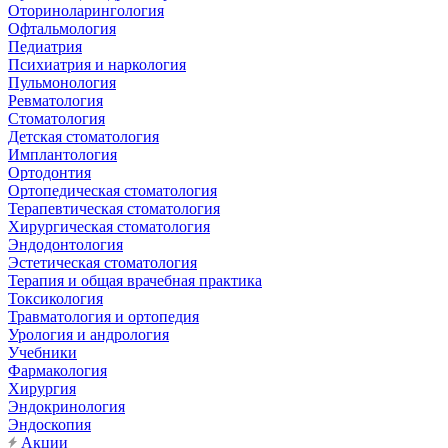
Оториноларингология
Офтальмология
Педиатрия
Психиатрия и наркология
Пульмонология
Ревматология
Стоматология
Детская стоматология
Имплантология
Ортодонтия
Ортопедическая стоматология
Терапевтическая стоматология
Хирургическая стоматология
Эндодонтология
Эстетическая стоматология
Терапия и общая врачебная практика
Токсикология
Травматология и ортопедия
Урология и андрология
Учебники
Фармакология
Хирургия
Эндокринология
Эндоскопия
Акции