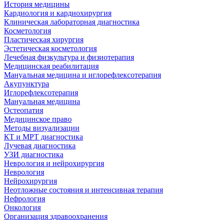
История медицины
Кардиология и кардиохирургия
Клиническая лабораторная диагностика
Косметология
Пластическая хирургия
Эстетическая косметология
Лечебная физкультура и физиотерапия
Медицинская реабилитация
Мануальная медицина и иглорефлексотерапия
Акупунктура
Иглорефлексотерапия
Мануальная медицина
Остеопатия
Медицинское право
Методы визуализации
КТ и МРТ диагностика
Лучевая диагностика
УЗИ диагностика
Неврология и нейрохирургия
Неврология
Нейрохирургия
Неотложные состояния и интенсивная терапия
Нефрология
Онкология
Организация здравоохранения