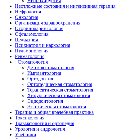
Нейрохирургия
Неотложные состояния и интенсивная терапия
Нефрология
Онкология
Организация здравоохранения
Оториноларингология
Офтальмология
Педиатрия
Психиатрия и наркология
Пульмонология
Ревматология
Стоматология
Детская стоматология
Имплантология
Ортодонтия
Ортопедическая стоматология
Терапевтическая стоматология
Хирургическая стоматология
Эндодонтология
Эстетическая стоматология
Терапия и общая врачебная практика
Токсикология
Травматология и ортопедия
Урология и андрология
Учебники