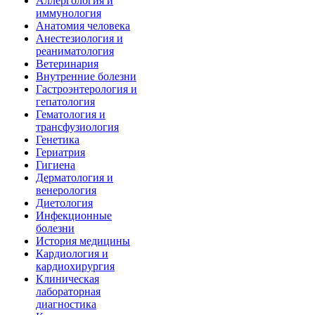
Аллергология и
иммунология
Анатомия человека
Анестезиология и
реаниматология
Ветеринария
Внутренние болезни
Гастроэнтерология и
гепатология
Гематология и
трансфузиология
Генетика
Гериатрия
Гигиена
Дерматология и
венерология
Диетология
Инфекционные
болезни
История медицины
Кардиология и
кардиохирургия
Клиническая
лабораторная
диагностика