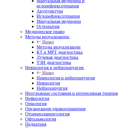
Мануальная медицина и
иглорефлексотерапия
Акупунктура
Иглорефлексотерапия
Мануальная медицина
Остеопатия
Медицинское право
Методы визуализации
Назад
Методы визуализации
КТ и МРТ диагностика
Лучевая диагностика
УЗИ диагностика
Неврология и нейрохирургия
Назад
Неврология и нейрохирургия
Неврология
Нейрохирургия
Неотложные состояния и интенсивная терапия
Нефрология
Онкология
Организация здравоохранения
Оториноларингология
Офтальмология
Педиатрия