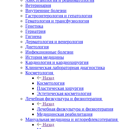
Анестезиология и реаниматология
Ветеринария
Внутренние болезни
Гастроэнтерология и гепатология
Гематология и трансфузиология
Генетика
Гериатрия
Гигиена
Дерматология и венерология
Диетология
Инфекционные болезни
История медицины
Кардиология и кардиохирургия
Клиническая лабораторная диагностика
Косметология
Назад
Косметология
Пластическая хирургия
Эстетическая косметология
Лечебная физкультура и физиотерапия
Назад
Лечебная физкультура и физиотерапия
Медицинская реабилитация
Мануальная медицина и иглорефлексотерапия
Назад