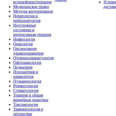
иглорефлексотерапия
Услови
Медицинское право
достав
Методы визуализации
Неврология и
нейрохирургия
Неотложные
состояния и
интенсивная терапия
Нефрология
Онкология
Организация
здравоохранения
Оториноларингология
Офтальмология
Педиатрия
Психиатрия и
наркология
Пульмонология
Ревматология
Стоматология
Терапия и общая
врачебная практика
Токсикология
Травматология и
ортопедия