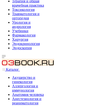
Терапия и общая
врачебная практика
Токсикология
Травматология и
ортопедия
Урология и
андрология
Учебники
Фармакология
Хирургия
Эндокринология
Эндоскопия
Каталог
Акушерство и
гинекология
Аллергология и
иммунология
Анатомия человека
Анестезиология и
реаниматология