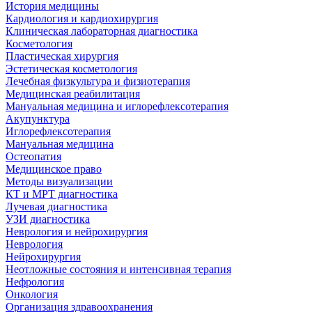
История медицины
Кардиология и кардиохирургия
Клиническая лабораторная диагностика
Косметология
Пластическая хирургия
Эстетическая косметология
Лечебная физкультура и физиотерапия
Медицинская реабилитация
Мануальная медицина и иглорефлексотерапия
Акупунктура
Иглорефлексотерапия
Мануальная медицина
Остеопатия
Медицинское право
Методы визуализации
КТ и МРТ диагностика
Лучевая диагностика
УЗИ диагностика
Неврология и нейрохирургия
Неврология
Нейрохирургия
Неотложные состояния и интенсивная терапия
Нефрология
Онкология
Организация здравоохранения