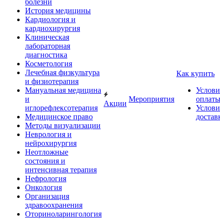
болезни
История медицины
Кардиология и
кардиохирургия
Клиническая
лабораторная
диагностика
Косметология
Лечебная физкультура
Как купить
и физиотерапия
Мануальная медицина
Услови
и
Мероприятия
оплат
Акции
иглорефлексотерапия
Услови
Медицинское право
достав
Методы визуализации
Неврология и
нейрохирургия
Неотложные
состояния и
интенсивная терапия
Нефрология
Онкология
Организация
здравоохранения
Оториноларингология