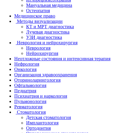
Мануальная медицина
Остеопатия
Медицинское право
Методы визуализации
КТ и МРТ диагностика
Лучевая диагностика
УЗИ диагностика
Неврология и нейрохирургия
Неврология
Нейрохирургия
Неотложные состояния и интенсивная терапия
Нефрология
Онкология
Организация здравоохранения
Оториноларингология
Офтальмология
Педиатрия
Психиатрия и наркология
Пульмонология
Ревматология
Стоматология
Детская стоматология
Имплантология
Ортодонтия