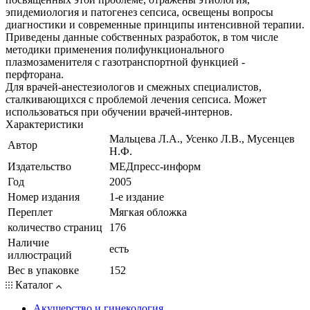
эпидемиология и патогенез сепсиса, освещены вопросы
диагностики и современные принципы интенсивной терапии.
Приведены данные собственных разработок, в том числе
методики применения полифункционального
плазмозаменителя с газотранспортной функцией -
перфторана.
Для врачей-анестезиологов и смежных специалистов,
сталкивающихся с проблемой лечения сепсиса. Может
использоваться при обучении врачей-интернов.
Характеристики
Мальцева Л.А., Усенко Л.В., Мусенцев
Автор
Н.Ф.
Издательство
МЕДпресс-информ
Год
2005
Номер издания
1-е издание
Переплет
Мягкая обложка
количество страниц
176
Наличие
есть
иллюстраций
Вес в упаковке
152
Каталог
Акушерство и гинекология