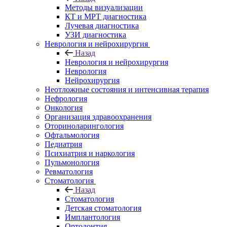
Методы визуализации
КТ и МРТ диагностика
Лучевая диагностика
УЗИ диагностика
Неврология и нейрохирургия
Назад
Неврология и нейрохирургия
Неврология
Нейрохирургия
Неотложные состояния и интенсивная терапия
Нефрология
Онкология
Организация здравоохранения
Оториноларингология
Офтальмология
Педиатрия
Психиатрия и наркология
Пульмонология
Ревматология
Стоматология
Назад
Стоматология
Детская стоматология
Имплантология
Ортодонтия