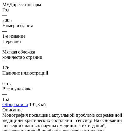
МЕДпресс-информ
Год
—
2005
Номер издания
—
1-е издание
Переплет
—
Мягкая обложка
количество страниц
—
176
Наличие иллюстраций
—
есть
Вес в упаковке
—
152
Обзор книги
191,3 кб
Описание
Монография посвящена актуальной проблеме современной
медицины критических состояний - сепсису. На основании
последних данных научных медицинских изданий,
посвященных этой проблеме, отражены этиология,