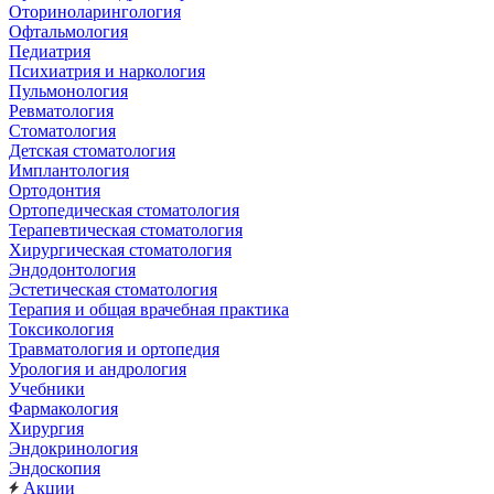
Оториноларингология
Офтальмология
Педиатрия
Психиатрия и наркология
Пульмонология
Ревматология
Стоматология
Детская стоматология
Имплантология
Ортодонтия
Ортопедическая стоматология
Терапевтическая стоматология
Хирургическая стоматология
Эндодонтология
Эстетическая стоматология
Терапия и общая врачебная практика
Токсикология
Травматология и ортопедия
Урология и андрология
Учебники
Фармакология
Хирургия
Эндокринология
Эндоскопия
Акции