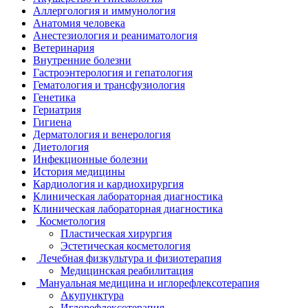
Аллергология и иммунология
Анатомия человека
Анестезиология и реаниматология
Ветеринария
Внутренние болезни
Гастроэнтерология и гепатология
Гематология и трансфузиология
Генетика
Гериатрия
Гигиена
Дерматология и венерология
Диетология
Инфекционные болезни
История медицины
Кардиология и кардиохирургия
Клиническая лабораторная диагностика
Клиническая лабораторная диагностика
Косметология
Пластическая хирургия
Эстетическая косметология
Лечебная физкультура и физиотерапия
Медицинская реабилитация
Мануальная медицина и иглорефлексотерапия
Акупунктура
Иглорефлексотерапия