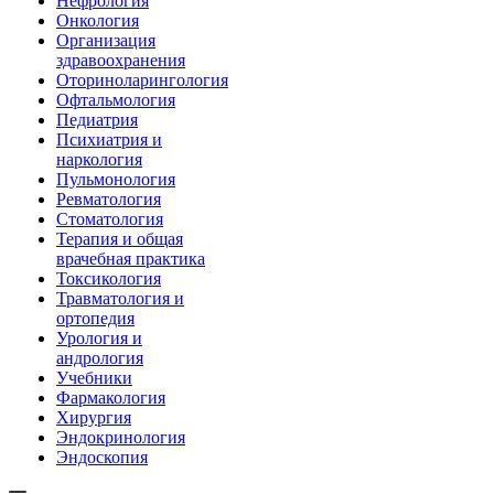
Нефрология
Онкология
Организация
здравоохранения
Оториноларингология
Офтальмология
Педиатрия
Психиатрия и
наркология
Пульмонология
Ревматология
Стоматология
Терапия и общая
врачебная практика
Токсикология
Травматология и
ортопедия
Урология и
андрология
Учебники
Фармакология
Хирургия
Эндокринология
Эндоскопия