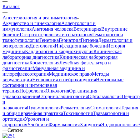
—
Каталог
—
Анестезиология и реаниматология
Акушерство и гинекология
Аллергология и
иммунология
Анатомия человека
Ветеринария
Внутренние
болезни
Гастроэнтерология и гепатология
Гематология и
трансфузиология
Генетика
Гериатрия
Гигиена
Дерматология и
венерология
Диетология
Инфекционные болезни
История
медицины
Кардиология и кардиохирургия
Клиническая
лабораторная диагностика
Клиническая лабораторная
диагностика
Косметология
Лечебная физкультура и
физиотерапия
Мануальная медицина и
иглорефлексотерапия
Медицинское право
Методы
визуализации
Неврология и нейрохирургия
Неотложные
состояния и интенсивная
терапия
Нефрология
Онкология
Организация
здравоохранения
Оториноларингология
Офтальмология
Педиатр
и
наркология
Пульмонология
Ревматология
Стоматология
Терапия
и общая врачебная практика
Токсикология
Травматология и
ортопедия
Урология и
андрология
Учебники
Фармакология
Хирургия
Эндокринология
—
Сепсис