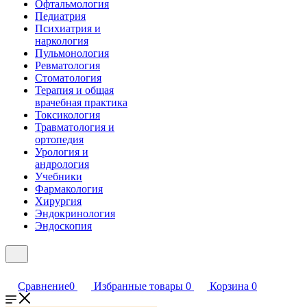
Офтальмология
Педиатрия
Психиатрия и
наркология
Пульмонология
Ревматология
Стоматология
Терапия и общая
врачебная практика
Токсикология
Травматология и
ортопедия
Урология и
андрология
Учебники
Фармакология
Хирургия
Эндокринология
Эндоскопия
Сравнение
0
Избранные товары
0
Корзина
0