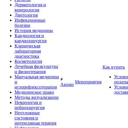
Дерматология и
венерология
Диетология
Инфекционные
болезни
История медицины
Кардиология и
кардиохирургия
Клиническая
лабораторная
диагностика
Косметология
Лечебная физкультура
Как купить
и физиотерапия
Мануальная медицина
Услови
и
Мероприятия
оплат
Акции
иглорефлексотерапия
Услови
Медицинское право
достав
Методы визуализации
Неврология и
нейрохирургия
Неотложные
состояния и
интенсивная терапия