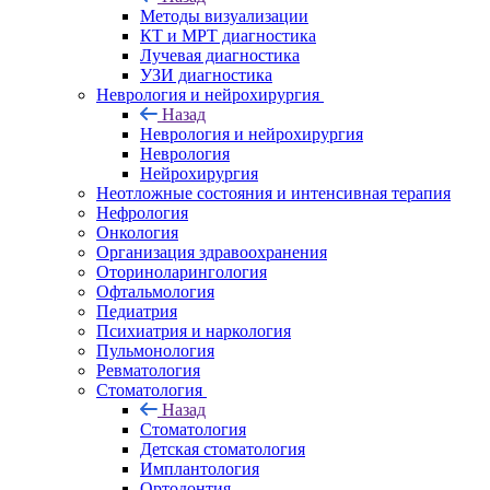
Методы визуализации
КТ и МРТ диагностика
Лучевая диагностика
УЗИ диагностика
Неврология и нейрохирургия
Назад
Неврология и нейрохирургия
Неврология
Нейрохирургия
Неотложные состояния и интенсивная терапия
Нефрология
Онкология
Организация здравоохранения
Оториноларингология
Офтальмология
Педиатрия
Психиатрия и наркология
Пульмонология
Ревматология
Стоматология
Назад
Стоматология
Детская стоматология
Имплантология
Ортодонтия