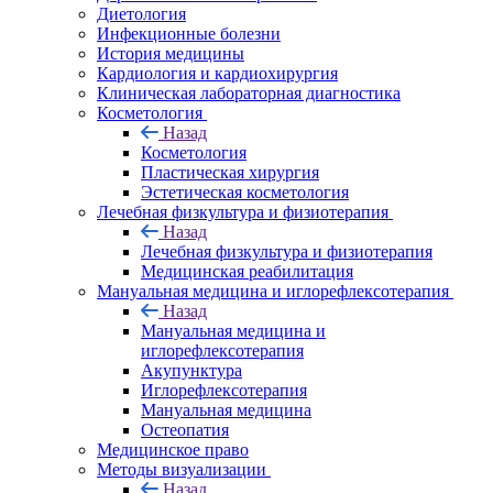
Диетология
Инфекционные болезни
История медицины
Кардиология и кардиохирургия
Клиническая лабораторная диагностика
Косметология
Назад
Косметология
Пластическая хирургия
Эстетическая косметология
Лечебная физкультура и физиотерапия
Назад
Лечебная физкультура и физиотерапия
Медицинская реабилитация
Мануальная медицина и иглорефлексотерапия
Назад
Мануальная медицина и
иглорефлексотерапия
Акупунктура
Иглорефлексотерапия
Мануальная медицина
Остеопатия
Медицинское право
Методы визуализации
Назад