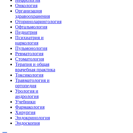
Нефрология
Онкология
Организация
здравоохранения
Оториноларингология
Офтальмология
Педиатрия
Психиатрия и
наркология
Пульмонология
Ревматология
Стоматология
Терапия и общая
врачебная практика
Токсикология
Травматология и
ортопедия
Урология и
андрология
Учебники
Фармакология
Хирургия
Эндокринология
Эндоскопия