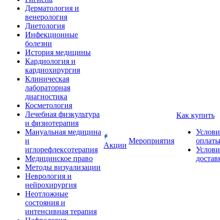
Дерматология и
венерология
Диетология
Инфекционные
болезни
История медицины
Кардиология и
кардиохирургия
Клиническая
лабораторная
диагностика
Косметология
Лечебная физкультура
Как купить
и физиотерапия
Мануальная медицина
Услови
и
Мероприятия
оплат
Акции
иглорефлексотерапия
Услови
Медицинское право
достав
Методы визуализации
Неврология и
нейрохирургия
Неотложные
состояния и
интенсивная терапия