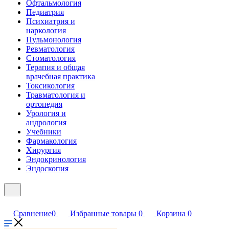
Офтальмология
Педиатрия
Психиатрия и
наркология
Пульмонология
Ревматология
Стоматология
Терапия и общая
врачебная практика
Токсикология
Травматология и
ортопедия
Урология и
андрология
Учебники
Фармакология
Хирургия
Эндокринология
Эндоскопия
Сравнение
0
Избранные товары
0
Корзина
0