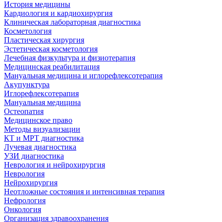
История медицины
Кардиология и кардиохирургия
Клиническая лабораторная диагностика
Косметология
Пластическая хирургия
Эстетическая косметология
Лечебная физкультура и физиотерапия
Медицинская реабилитация
Мануальная медицина и иглорефлексотерапия
Акупунктура
Иглорефлексотерапия
Мануальная медицина
Остеопатия
Медицинское право
Методы визуализации
КТ и МРТ диагностика
Лучевая диагностика
УЗИ диагностика
Неврология и нейрохирургия
Неврология
Нейрохирургия
Неотложные состояния и интенсивная терапия
Нефрология
Онкология
Организация здравоохранения