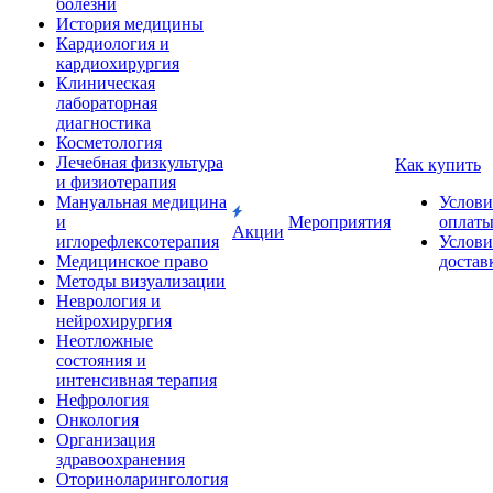
болезни
История медицины
Кардиология и
кардиохирургия
Клиническая
лабораторная
диагностика
Косметология
Лечебная физкультура
Как купить
и физиотерапия
Мануальная медицина
Услови
и
Мероприятия
оплат
Акции
иглорефлексотерапия
Услови
Медицинское право
достав
Методы визуализации
Неврология и
нейрохирургия
Неотложные
состояния и
интенсивная терапия
Нефрология
Онкология
Организация
здравоохранения
Оториноларингология