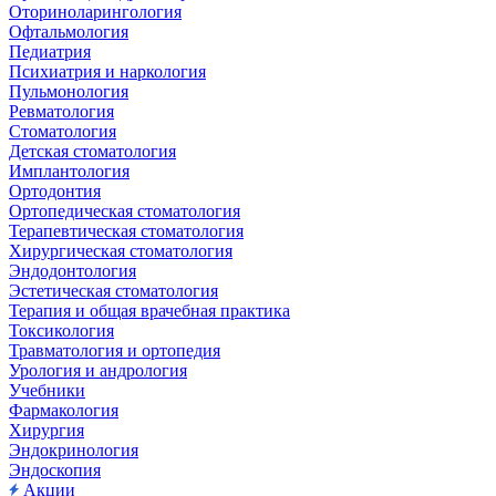
Оториноларингология
Офтальмология
Педиатрия
Психиатрия и наркология
Пульмонология
Ревматология
Стоматология
Детская стоматология
Имплантология
Ортодонтия
Ортопедическая стоматология
Терапевтическая стоматология
Хирургическая стоматология
Эндодонтология
Эстетическая стоматология
Терапия и общая врачебная практика
Токсикология
Травматология и ортопедия
Урология и андрология
Учебники
Фармакология
Хирургия
Эндокринология
Эндоскопия
Акции