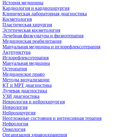
История медицины
Кардиология и кардиохирургия
Клиническая лабораторная диагностика
Косметология
Пластическая хирургия
Эстетическая косметология
Лечебная физкультура и физиотерапия
Медицинская реабилитация
Мануальная медицина и иглорефлексотерапия
Акупунктура
Иглорефлексотерапия
Мануальная медицина
Остеопатия
Медицинское право
Методы визуализации
КТ и МРТ диагностика
Лучевая диагностика
УЗИ диагностика
Неврология и нейрохирургия
Неврология
Нейрохирургия
Неотложные состояния и интенсивная терапия
Нефрология
Онкология
Организация здравоохранения