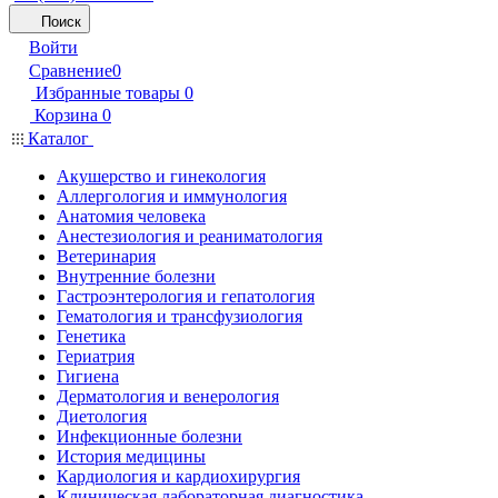
Поиск
Войти
Сравнение
0
Избранные товары
0
Корзина
0
Каталог
Акушерство и гинекология
Аллергология и иммунология
Анатомия человека
Анестезиология и реаниматология
Ветеринария
Внутренние болезни
Гастроэнтерология и гепатология
Гематология и трансфузиология
Генетика
Гериатрия
Гигиена
Дерматология и венерология
Диетология
Инфекционные болезни
История медицины
Кардиология и кардиохирургия
Клиническая лабораторная диагностика