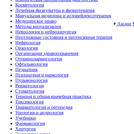
Косметология
Лечебная физкультура и физиотерапия
Мануальная медицина и иглорефлексотерапия
Медицинское право
Акции
Методы визуализации
Неврология и нейрохирургия
Неотложные состояния и интенсивная терапия
Нефрология
Онкология
Организация здравоохранения
Оториноларингология
Офтальмология
Педиатрия
Психиатрия и наркология
Пульмонология
Ревматология
Стоматология
Терапия и общая врачебная практика
Токсикология
Травматология и ортопедия
Урология и андрология
Учебники
Фармакология
Хирургия