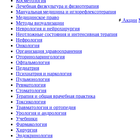
Косметология
Лечебная физкультура и физиотерапия
Мануальная медицина и иглорефлексотерапия
Медицинское право
Акции
Методы визуализации
Неврология и нейрохирургия
Неотложные состояния и интенсивная терапия
Нефрология
Онкология
Организация здравоохранения
Оториноларингология
Офтальмология
Педиатрия
Психиатрия и наркология
Пульмонология
Ревматология
Стоматология
Терапия и общая врачебная практика
Токсикология
Травматология и ортопедия
Урология и андрология
Учебники
Фармакология
Хирургия
Эндокринология