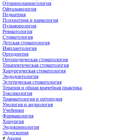
Оториноларингология
Офтальмология
Педиатрия
Психиатрия и наркология
Пульмонология
Ревматология
Стоматология
Детская стоматология
Имплантология
Ортодонтия
Ортопедическая стоматология
Терапевтическая стоматология
Хирургическая стоматология
Эндодонтология
Эстетическая стоматология
Терапия и общая врачебная практика
Токсикология
Травматология и ортопедия
Урология и андрология
Учебники
Фармакология
Хирургия
Эндокринология
Эндоскопия
Акции