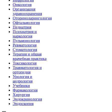
Нефрология
Онкология
Организация
здравоохранения
Оториноларингология
Офтальмология
Педиатрия
Психиатрия и
наркология
Пульмонология
Ревматология
Стоматология
Терапия и общая
врачебная практика
Токсикология
Травматология и
ортопедия
Урология и
андрология
Учебники
Фармакология
Хирургия
Эндокринология
Эндоскопия