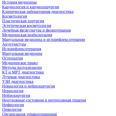
История медицины
Кардиология и кардиохирургия
Клиническая лабораторная диагностика
Косметология
Пластическая хирургия
Эстетическая косметология
Лечебная физкультура и физиотерапия
Медицинская реабилитация
Мануальная медицина и иглорефлексотерапия
Акупунктура
Иглорефлексотерапия
Мануальная медицина
Остеопатия
Медицинское право
Методы визуализации
КТ и МРТ диагностика
Лучевая диагностика
УЗИ диагностика
Неврология и нейрохирургия
Неврология
Нейрохирургия
Неотложные состояния и интенсивная терапия
Нефрология
Онкология
Организация здравоохранения