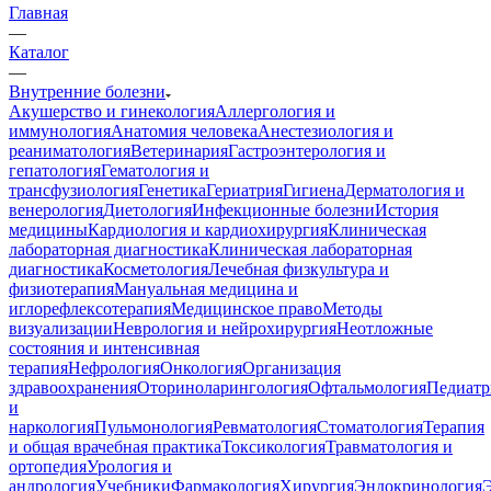
Главная
—
Каталог
—
Внутренние болезни
Акушерство и гинекология
Аллергология и
иммунология
Анатомия человека
Анестезиология и
реаниматология
Ветеринария
Гастроэнтерология и
гепатология
Гематология и
трансфузиология
Генетика
Гериатрия
Гигиена
Дерматология и
венерология
Диетология
Инфекционные болезни
История
медицины
Кардиология и кардиохирургия
Клиническая
лабораторная диагностика
Клиническая лабораторная
диагностика
Косметология
Лечебная физкультура и
физиотерапия
Мануальная медицина и
иглорефлексотерапия
Медицинское право
Методы
визуализации
Неврология и нейрохирургия
Неотложные
состояния и интенсивная
терапия
Нефрология
Онкология
Организация
здравоохранения
Оториноларингология
Офтальмология
Педиатр
и
наркология
Пульмонология
Ревматология
Стоматология
Терапия
и общая врачебная практика
Токсикология
Травматология и
ортопедия
Урология и
андрология
Учебники
Фармакология
Хирургия
Эндокринология