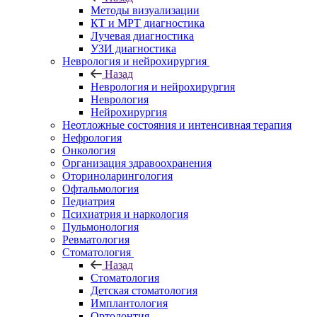
Методы визуализации
КТ и МРТ диагностика
Лучевая диагностика
УЗИ диагностика
Неврология и нейрохирургия
Назад
Неврология и нейрохирургия
Неврология
Нейрохирургия
Неотложные состояния и интенсивная терапия
Нефрология
Онкология
Организация здравоохранения
Оториноларингология
Офтальмология
Педиатрия
Психиатрия и наркология
Пульмонология
Ревматология
Стоматология
Назад
Стоматология
Детская стоматология
Имплантология
Ортодонтия