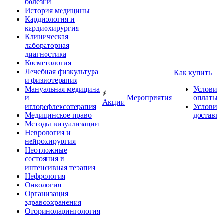
болезни
История медицины
Кардиология и
кардиохирургия
Клиническая
лабораторная
диагностика
Косметология
Лечебная физкультура
Как купить
и физиотерапия
Мануальная медицина
Услови
и
Мероприятия
оплат
Акции
иглорефлексотерапия
Услови
Медицинское право
достав
Методы визуализации
Неврология и
нейрохирургия
Неотложные
состояния и
интенсивная терапия
Нефрология
Онкология
Организация
здравоохранения
Оториноларингология