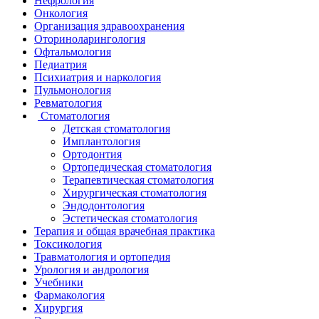
Нефрология
Онкология
Организация здравоохранения
Оториноларингология
Офтальмология
Педиатрия
Психиатрия и наркология
Пульмонология
Ревматология
Стоматология
Детская стоматология
Имплантология
Ортодонтия
Ортопедическая стоматология
Терапевтическая стоматология
Хирургическая стоматология
Эндодонтология
Эстетическая стоматология
Терапия и общая врачебная практика
Токсикология
Травматология и ортопедия
Урология и андрология
Учебники
Фармакология
Хирургия