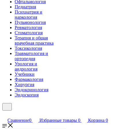
Офтальмология
Педиатрия
Психиатрия и
наркология
Пульмонология
Ревматология
Стоматология
Терапия и общая
врачебная практика
Токсикология
Травматология и
ортопедия
Урология и
андрология
Учебники
Фармакология
Хирургия
Эндокринология
Эндоскопия
Сравнение
0
Избранные товары
0
Корзина
0