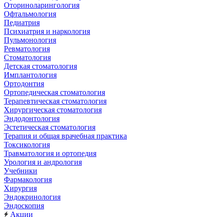
Оториноларингология
Офтальмология
Педиатрия
Психиатрия и наркология
Пульмонология
Ревматология
Стоматология
Детская стоматология
Имплантология
Ортодонтия
Ортопедическая стоматология
Терапевтическая стоматология
Хирургическая стоматология
Эндодонтология
Эстетическая стоматология
Терапия и общая врачебная практика
Токсикология
Травматология и ортопедия
Урология и андрология
Учебники
Фармакология
Хирургия
Эндокринология
Эндоскопия
Акции