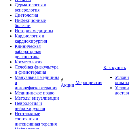
Дерматология и
венерология
Диетология
Инфекционные
болезни
История медицины
Кардиология и
кардиохирургия
Клиническая
лабораторная
диагностика
Косметология
Лечебная физкультура
Как купить
и физиотерапия
Мануальная медицина
Услови
и
Мероприятия
оплат
Акции
иглорефлексотерапия
Услови
Медицинское право
достав
Методы визуализации
Неврология и
нейрохирургия
Неотложные
состояния и
интенсивная терапия