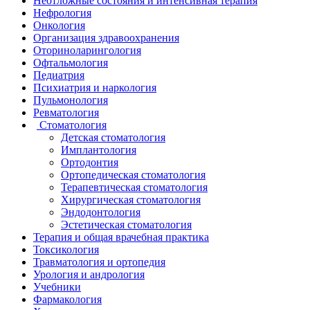
Неотложные состояния и интенсивная терапия
Нефрология
Онкология
Организация здравоохранения
Оториноларингология
Офтальмология
Педиатрия
Психиатрия и наркология
Пульмонология
Ревматология
Стоматология
Детская стоматология
Имплантология
Ортодонтия
Ортопедическая стоматология
Терапевтическая стоматология
Хирургическая стоматология
Эндодонтология
Эстетическая стоматология
Терапия и общая врачебная практика
Токсикология
Травматология и ортопедия
Урология и андрология
Учебники
Фармакология