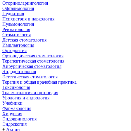
Оториноларингология
Офтальмология
Педиатрия
Психиатрия и наркология
Пульмонология
Ревматология
Стоматология
Детская стоматология
Имплантология
Ортодонтия
Ортопедическая стоматология
Терапевтическая стоматология
Хирургическая стоматология
Эндодонтология
Эстетическая стоматология
Терапия и общая врачебная практика
Токсикология
Травматология и ортопедия
Урология и андрология
Учебники
Фармакология
Хирургия
Эндокринология
Эндоскопия
Акции