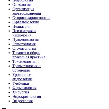
Нефрология
Онкология
Организация
здравоохранения
Оториноларингология
Офтальмология
Педиатрия
Психиатрия и
наркология
Пульмонология
Ревматология
Стоматология
Терапия и общая
врачебная практика
Токсикология
Травматология и
ортопедия
Урология и
андрология
Учебники
Фармакология
Хирургия
Эндокринология
Эндоскопия