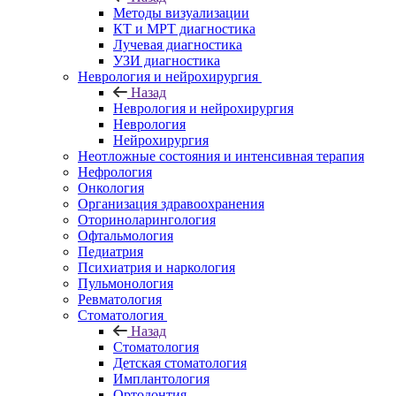
Методы визуализации
КТ и МРТ диагностика
Лучевая диагностика
УЗИ диагностика
Неврология и нейрохирургия
Назад
Неврология и нейрохирургия
Неврология
Нейрохирургия
Неотложные состояния и интенсивная терапия
Нефрология
Онкология
Организация здравоохранения
Оториноларингология
Офтальмология
Педиатрия
Психиатрия и наркология
Пульмонология
Ревматология
Стоматология
Назад
Стоматология
Детская стоматология
Имплантология
Ортодонтия