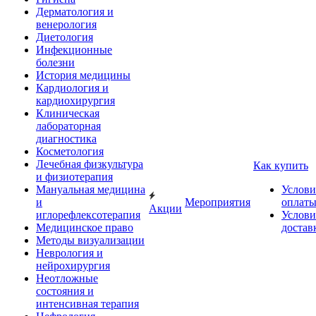
Дерматология и
венерология
Диетология
Инфекционные
болезни
История медицины
Кардиология и
кардиохирургия
Клиническая
лабораторная
диагностика
Косметология
Лечебная физкультура
Как купить
и физиотерапия
Мануальная медицина
Услови
и
Мероприятия
оплат
Акции
иглорефлексотерапия
Услови
Медицинское право
достав
Методы визуализации
Неврология и
нейрохирургия
Неотложные
состояния и
интенсивная терапия