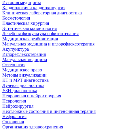
История медицины
Кардиология и кардиохирургия
Клиническая лабораторная диагностика
Косметология
Пластическая хирургия
Эстетическая косметология
Лечебная физкультура и физиотерапия
Медицинская реабилитация
Мануальная медицина и иглорефлексотерапия
Акупунктура
Иглорефлексотерапия
Мануальная медицина
Остеопатия
Медицинское право
Методы визуализации
КТ и МРТ диагностика
Лучевая диагностика
УЗИ диагностика
Неврология и нейрохирургия
Неврология
Нейрохирургия
Неотложные состояния и интенсивная терапия
Нефрология
Онкология
Организация здравоохранения