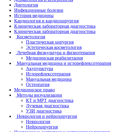
Диетология
Инфекционные болезни
История медицины
Кардиология и кардиохирургия
Клиническая лабораторная диагностика
Клиническая лабораторная диагностика
Косметология
Пластическая хирургия
Эстетическая косметология
Лечебная физкультура и физиотерапия
Медицинская реабилитация
Мануальная медицина и иглорефлексотерапия
Акупунктура
Иглорефлексотерапия
Мануальная медицина
Остеопатия
Медицинское право
Методы визуализации
КТ и МРТ диагностика
Лучевая диагностика
УЗИ диагностика
Неврология и нейрохирургия
Неврология
Нейрохирургия