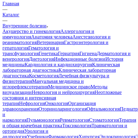
Главная
—
Каталог
—
Внутренние болезни
Акушерство и гинекология
Аллергология и
иммунология
Анатомия человека
Анестезиология и
реаниматология
Ветеринария
Гастроэнтерология и
гепатология
Гематология и
трансфузиология
Генетика
Гериатрия
Гигиена
Дерматология и
венерология
Диетология
Инфекционные болезни
История
медицины
Кардиология и кардиохирургия
Клиническая
лабораторная диагностика
Клиническая лабораторная
диагностика
Косметология
Лечебная физкультура и
физиотерапия
Мануальная медицина и
иглорефлексотерапия
Медицинское право
Методы
визуализации
Неврология и нейрохирургия
Неотложные
состояния и интенсивная
терапия
Нефрология
Онкология
Организация
здравоохранения
Оториноларингология
Офтальмология
Педиатр
и
наркология
Пульмонология
Ревматология
Стоматология
Терапия
и общая врачебная практика
Токсикология
Травматология и
ортопедия
Урология и
андрология
Учебники
Фармакология
Хирургия
Эндокринология