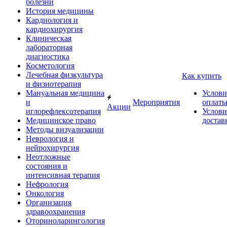
болезни
История медицины
Кардиология и
кардиохирургия
Клиническая
лабораторная
диагностика
Косметология
Лечебная физкультура
Как купить
и физиотерапия
Мануальная медицина
Услови
и
Мероприятия
оплат
Акции
иглорефлексотерапия
Услови
Медицинское право
достав
Методы визуализации
Неврология и
нейрохирургия
Неотложные
состояния и
интенсивная терапия
Нефрология
Онкология
Организация
здравоохранения
Оториноларингология