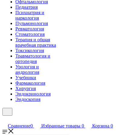
Офтальмология
Педиатрия
Психиатрия и
наркология
Пульмонология
Ревматология
Стоматология
Терапия и общая
врачебная практика
Токсикология
Травматология и
ортопедия
Урология и
андрология
Учебники
Фармакология
Хирургия
Эндокринология
Эндоскопия
Сравнение
0
Избранные товары
0
Корзина
0