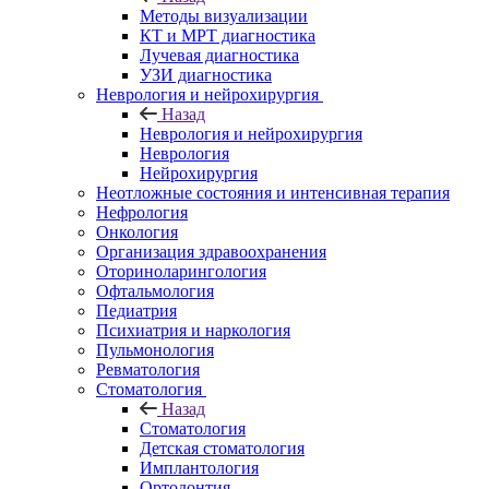
Методы визуализации
КТ и МРТ диагностика
Лучевая диагностика
УЗИ диагностика
Неврология и нейрохирургия
Назад
Неврология и нейрохирургия
Неврология
Нейрохирургия
Неотложные состояния и интенсивная терапия
Нефрология
Онкология
Организация здравоохранения
Оториноларингология
Офтальмология
Педиатрия
Психиатрия и наркология
Пульмонология
Ревматология
Стоматология
Назад
Стоматология
Детская стоматология
Имплантология
Ортодонтия