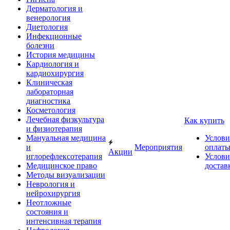
Дерматология и
венерология
Диетология
Инфекционные
болезни
История медицины
Кардиология и
кардиохирургия
Клиническая
лабораторная
диагностика
Косметология
Лечебная физкультура
Как купить
и физиотерапия
Мануальная медицина
Услови
и
Мероприятия
оплат
Акции
иглорефлексотерапия
Услови
Медицинское право
достав
Методы визуализации
Неврология и
нейрохирургия
Неотложные
состояния и
интенсивная терапия