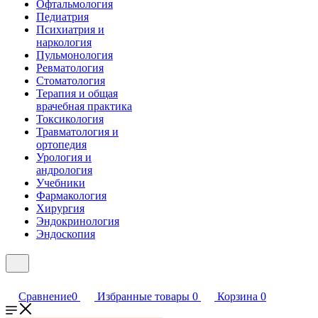
Офтальмология
Педиатрия
Психиатрия и
наркология
Пульмонология
Ревматология
Стоматология
Терапия и общая
врачебная практика
Токсикология
Травматология и
ортопедия
Урология и
андрология
Учебники
Фармакология
Хирургия
Эндокринология
Эндоскопия
Сравнение
0
Избранные товары
0
Корзина
0