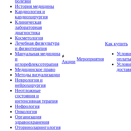
болезни
История медицины
Кардиология и
кардиохирургия
Клиническая
лабораторная
диагностика
Косметология
Лечебная физкультура
Как купить
и физиотерапия
Мануальная медицина
Услови
и
Мероприятия
оплат
Акции
иглорефлексотерапия
Услови
Медицинское право
достав
Методы визуализации
Неврология и
нейрохирургия
Неотложные
состояния и
интенсивная терапия
Нефрология
Онкология
Организация
здравоохранения
Оториноларингология