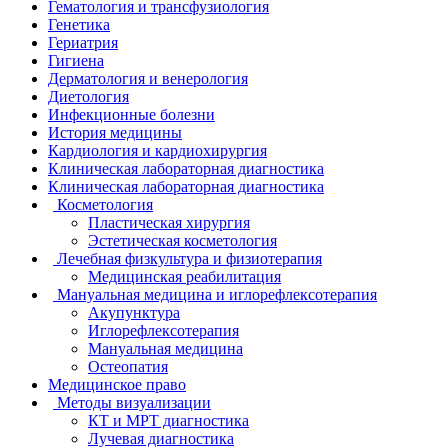
Гематология и трансфузиология
Генетика
Гериатрия
Гигиена
Дерматология и венерология
Диетология
Инфекционные болезни
История медицины
Кардиология и кардиохирургия
Клиническая лабораторная диагностика
Клиническая лабораторная диагностика
Косметология
Пластическая хирургия
Эстетическая косметология
Лечебная физкультура и физиотерапия
Медицинская реабилитация
Мануальная медицина и иглорефлексотерапия
Акупунктура
Иглорефлексотерапия
Мануальная медицина
Остеопатия
Медицинское право
Методы визуализации
КТ и МРТ диагностика
Лучевая диагностика