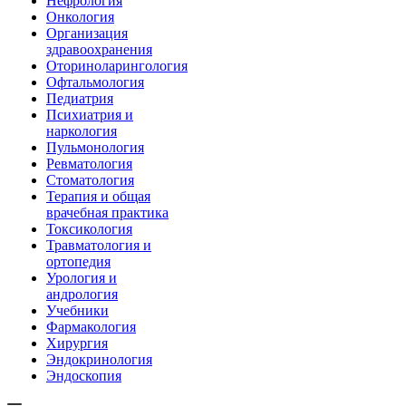
Нефрология
Онкология
Организация
здравоохранения
Оториноларингология
Офтальмология
Педиатрия
Психиатрия и
наркология
Пульмонология
Ревматология
Стоматология
Терапия и общая
врачебная практика
Токсикология
Травматология и
ортопедия
Урология и
андрология
Учебники
Фармакология
Хирургия
Эндокринология
Эндоскопия