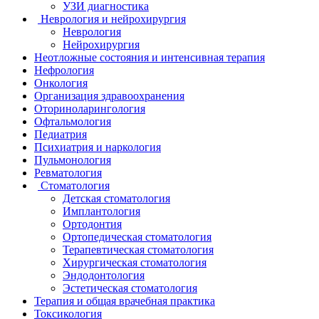
УЗИ диагностика
Неврология и нейрохирургия
Неврология
Нейрохирургия
Неотложные состояния и интенсивная терапия
Нефрология
Онкология
Организация здравоохранения
Оториноларингология
Офтальмология
Педиатрия
Психиатрия и наркология
Пульмонология
Ревматология
Стоматология
Детская стоматология
Имплантология
Ортодонтия
Ортопедическая стоматология
Терапевтическая стоматология
Хирургическая стоматология
Эндодонтология
Эстетическая стоматология
Терапия и общая врачебная практика
Токсикология