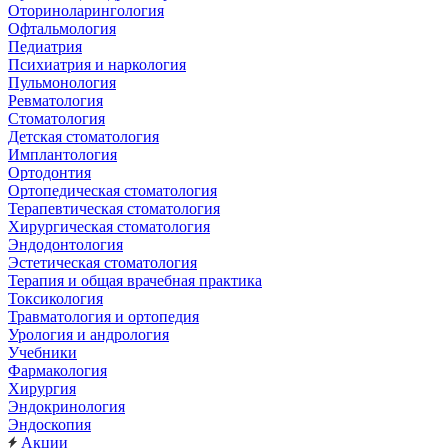
Оториноларингология
Офтальмология
Педиатрия
Психиатрия и наркология
Пульмонология
Ревматология
Стоматология
Детская стоматология
Имплантология
Ортодонтия
Ортопедическая стоматология
Терапевтическая стоматология
Хирургическая стоматология
Эндодонтология
Эстетическая стоматология
Терапия и общая врачебная практика
Токсикология
Травматология и ортопедия
Урология и андрология
Учебники
Фармакология
Хирургия
Эндокринология
Эндоскопия
Акции