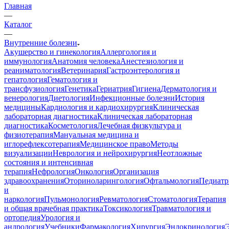
Главная
—
Каталог
—
Внутренние болезни
Акушерство и гинекология
Аллергология и
иммунология
Анатомия человека
Анестезиология и
реаниматология
Ветеринария
Гастроэнтерология и
гепатология
Гематология и
трансфузиология
Генетика
Гериатрия
Гигиена
Дерматология и
венерология
Диетология
Инфекционные болезни
История
медицины
Кардиология и кардиохирургия
Клиническая
лабораторная диагностика
Клиническая лабораторная
диагностика
Косметология
Лечебная физкультура и
физиотерапия
Мануальная медицина и
иглорефлексотерапия
Медицинское право
Методы
визуализации
Неврология и нейрохирургия
Неотложные
состояния и интенсивная
терапия
Нефрология
Онкология
Организация
здравоохранения
Оториноларингология
Офтальмология
Педиатр
и
наркология
Пульмонология
Ревматология
Стоматология
Терапия
и общая врачебная практика
Токсикология
Травматология и
ортопедия
Урология и
андрология
Учебники
Фармакология
Хирургия
Эндокринология