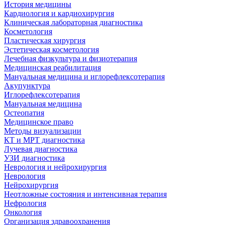
История медицины
Кардиология и кардиохирургия
Клиническая лабораторная диагностика
Косметология
Пластическая хирургия
Эстетическая косметология
Лечебная физкультура и физиотерапия
Медицинская реабилитация
Мануальная медицина и иглорефлексотерапия
Акупунктура
Иглорефлексотерапия
Мануальная медицина
Остеопатия
Медицинское право
Методы визуализации
КТ и МРТ диагностика
Лучевая диагностика
УЗИ диагностика
Неврология и нейрохирургия
Неврология
Нейрохирургия
Неотложные состояния и интенсивная терапия
Нефрология
Онкология
Организация здравоохранения