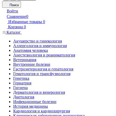
Поиск
Войти
Сравнение
0
Избранные товары
0
Корзина
0
Каталог
Акушерство и гинекология
Аллергология и иммунология
Анатомия человека
Анестезиология и реаниматология
Ветеринария
Внутренние болезни
Гастроэнтерология и гепатология
Гематология и трансфузиология
Генетика
Гериатрия
Гигиена
Дерматология и венерология
Диетология
Инфекционные болезни
История медицины
Кардиология и кардиохирургия
Клиническая лабораторная диагностика