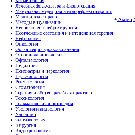
Косметология
Лечебная физкультура и физиотерапия
Мануальная медицина и иглорефлексотерапия
Медицинское право
Акции
Методы визуализации
Неврология и нейрохирургия
Неотложные состояния и интенсивная терапия
Нефрология
Онкология
Организация здравоохранения
Оториноларингология
Офтальмология
Педиатрия
Психиатрия и наркология
Пульмонология
Ревматология
Стоматология
Терапия и общая врачебная практика
Токсикология
Травматология и ортопедия
Урология и андрология
Учебники
Фармакология
Хирургия
Эндокринология