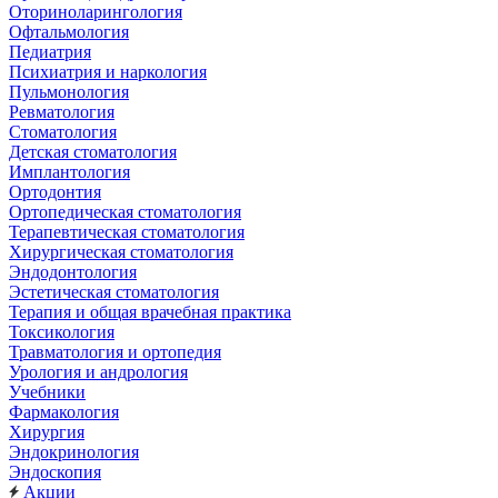
Оториноларингология
Офтальмология
Педиатрия
Психиатрия и наркология
Пульмонология
Ревматология
Стоматология
Детская стоматология
Имплантология
Ортодонтия
Ортопедическая стоматология
Терапевтическая стоматология
Хирургическая стоматология
Эндодонтология
Эстетическая стоматология
Терапия и общая врачебная практика
Токсикология
Травматология и ортопедия
Урология и андрология
Учебники
Фармакология
Хирургия
Эндокринология
Эндоскопия
Акции