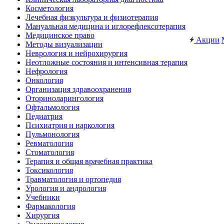
Косметология
Лечебная физкультура и физиотерапия
Мануальная медицина и иглорефлексотерапия
Медицинское право
Акции
Методы визуализации
Неврология и нейрохирургия
Неотложные состояния и интенсивная терапия
Нефрология
Онкология
Организация здравоохранения
Оториноларингология
Офтальмология
Педиатрия
Психиатрия и наркология
Пульмонология
Ревматология
Стоматология
Терапия и общая врачебная практика
Токсикология
Травматология и ортопедия
Урология и андрология
Учебники
Фармакология
Хирургия