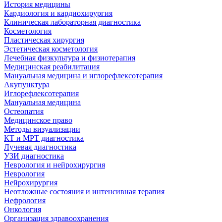
История медицины
Кардиология и кардиохирургия
Клиническая лабораторная диагностика
Косметология
Пластическая хирургия
Эстетическая косметология
Лечебная физкультура и физиотерапия
Медицинская реабилитация
Мануальная медицина и иглорефлексотерапия
Акупунктура
Иглорефлексотерапия
Мануальная медицина
Остеопатия
Медицинское право
Методы визуализации
КТ и МРТ диагностика
Лучевая диагностика
УЗИ диагностика
Неврология и нейрохирургия
Неврология
Нейрохирургия
Неотложные состояния и интенсивная терапия
Нефрология
Онкология
Организация здравоохранения