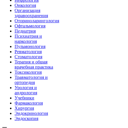
Нефрология
Онкология
Организация
здравоохранения
Оториноларингология
Офтальмология
Педиатрия
Психиатрия и
наркология
Пульмонология
Ревматология
Стоматология
Терапия и общая
врачебная практика
Токсикология
Травматология и
ортопедия
Урология и
андрология
Учебники
Фармакология
Хирургия
Эндокринология
Эндоскопия