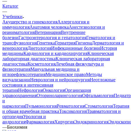
—
Каталог
—
Учебники
Акушерство и гинекология
Аллергология и
иммунология
Анатомия человека
Анестезиология и
реаниматология
Ветеринария
Внутренние
болезни
Гастроэнтерология и гепатология
Гематология и
трансфузиология
Генетика
Гериатрия
Гигиена
Дерматология и
венерология
Диетология
Инфекционные болезни
История
медицины
Кардиология и кардиохирургия
Клиническая
лабораторная диагностика
Клиническая лабораторная
диагностика
Косметология
Лечебная физкультура и
физиотерапия
Мануальная медицина и
иглорефлексотерапия
Медицинское право
Методы
визуализации
Неврология и нейрохирургия
Неотложные
состояния и интенсивная
терапия
Нефрология
Онкология
Организация
здравоохранения
Оториноларингология
Офтальмология
Педиатр
и
наркология
Пульмонология
Ревматология
Стоматология
Терапия
и общая врачебная практика
Токсикология
Травматология и
ортопедия
Урология и
андрология
Фармакология
Хирургия
Эндокринология
Эндоскопи
—
Биохимия