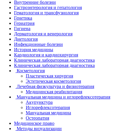
Внутренние болезни
Гастроэнтерология и гепатология
Гематология и трансфузиология
Генетика
Гериатрия
Гигиена
Дерматология и венерология
Диетология
Инфекционные болезни
История медицины
Кардиология и кардиохирургия
Клиническая лабораторная диагностика
Клиническая лабораторная диагностика
Косметология
Пластическая хирургия
Эстетическая косметология
Лечебная физкультура и физиотерапия
Медицинская реабилитация
Мануальная медицина и иглорефлексотерапия
Акупунктура
Иглорефлексотерапия
Мануальная медицина
Остеопатия
Медицинское право
Методы визуализации