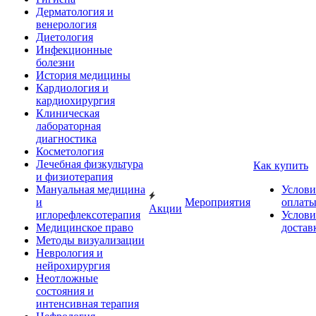
Дерматология и
венерология
Диетология
Инфекционные
болезни
История медицины
Кардиология и
кардиохирургия
Клиническая
лабораторная
диагностика
Косметология
Лечебная физкультура
Как купить
и физиотерапия
Мануальная медицина
Услови
и
Мероприятия
оплат
Акции
иглорефлексотерапия
Услови
Медицинское право
достав
Методы визуализации
Неврология и
нейрохирургия
Неотложные
состояния и
интенсивная терапия