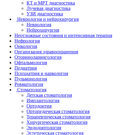
КТ и МРТ диагностика
Лучевая диагностика
УЗИ диагностика
Неврология и нейрохирургия
Неврология
Нейрохирургия
Неотложные состояния и интенсивная терапия
Нефрология
Онкология
Организация здравоохранения
Оториноларингология
Офтальмология
Педиатрия
Психиатрия и наркология
Пульмонология
Ревматология
Стоматология
Детская стоматология
Имплантология
Ортодонтия
Ортопедическая стоматология
Терапевтическая стоматология
Хирургическая стоматология
Эндодонтология
Эстетическая стоматология