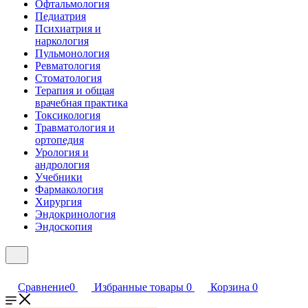
Офтальмология
Педиатрия
Психиатрия и
наркология
Пульмонология
Ревматология
Стоматология
Терапия и общая
врачебная практика
Токсикология
Травматология и
ортопедия
Урология и
андрология
Учебники
Фармакология
Хирургия
Эндокринология
Эндоскопия
Сравнение
0
Избранные товары
0
Корзина
0