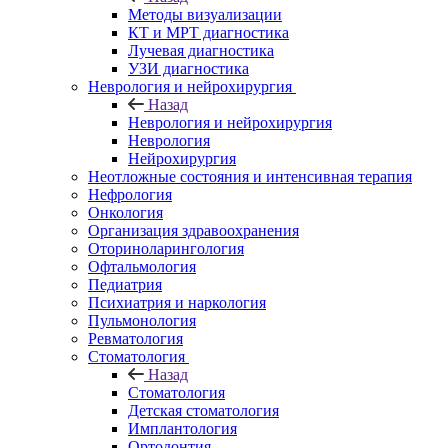
Методы визуализации
КТ и МРТ диагностика
Лучевая диагностика
УЗИ диагностика
Неврология и нейрохирургия
Назад
Неврология и нейрохирургия
Неврология
Нейрохирургия
Неотложные состояния и интенсивная терапия
Нефрология
Онкология
Организация здравоохранения
Оториноларингология
Офтальмология
Педиатрия
Психиатрия и наркология
Пульмонология
Ревматология
Стоматология
Назад
Стоматология
Детская стоматология
Имплантология
Ортодонтия