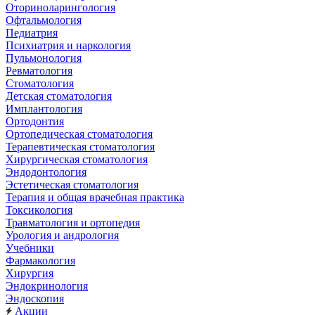
Оториноларингология
Офтальмология
Педиатрия
Психиатрия и наркология
Пульмонология
Ревматология
Стоматология
Детская стоматология
Имплантология
Ортодонтия
Ортопедическая стоматология
Терапевтическая стоматология
Хирургическая стоматология
Эндодонтология
Эстетическая стоматология
Терапия и общая врачебная практика
Токсикология
Травматология и ортопедия
Урология и андрология
Учебники
Фармакология
Хирургия
Эндокринология
Эндоскопия
Акции