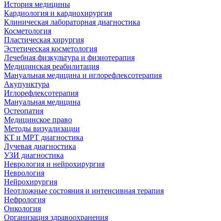
История медицины
Кардиология и кардиохирургия
Клиническая лабораторная диагностика
Косметология
Пластическая хирургия
Эстетическая косметология
Лечебная физкультура и физиотерапия
Медицинская реабилитация
Мануальная медицина и иглорефлексотерапия
Акупунктура
Иглорефлексотерапия
Мануальная медицина
Остеопатия
Медицинское право
Методы визуализации
КТ и МРТ диагностика
Лучевая диагностика
УЗИ диагностика
Неврология и нейрохирургия
Неврология
Нейрохирургия
Неотложные состояния и интенсивная терапия
Нефрология
Онкология
Организация здравоохранения