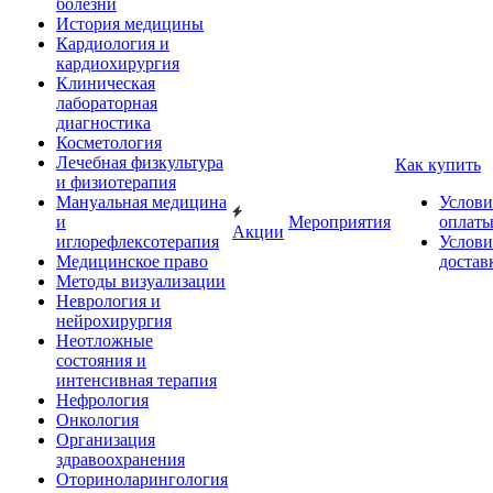
болезни
История медицины
Кардиология и
кардиохирургия
Клиническая
лабораторная
диагностика
Косметология
Лечебная физкультура
Как купить
и физиотерапия
Мануальная медицина
Услови
и
Мероприятия
оплат
Акции
иглорефлексотерапия
Услови
Медицинское право
достав
Методы визуализации
Неврология и
нейрохирургия
Неотложные
состояния и
интенсивная терапия
Нефрология
Онкология
Организация
здравоохранения
Оториноларингология