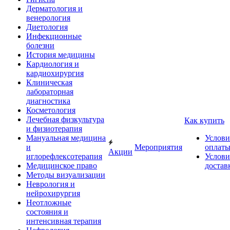
Дерматология и
венерология
Диетология
Инфекционные
болезни
История медицины
Кардиология и
кардиохирургия
Клиническая
лабораторная
диагностика
Косметология
Лечебная физкультура
Как купить
и физиотерапия
Мануальная медицина
Услови
и
Мероприятия
оплат
Акции
иглорефлексотерапия
Услови
Медицинское право
достав
Методы визуализации
Неврология и
нейрохирургия
Неотложные
состояния и
интенсивная терапия