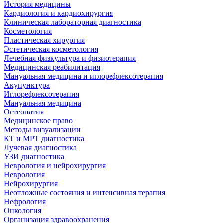
История медицины
Кардиология и кардиохирургия
Клиническая лабораторная диагностика
Косметология
Пластическая хирургия
Эстетическая косметология
Лечебная физкультура и физиотерапия
Медицинская реабилитация
Мануальная медицина и иглорефлексотерапия
Акупунктура
Иглорефлексотерапия
Мануальная медицина
Остеопатия
Медицинское право
Методы визуализации
КТ и МРТ диагностика
Лучевая диагностика
УЗИ диагностика
Неврология и нейрохирургия
Неврология
Нейрохирургия
Неотложные состояния и интенсивная терапия
Нефрология
Онкология
Организация здравоохранения