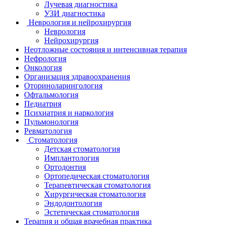
Лучевая диагностика
УЗИ диагностика
Неврология и нейрохирургия
Неврология
Нейрохирургия
Неотложные состояния и интенсивная терапия
Нефрология
Онкология
Организация здравоохранения
Оториноларингология
Офтальмология
Педиатрия
Психиатрия и наркология
Пульмонология
Ревматология
Стоматология
Детская стоматология
Имплантология
Ортодонтия
Ортопедическая стоматология
Терапевтическая стоматология
Хирургическая стоматология
Эндодонтология
Эстетическая стоматология
Терапия и общая врачебная практика