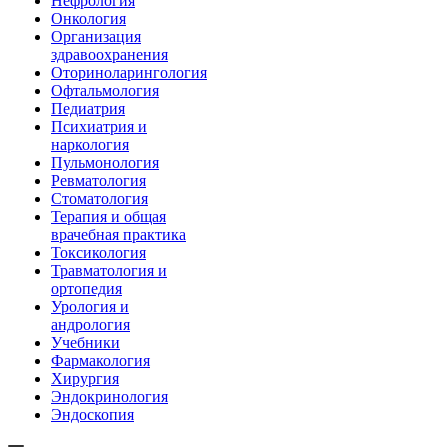
Нефрология
Онкология
Организация
здравоохранения
Оториноларингология
Офтальмология
Педиатрия
Психиатрия и
наркология
Пульмонология
Ревматология
Стоматология
Терапия и общая
врачебная практика
Токсикология
Травматология и
ортопедия
Урология и
андрология
Учебники
Фармакология
Хирургия
Эндокринология
Эндоскопия