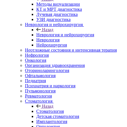
Методы визуализации
КТ и МРТ диагностика
Лучевая диагностика
УЗИ диагностика
Неврология и нейрохирургия
Назад
Неврология и нейрохирургия
Неврология
Нейрохирургия
Неотложные состояния и интенсивная терапия
Нефрология
Онкология
Организация здравоохранения
Оториноларингология
Офтальмология
Педиатрия
Психиатрия и наркология
Пульмонология
Ревматология
Стоматология
Назад
Стоматология
Детская стоматология
Имплантология
Ортодонтия