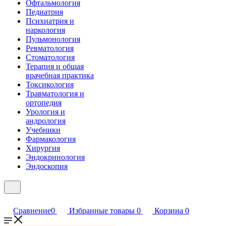
Офтальмология
Педиатрия
Психиатрия и
наркология
Пульмонология
Ревматология
Стоматология
Терапия и общая
врачебная практика
Токсикология
Травматология и
ортопедия
Урология и
андрология
Учебники
Фармакология
Хирургия
Эндокринология
Эндоскопия
Сравнение
0
Избранные товары
0
Корзина
0