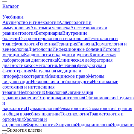
—
Каталог
—
Учебники
Акушерство и гинекология
Аллергология и
иммунология
Анатомия человека
Анестезиология и
реаниматология
Ветеринария
Внутренние
болезни
Гастроэнтерология и гепатология
Гематология и
трансфузиология
Генетика
Гериатрия
Гигиена
Дерматология и
венерология
Диетология
Инфекционные болезни
История
медицины
Кардиология и кардиохирургия
Клиническая
лабораторная диагностика
Клиническая лабораторная
диагностика
Косметология
Лечебная физкультура и
физиотерапия
Мануальная медицина и
иглорефлексотерапия
Медицинское право
Методы
визуализации
Неврология и нейрохирургия
Неотложные
состояния и интенсивная
терапия
Нефрология
Онкология
Организация
здравоохранения
Оториноларингология
Офтальмология
Педиатр
и
наркология
Пульмонология
Ревматология
Стоматология
Терапия
и общая врачебная практика
Токсикология
Травматология и
ортопедия
Урология и
андрология
Фармакология
Хирургия
Эндокринология
Эндоскопи
—
Биология клетки