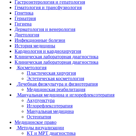
Гастроэнтерология и гепатология
Гематология и трансфузиология
Генетика
Гериатрия
Гигиена
Дерматология и венерология
Диетология
Инфекционные болезни
История медицины
Кардиология и кардиохирургия
Клиническая лабораторная диагностика
Клиническая лабораторная диагностика
Косметология
Пластическая хирургия
Эстетическая косметология
Лечебная физкультура и физиотерапия
Медицинская реабилитация
Мануальная медицина и иглорефлексотерапия
Акупунктура
Иглорефлексотерапия
Мануальная медицина
Остеопатия
Медицинское право
Методы визуализации
КТ и МРТ диагностика