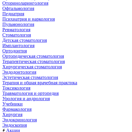
Оториноларингология
Офтальмология
Педиатрия
Психиатрия и наркология
Пульмонология
Ревматология
Стоматология
Детская стоматология
Имплантология
Ортодонтия
Ортопедическая стоматология
Терапевтическая стоматология
Хирургическая стоматология
Эндодонтология
Эстетическая стоматология
Терапия и общая врачебная практика
Токсикология
Травматология и ортопедия
Урология и андрология
Учебники
Фармакология
Хирургия
Эндокринология
Эндоскопия
Акции