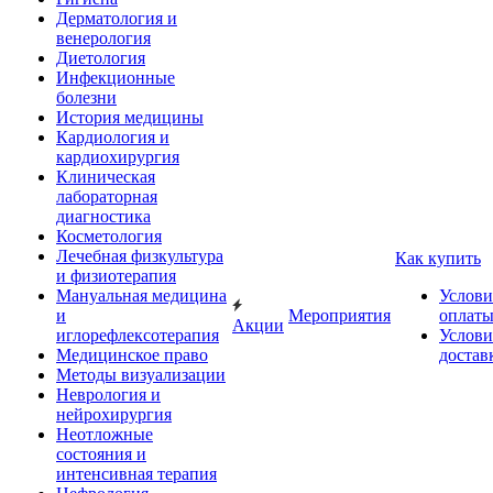
Дерматология и
венерология
Диетология
Инфекционные
болезни
История медицины
Кардиология и
кардиохирургия
Клиническая
лабораторная
диагностика
Косметология
Лечебная физкультура
Как купить
и физиотерапия
Мануальная медицина
Услови
и
Мероприятия
оплат
Акции
иглорефлексотерапия
Услови
Медицинское право
достав
Методы визуализации
Неврология и
нейрохирургия
Неотложные
состояния и
интенсивная терапия