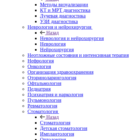
Методы визуализации
КТ и МРТ диагностика
Лучевая диагностика
УЗИ диагностика
Неврология и нейрохирургия
Назад
Неврология и нейрохирургия
Неврология
Нейрохирургия
Неотложные состояния и интенсивная терапия
Нефрология
Онкология
Организация здравоохранения
Оториноларингология
Офтальмология
Педиатрия
Психиатрия и наркология
Пульмонология
Ревматология
Стоматология
Назад
Стоматология
Детская стоматология
Имплантология
Ортодонтия