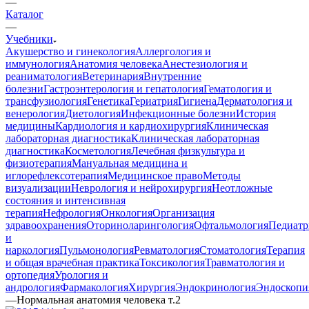
—
Каталог
—
Учебники
Акушерство и гинекология
Аллергология и
иммунология
Анатомия человека
Анестезиология и
реаниматология
Ветеринария
Внутренние
болезни
Гастроэнтерология и гепатология
Гематология и
трансфузиология
Генетика
Гериатрия
Гигиена
Дерматология и
венерология
Диетология
Инфекционные болезни
История
медицины
Кардиология и кардиохирургия
Клиническая
лабораторная диагностика
Клиническая лабораторная
диагностика
Косметология
Лечебная физкультура и
физиотерапия
Мануальная медицина и
иглорефлексотерапия
Медицинское право
Методы
визуализации
Неврология и нейрохирургия
Неотложные
состояния и интенсивная
терапия
Нефрология
Онкология
Организация
здравоохранения
Оториноларингология
Офтальмология
Педиатр
и
наркология
Пульмонология
Ревматология
Стоматология
Терапия
и общая врачебная практика
Токсикология
Травматология и
ортопедия
Урология и
андрология
Фармакология
Хирургия
Эндокринология
Эндоскопи
—
Нормальная анатомия человека т.2