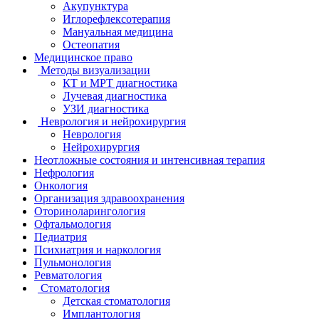
Акупунктура
Иглорефлексотерапия
Мануальная медицина
Остеопатия
Медицинское право
Методы визуализации
КТ и МРТ диагностика
Лучевая диагностика
УЗИ диагностика
Неврология и нейрохирургия
Неврология
Нейрохирургия
Неотложные состояния и интенсивная терапия
Нефрология
Онкология
Организация здравоохранения
Оториноларингология
Офтальмология
Педиатрия
Психиатрия и наркология
Пульмонология
Ревматология
Стоматология
Детская стоматология
Имплантология