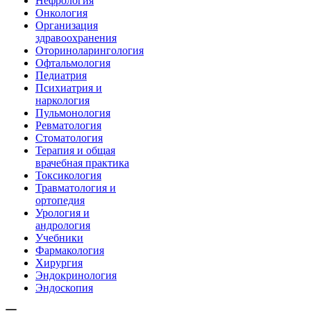
Нефрология
Онкология
Организация
здравоохранения
Оториноларингология
Офтальмология
Педиатрия
Психиатрия и
наркология
Пульмонология
Ревматология
Стоматология
Терапия и общая
врачебная практика
Токсикология
Травматология и
ортопедия
Урология и
андрология
Учебники
Фармакология
Хирургия
Эндокринология
Эндоскопия