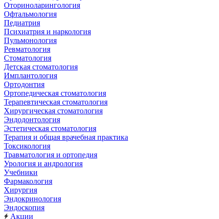
Оториноларингология
Офтальмология
Педиатрия
Психиатрия и наркология
Пульмонология
Ревматология
Стоматология
Детская стоматология
Имплантология
Ортодонтия
Ортопедическая стоматология
Терапевтическая стоматология
Хирургическая стоматология
Эндодонтология
Эстетическая стоматология
Терапия и общая врачебная практика
Токсикология
Травматология и ортопедия
Урология и андрология
Учебники
Фармакология
Хирургия
Эндокринология
Эндоскопия
Акции