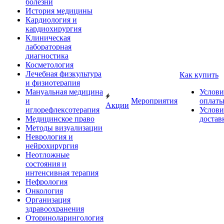
болезни
История медицины
Кардиология и
кардиохирургия
Клиническая
лабораторная
диагностика
Косметология
Лечебная физкультура
Как купить
и физиотерапия
Мануальная медицина
Услови
и
Мероприятия
оплат
Акции
иглорефлексотерапия
Услови
Медицинское право
достав
Методы визуализации
Неврология и
нейрохирургия
Неотложные
состояния и
интенсивная терапия
Нефрология
Онкология
Организация
здравоохранения
Оториноларингология