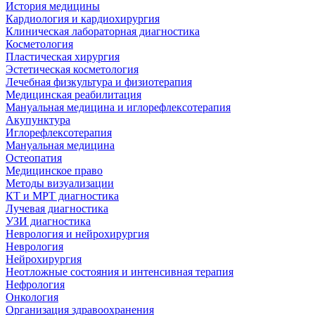
История медицины
Кардиология и кардиохирургия
Клиническая лабораторная диагностика
Косметология
Пластическая хирургия
Эстетическая косметология
Лечебная физкультура и физиотерапия
Медицинская реабилитация
Мануальная медицина и иглорефлексотерапия
Акупунктура
Иглорефлексотерапия
Мануальная медицина
Остеопатия
Медицинское право
Методы визуализации
КТ и МРТ диагностика
Лучевая диагностика
УЗИ диагностика
Неврология и нейрохирургия
Неврология
Нейрохирургия
Неотложные состояния и интенсивная терапия
Нефрология
Онкология
Организация здравоохранения