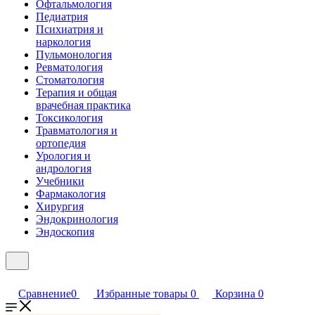
Офтальмология
Педиатрия
Психиатрия и
наркология
Пульмонология
Ревматология
Стоматология
Терапия и общая
врачебная практика
Токсикология
Травматология и
ортопедия
Урология и
андрология
Учебники
Фармакология
Хирургия
Эндокринология
Эндоскопия
Сравнение
0
Избранные товары
0
Корзина
0