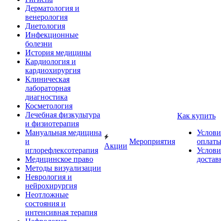
Дерматология и
венерология
Диетология
Инфекционные
болезни
История медицины
Кардиология и
кардиохирургия
Клиническая
лабораторная
диагностика
Косметология
Лечебная физкультура
Как купить
и физиотерапия
Мануальная медицина
Услови
и
Мероприятия
оплат
Акции
иглорефлексотерапия
Услови
Медицинское право
достав
Методы визуализации
Неврология и
нейрохирургия
Неотложные
состояния и
интенсивная терапия