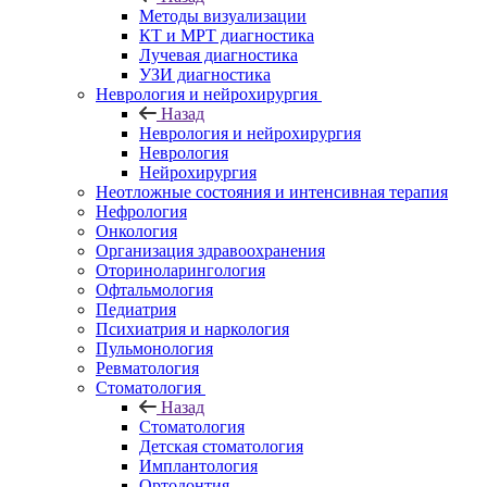
Методы визуализации
КТ и МРТ диагностика
Лучевая диагностика
УЗИ диагностика
Неврология и нейрохирургия
Назад
Неврология и нейрохирургия
Неврология
Нейрохирургия
Неотложные состояния и интенсивная терапия
Нефрология
Онкология
Организация здравоохранения
Оториноларингология
Офтальмология
Педиатрия
Психиатрия и наркология
Пульмонология
Ревматология
Стоматология
Назад
Стоматология
Детская стоматология
Имплантология
Ортодонтия