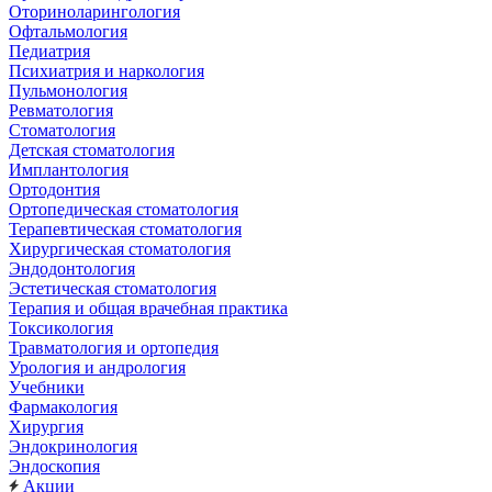
Оториноларингология
Офтальмология
Педиатрия
Психиатрия и наркология
Пульмонология
Ревматология
Стоматология
Детская стоматология
Имплантология
Ортодонтия
Ортопедическая стоматология
Терапевтическая стоматология
Хирургическая стоматология
Эндодонтология
Эстетическая стоматология
Терапия и общая врачебная практика
Токсикология
Травматология и ортопедия
Урология и андрология
Учебники
Фармакология
Хирургия
Эндокринология
Эндоскопия
Акции