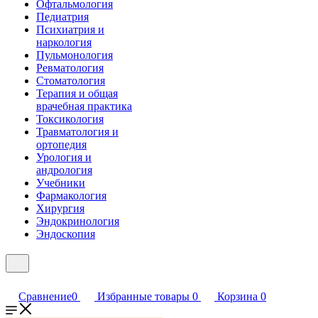
Офтальмология
Педиатрия
Психиатрия и
наркология
Пульмонология
Ревматология
Стоматология
Терапия и общая
врачебная практика
Токсикология
Травматология и
ортопедия
Урология и
андрология
Учебники
Фармакология
Хирургия
Эндокринология
Эндоскопия
Сравнение
0
Избранные товары
0
Корзина
0