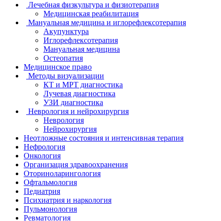
Лечебная физкультура и физиотерапия
Медицинская реабилитация
Мануальная медицина и иглорефлексотерапия
Акупунктура
Иглорефлексотерапия
Мануальная медицина
Остеопатия
Медицинское право
Методы визуализации
КТ и МРТ диагностика
Лучевая диагностика
УЗИ диагностика
Неврология и нейрохирургия
Неврология
Нейрохирургия
Неотложные состояния и интенсивная терапия
Нефрология
Онкология
Организация здравоохранения
Оториноларингология
Офтальмология
Педиатрия
Психиатрия и наркология
Пульмонология
Ревматология