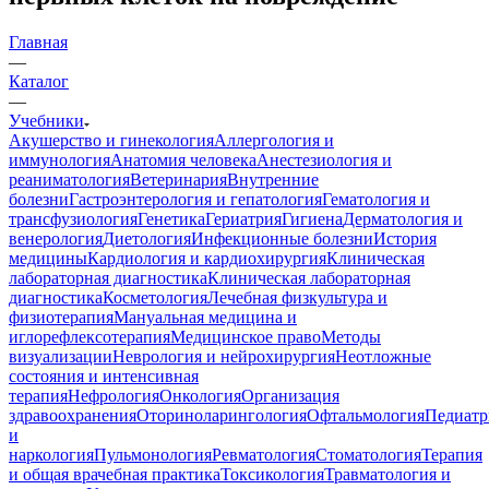
Главная
—
Каталог
—
Учебники
Акушерство и гинекология
Аллергология и
иммунология
Анатомия человека
Анестезиология и
реаниматология
Ветеринария
Внутренние
болезни
Гастроэнтерология и гепатология
Гематология и
трансфузиология
Генетика
Гериатрия
Гигиена
Дерматология и
венерология
Диетология
Инфекционные болезни
История
медицины
Кардиология и кардиохирургия
Клиническая
лабораторная диагностика
Клиническая лабораторная
диагностика
Косметология
Лечебная физкультура и
физиотерапия
Мануальная медицина и
иглорефлексотерапия
Медицинское право
Методы
визуализации
Неврология и нейрохирургия
Неотложные
состояния и интенсивная
терапия
Нефрология
Онкология
Организация
здравоохранения
Оториноларингология
Офтальмология
Педиатр
и
наркология
Пульмонология
Ревматология
Стоматология
Терапия
и общая врачебная практика
Токсикология
Травматология и