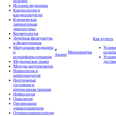
болезни
История медицины
Кардиология и
кардиохирургия
Клиническая
лабораторная
диагностика
Косметология
Лечебная физкультура
Как купить
и физиотерапия
Мануальная медицина
Услови
и
Мероприятия
оплат
Акции
иглорефлексотерапия
Услови
Медицинское право
достав
Методы визуализации
Неврология и
нейрохирургия
Неотложные
состояния и
интенсивная терапия
Нефрология
Онкология
Организация
здравоохранения
Оториноларингология