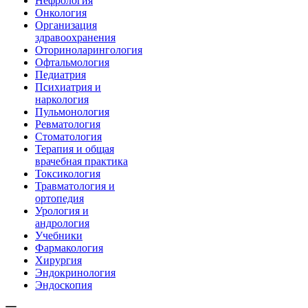
Нефрология
Онкология
Организация
здравоохранения
Оториноларингология
Офтальмология
Педиатрия
Психиатрия и
наркология
Пульмонология
Ревматология
Стоматология
Терапия и общая
врачебная практика
Токсикология
Травматология и
ортопедия
Урология и
андрология
Учебники
Фармакология
Хирургия
Эндокринология
Эндоскопия