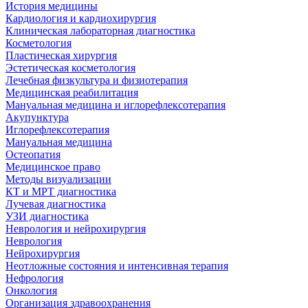
История медицины
Кардиология и кардиохирургия
Клиническая лабораторная диагностика
Косметология
Пластическая хирургия
Эстетическая косметология
Лечебная физкультура и физиотерапия
Медицинская реабилитация
Мануальная медицина и иглорефлексотерапия
Акупунктура
Иглорефлексотерапия
Мануальная медицина
Остеопатия
Медицинское право
Методы визуализации
КТ и МРТ диагностика
Лучевая диагностика
УЗИ диагностика
Неврология и нейрохирургия
Неврология
Нейрохирургия
Неотложные состояния и интенсивная терапия
Нефрология
Онкология
Организация здравоохранения