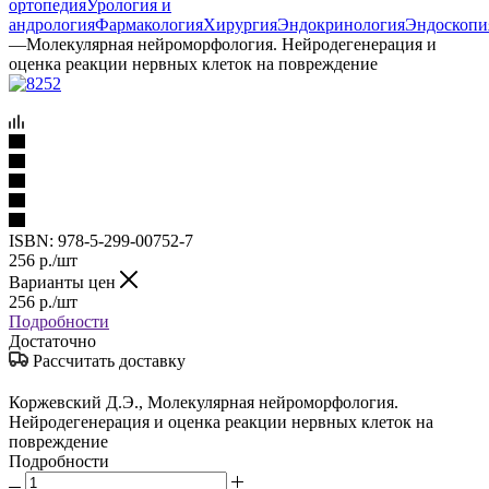
ортопедия
Урология и
андрология
Фармакология
Хирургия
Эндокринология
Эндоскопи
—
Молекулярная нейроморфология. Нейродегенерация и
оценка реакции нервных клеток на повреждение
ISBN:
978-5-299-00752-7
256
р.
/шт
Варианты цен
256
р.
/шт
Подробности
Достаточно
Рассчитать доставку
Коржевский Д.Э., Молекулярная нейроморфология.
Нейродегенерация и оценка реакции нервных клеток на
повреждение
Подробности