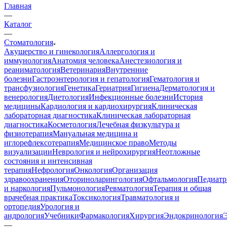
Главная
—
Каталог
—
Стоматология
Акушерство и гинекология
Аллергология и
иммунология
Анатомия человека
Анестезиология и
реаниматология
Ветеринария
Внутренние
болезни
Гастроэнтерология и гепатология
Гематология и
трансфузиология
Генетика
Гериатрия
Гигиена
Дерматология и
венерология
Диетология
Инфекционные болезни
История
медицины
Кардиология и кардиохирургия
Клиническая
лабораторная диагностика
Клиническая лабораторная
диагностика
Косметология
Лечебная физкультура и
физиотерапия
Мануальная медицина и
иглорефлексотерапия
Медицинское право
Методы
визуализации
Неврология и нейрохирургия
Неотложные
состояния и интенсивная
терапия
Нефрология
Онкология
Организация
здравоохранения
Оториноларингология
Офтальмология
Педиатр
и наркология
Пульмонология
Ревматология
Терапия и общая
врачебная практика
Токсикология
Травматология и
ортопедия
Урология и
андрология
Учебники
Фармакология
Хирургия
Эндокринология
—