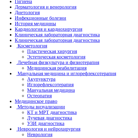
Гигиена
Дерматология и венерология
Диетология
Инфекционные болезни
История медицины
Кардиология и кардиохирургия
Клиническая лабораторная диагностика
Клиническая лабораторная диагностика
Косметология
Пластическая хирургия
Эстетическая косметология
Лечебная физкультура и физиотерапия
Медицинская реабилитация
Мануальная медицина и иглорефлексотерапия
Акупунктура
Иглорефлексотерапия
Мануальная медицина
Остеопатия
Медицинское право
Методы визуализации
КТ и МРТ диагностика
Лучевая диагностика
УЗИ диагностика
Неврология и нейрохирургия
Неврология