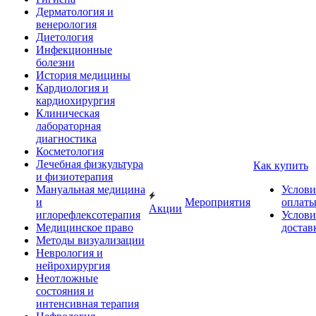
Дерматология и
венерология
Диетология
Инфекционные
болезни
История медицины
Кардиология и
кардиохирургия
Клиническая
лабораторная
диагностика
Косметология
Лечебная физкультура
Как купить
и физиотерапия
Мануальная медицина
Услови
и
Мероприятия
оплат
Акции
иглорефлексотерапия
Услови
Медицинское право
достав
Методы визуализации
Неврология и
нейрохирургия
Неотложные
состояния и
интенсивная терапия