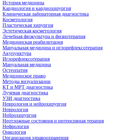
История медицины
Кардиология и кардиохирургия
Клиническая лабораторная диагностика
Косметология
Пластическая хирургия
Эстетическая косметология
Лечебная физкультура и физиотерапия
Медицинская реабилитация
Мануальная медицина и иглорефлексотерапия
Акупунктура
Иглорефлексотерапия
Мануальная медицина
Остеопатия
Медицинское право
Методы визуализации
КТ и МРТ диагностика
Лучевая диагностика
УЗИ диагностика
Неврология и нейрохирургия
Неврология
Нейрохирургия
Неотложные состояния и интенсивная терапия
Нефрология
Онкология
Организация здравоохранения