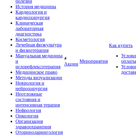
болезни
История медицины
Кардиология и
кардиохирургия
Клиническая
лабораторная
диагностика
Косметология
Лечебная физкультура
Как купить
и физиотерапия
Мануальная медицина
Услови
и
Мероприятия
оплат
Акции
иглорефлексотерапия
Услови
Медицинское право
достав
Методы визуализации
Неврология и
нейрохирургия
Неотложные
состояния и
интенсивная терапия
Нефрология
Онкология
Организация
здравоохранения
Оториноларингология