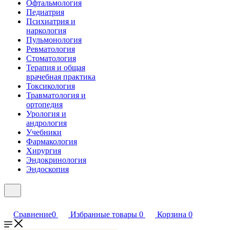
Офтальмология
Педиатрия
Психиатрия и
наркология
Пульмонология
Ревматология
Стоматология
Терапия и общая
врачебная практика
Токсикология
Травматология и
ортопедия
Урология и
андрология
Учебники
Фармакология
Хирургия
Эндокринология
Эндоскопия
Сравнение
0
Избранные товары
0
Корзина
0