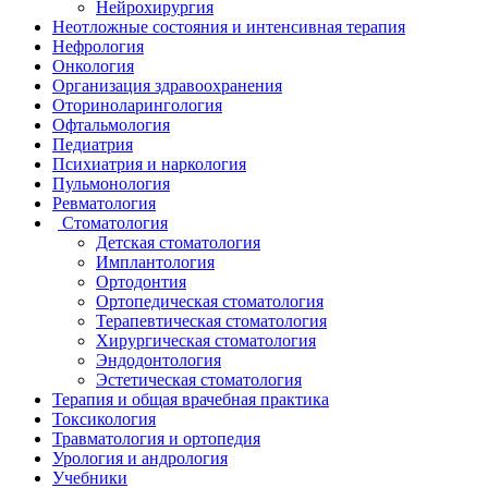
Нейрохирургия
Неотложные состояния и интенсивная терапия
Нефрология
Онкология
Организация здравоохранения
Оториноларингология
Офтальмология
Педиатрия
Психиатрия и наркология
Пульмонология
Ревматология
Стоматология
Детская стоматология
Имплантология
Ортодонтия
Ортопедическая стоматология
Терапевтическая стоматология
Хирургическая стоматология
Эндодонтология
Эстетическая стоматология
Терапия и общая врачебная практика
Токсикология
Травматология и ортопедия
Урология и андрология
Учебники