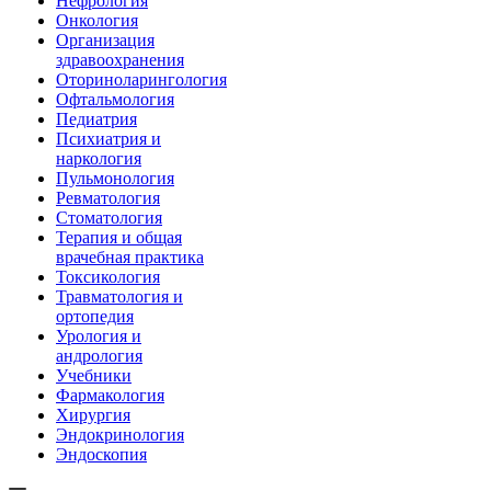
Нефрология
Онкология
Организация
здравоохранения
Оториноларингология
Офтальмология
Педиатрия
Психиатрия и
наркология
Пульмонология
Ревматология
Стоматология
Терапия и общая
врачебная практика
Токсикология
Травматология и
ортопедия
Урология и
андрология
Учебники
Фармакология
Хирургия
Эндокринология
Эндоскопия