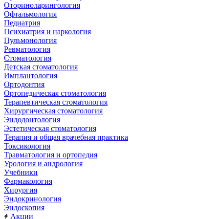
Оториноларингология
Офтальмология
Педиатрия
Психиатрия и наркология
Пульмонология
Ревматология
Стоматология
Детская стоматология
Имплантология
Ортодонтия
Ортопедическая стоматология
Терапевтическая стоматология
Хирургическая стоматология
Эндодонтология
Эстетическая стоматология
Терапия и общая врачебная практика
Токсикология
Травматология и ортопедия
Урология и андрология
Учебники
Фармакология
Хирургия
Эндокринология
Эндоскопия
Акции