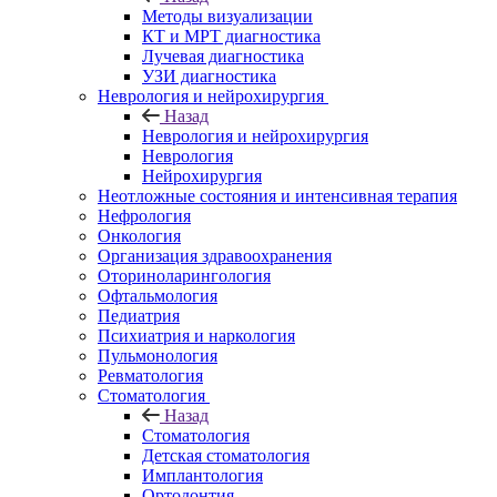
Методы визуализации
КТ и МРТ диагностика
Лучевая диагностика
УЗИ диагностика
Неврология и нейрохирургия
Назад
Неврология и нейрохирургия
Неврология
Нейрохирургия
Неотложные состояния и интенсивная терапия
Нефрология
Онкология
Организация здравоохранения
Оториноларингология
Офтальмология
Педиатрия
Психиатрия и наркология
Пульмонология
Ревматология
Стоматология
Назад
Стоматология
Детская стоматология
Имплантология
Ортодонтия