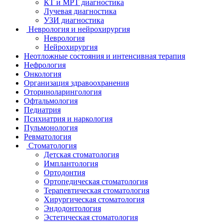
КТ и МРТ диагностика
Лучевая диагностика
УЗИ диагностика
Неврология и нейрохирургия
Неврология
Нейрохирургия
Неотложные состояния и интенсивная терапия
Нефрология
Онкология
Организация здравоохранения
Оториноларингология
Офтальмология
Педиатрия
Психиатрия и наркология
Пульмонология
Ревматология
Стоматология
Детская стоматология
Имплантология
Ортодонтия
Ортопедическая стоматология
Терапевтическая стоматология
Хирургическая стоматология
Эндодонтология
Эстетическая стоматология