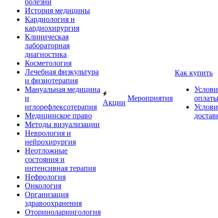
болезни
История медицины
Кардиология и
кардиохирургия
Клиническая
лабораторная
диагностика
Косметология
Лечебная физкультура
Как купить
и физиотерапия
Мануальная медицина
Услови
и
Мероприятия
оплат
Акции
иглорефлексотерапия
Услови
Медицинское право
достав
Методы визуализации
Неврология и
нейрохирургия
Неотложные
состояния и
интенсивная терапия
Нефрология
Онкология
Организация
здравоохранения
Оториноларингология