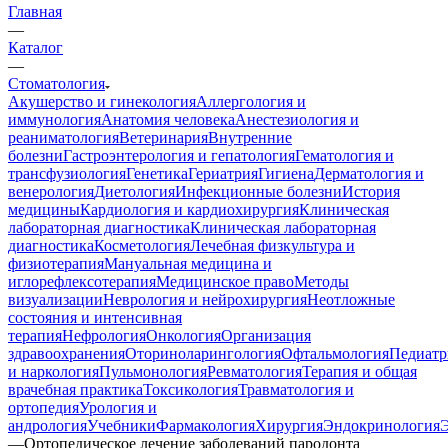
Главная
—
Каталог
—
Стоматология
Акушерство и гинекология
Аллергология и
иммунология
Анатомия человека
Анестезиология и
реаниматология
Ветеринария
Внутренние
болезни
Гастроэнтерология и гепатология
Гематология и
трансфузиология
Генетика
Гериатрия
Гигиена
Дерматология и
венерология
Диетология
Инфекционные болезни
История
медицины
Кардиология и кардиохирургия
Клиническая
лабораторная диагностика
Клиническая лабораторная
диагностика
Косметология
Лечебная физкультура и
физиотерапия
Мануальная медицина и
иглорефлексотерапия
Медицинское право
Методы
визуализации
Неврология и нейрохирургия
Неотложные
состояния и интенсивная
терапия
Нефрология
Онкология
Организация
здравоохранения
Оториноларингология
Офтальмология
Педиатр
и наркология
Пульмонология
Ревматология
Терапия и общая
врачебная практика
Токсикология
Травматология и
ортопедия
Урология и
андрология
Учебники
Фармакология
Хирургия
Эндокринология
—
Ортопедическое лечение заболеваний пародонта