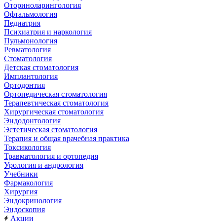
Оториноларингология
Офтальмология
Педиатрия
Психиатрия и наркология
Пульмонология
Ревматология
Стоматология
Детская стоматология
Имплантология
Ортодонтия
Ортопедическая стоматология
Терапевтическая стоматология
Хирургическая стоматология
Эндодонтология
Эстетическая стоматология
Терапия и общая врачебная практика
Токсикология
Травматология и ортопедия
Урология и андрология
Учебники
Фармакология
Хирургия
Эндокринология
Эндоскопия
Акции