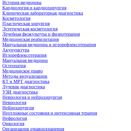
История медицины
Кардиология и кардиохирургия
Клиническая лабораторная диагностика
Косметология
Пластическая хирургия
Эстетическая косметология
Лечебная физкультура и физиотерапия
Медицинская реабилитация
Мануальная медицина и иглорефлексотерапия
Акупунктура
Иглорефлексотерапия
Мануальная медицина
Остеопатия
Медицинское право
Методы визуализации
КТ и МРТ диагностика
Лучевая диагностика
УЗИ диагностика
Неврология и нейрохирургия
Неврология
Нейрохирургия
Неотложные состояния и интенсивная терапия
Нефрология
Онкология
Организация здравоохранения