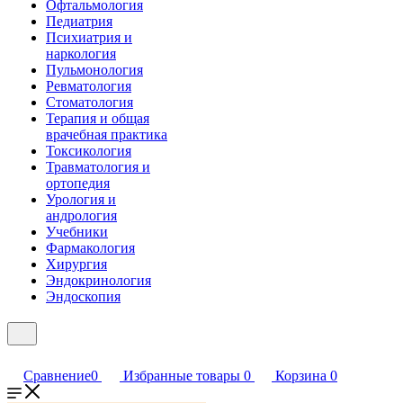
Офтальмология
Педиатрия
Психиатрия и
наркология
Пульмонология
Ревматология
Стоматология
Терапия и общая
врачебная практика
Токсикология
Травматология и
ортопедия
Урология и
андрология
Учебники
Фармакология
Хирургия
Эндокринология
Эндоскопия
Сравнение
0
Избранные товары
0
Корзина
0