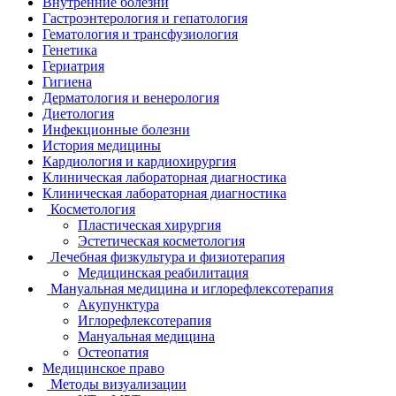
Внутренние болезни
Гастроэнтерология и гепатология
Гематология и трансфузиология
Генетика
Гериатрия
Гигиена
Дерматология и венерология
Диетология
Инфекционные болезни
История медицины
Кардиология и кардиохирургия
Клиническая лабораторная диагностика
Клиническая лабораторная диагностика
Косметология
Пластическая хирургия
Эстетическая косметология
Лечебная физкультура и физиотерапия
Медицинская реабилитация
Мануальная медицина и иглорефлексотерапия
Акупунктура
Иглорефлексотерапия
Мануальная медицина
Остеопатия
Медицинское право
Методы визуализации