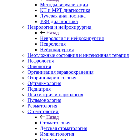
Методы визуализации
КТ и МРТ диагностика
Лучевая диагностика
УЗИ диагностика
Неврология и нейрохирургия
Назад
Неврология и нейрохирургия
Неврология
Нейрохирургия
Неотложные состояния и интенсивная терапия
Нефрология
Онкология
Организация здравоохранения
Оториноларингология
Офтальмология
Педиатрия
Психиатрия и наркология
Пульмонология
Ревматология
Стоматология
Назад
Стоматология
Детская стоматология
Имплантология
Ортодонтия