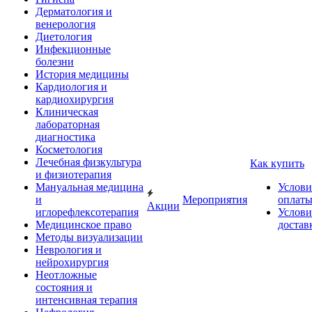
Дерматология и
венерология
Диетология
Инфекционные
болезни
История медицины
Кардиология и
кардиохирургия
Клиническая
лабораторная
диагностика
Косметология
Лечебная физкультура
Как купить
и физиотерапия
Мануальная медицина
Услови
и
Мероприятия
оплат
Акции
иглорефлексотерапия
Услови
Медицинское право
достав
Методы визуализации
Неврология и
нейрохирургия
Неотложные
состояния и
интенсивная терапия