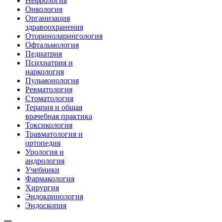
Нефрология
Онкология
Организация
здравоохранения
Оториноларингология
Офтальмология
Педиатрия
Психиатрия и
наркология
Пульмонология
Ревматология
Стоматология
Терапия и общая
врачебная практика
Токсикология
Травматология и
ортопедия
Урология и
андрология
Учебники
Фармакология
Хирургия
Эндокринология
Эндоскопия