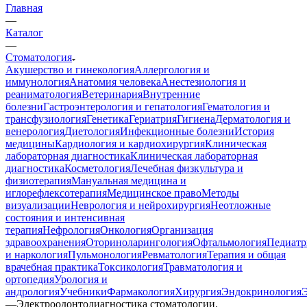
Главная
—
Каталог
—
Стоматология
Акушерство и гинекология
Аллергология и
иммунология
Анатомия человека
Анестезиология и
реаниматология
Ветеринария
Внутренние
болезни
Гастроэнтерология и гепатология
Гематология и
трансфузиология
Генетика
Гериатрия
Гигиена
Дерматология и
венерология
Диетология
Инфекционные болезни
История
медицины
Кардиология и кардиохирургия
Клиническая
лабораторная диагностика
Клиническая лабораторная
диагностика
Косметология
Лечебная физкультура и
физиотерапия
Мануальная медицина и
иглорефлексотерапия
Медицинское право
Методы
визуализации
Неврология и нейрохирургия
Неотложные
состояния и интенсивная
терапия
Нефрология
Онкология
Организация
здравоохранения
Оториноларингология
Офтальмология
Педиатр
и наркология
Пульмонология
Ревматология
Терапия и общая
врачебная практика
Токсикология
Травматология и
ортопедия
Урология и
андрология
Учебники
Фармакология
Хирургия
Эндокринология
—
Электроодонтодиагностика стоматологии.