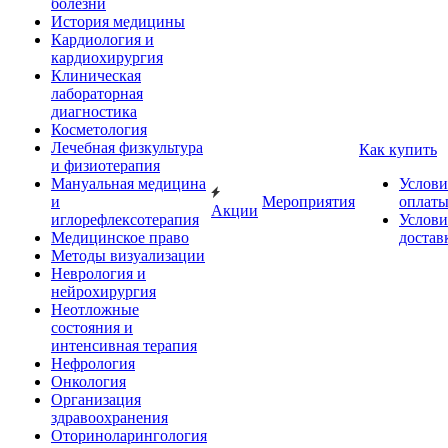
болезни
История медицины
Кардиология и
кардиохирургия
Клиническая
лабораторная
диагностика
Косметология
Лечебная физкультура
Как купить
и физиотерапия
Мануальная медицина
Услови
и
Мероприятия
оплат
Акции
иглорефлексотерапия
Услови
Медицинское право
достав
Методы визуализации
Неврология и
нейрохирургия
Неотложные
состояния и
интенсивная терапия
Нефрология
Онкология
Организация
здравоохранения
Оториноларингология