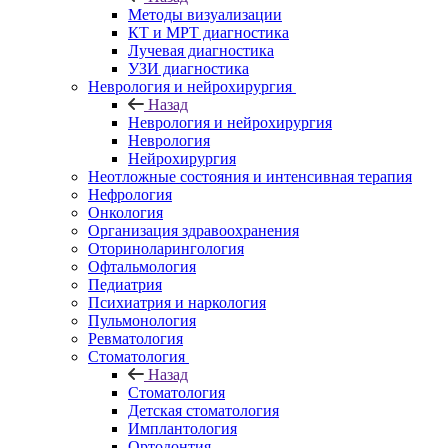
Методы визуализации
КТ и МРТ диагностика
Лучевая диагностика
УЗИ диагностика
Неврология и нейрохирургия
Назад
Неврология и нейрохирургия
Неврология
Нейрохирургия
Неотложные состояния и интенсивная терапия
Нефрология
Онкология
Организация здравоохранения
Оториноларингология
Офтальмология
Педиатрия
Психиатрия и наркология
Пульмонология
Ревматология
Стоматология
Назад
Стоматология
Детская стоматология
Имплантология
Ортодонтия