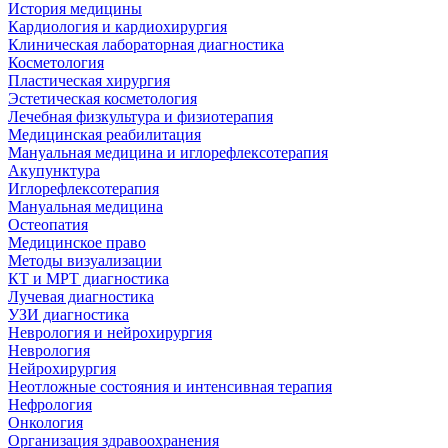
История медицины
Кардиология и кардиохирургия
Клиническая лабораторная диагностика
Косметология
Пластическая хирургия
Эстетическая косметология
Лечебная физкультура и физиотерапия
Медицинская реабилитация
Мануальная медицина и иглорефлексотерапия
Акупунктура
Иглорефлексотерапия
Мануальная медицина
Остеопатия
Медицинское право
Методы визуализации
КТ и МРТ диагностика
Лучевая диагностика
УЗИ диагностика
Неврология и нейрохирургия
Неврология
Нейрохирургия
Неотложные состояния и интенсивная терапия
Нефрология
Онкология
Организация здравоохранения