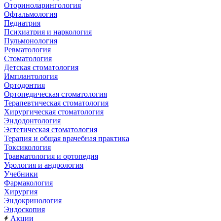
Оториноларингология
Офтальмология
Педиатрия
Психиатрия и наркология
Пульмонология
Ревматология
Стоматология
Детская стоматология
Имплантология
Ортодонтия
Ортопедическая стоматология
Терапевтическая стоматология
Хирургическая стоматология
Эндодонтология
Эстетическая стоматология
Терапия и общая врачебная практика
Токсикология
Травматология и ортопедия
Урология и андрология
Учебники
Фармакология
Хирургия
Эндокринология
Эндоскопия
Акции