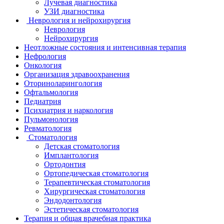
Лучевая диагностика
УЗИ диагностика
Неврология и нейрохирургия
Неврология
Нейрохирургия
Неотложные состояния и интенсивная терапия
Нефрология
Онкология
Организация здравоохранения
Оториноларингология
Офтальмология
Педиатрия
Психиатрия и наркология
Пульмонология
Ревматология
Стоматология
Детская стоматология
Имплантология
Ортодонтия
Ортопедическая стоматология
Терапевтическая стоматология
Хирургическая стоматология
Эндодонтология
Эстетическая стоматология
Терапия и общая врачебная практика