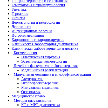
Гастроэнтерология и гепатология
Гематология и трансфузиология
Генетика
Гериатрия
Гигиена
Дерматология и венерология
Диетология
Инфекционные болезни
История медицины
Кардиология и кардиохирургия
Клиническая лабораторная диагностика
Клиническая лабораторная диагностика
Косметология
Пластическая хирургия
Эстетическая косметология
Лечебная физкультура и физиотерапия
Медицинская реабилитация
Мануальная медицина и иглорефлексотерапия
Акупунктура
Иглорефлексотерапия
Мануальная медицина
Остеопатия
Медицинское право
Методы визуализации
КТ и МРТ диагностика