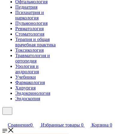
Офтальмология
Педиатрия
Психиатрия и
наркология
Пульмонология
Ревматология
Стоматология
Терапия и общая
врачебная практика
Токсикология
Травматология и
ортопедия
Урология и
андрология
Учебники
Фармакология
Хирургия
Эндокринология
Эндоскопия
Сравнение
0
Избранные товары
0
Корзина
0