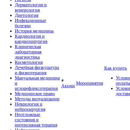
Дерматология и
венерология
Диетология
Инфекционные
болезни
История медицины
Кардиология и
кардиохирургия
Клиническая
лабораторная
диагностика
Косметология
Лечебная физкультура
Как купить
и физиотерапия
Мануальная медицина
Услови
и
Мероприятия
оплат
Акции
иглорефлексотерапия
Услови
Медицинское право
достав
Методы визуализации
Неврология и
нейрохирургия
Неотложные
состояния и
интенсивная терапия