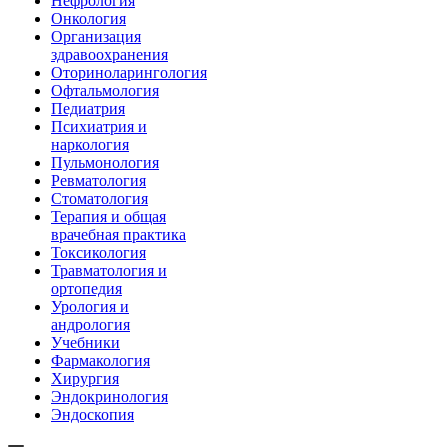
Нефрология
Онкология
Организация
здравоохранения
Оториноларингология
Офтальмология
Педиатрия
Психиатрия и
наркология
Пульмонология
Ревматология
Стоматология
Терапия и общая
врачебная практика
Токсикология
Травматология и
ортопедия
Урология и
андрология
Учебники
Фармакология
Хирургия
Эндокринология
Эндоскопия