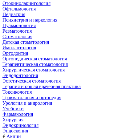
Оториноларингология
Офтальмология
Педиатрия
Психиатрия и наркология
Пульмонология
Ревматология
Стоматология
Детская стоматология
Имплантология
Ортодонтия
Ортопедическая стоматология
Терапевтическая стоматология
Хирургическая стоматология
Эндодонтология
Эстетическая стоматология
Терапия и общая врачебная практика
Токсикология
Травматология и ортопедия
Урология и андрология
Учебники
Фармакология
Хирургия
Эндокринология
Эндоскопия
Акции