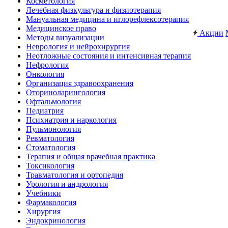
Косметология
Лечебная физкультура и физиотерапия
Мануальная медицина и иглорефлексотерапия
Медицинское право
Акции
Методы визуализации
Неврология и нейрохирургия
Неотложные состояния и интенсивная терапия
Нефрология
Онкология
Организация здравоохранения
Оториноларингология
Офтальмология
Педиатрия
Психиатрия и наркология
Пульмонология
Ревматология
Стоматология
Терапия и общая врачебная практика
Токсикология
Травматология и ортопедия
Урология и андрология
Учебники
Фармакология
Хирургия
Эндокринология