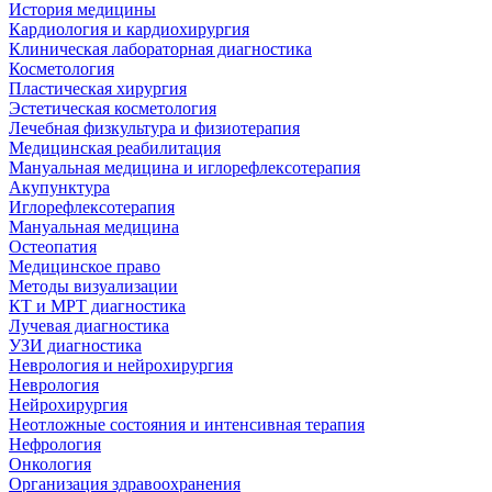
История медицины
Кардиология и кардиохирургия
Клиническая лабораторная диагностика
Косметология
Пластическая хирургия
Эстетическая косметология
Лечебная физкультура и физиотерапия
Медицинская реабилитация
Мануальная медицина и иглорефлексотерапия
Акупунктура
Иглорефлексотерапия
Мануальная медицина
Остеопатия
Медицинское право
Методы визуализации
КТ и МРТ диагностика
Лучевая диагностика
УЗИ диагностика
Неврология и нейрохирургия
Неврология
Нейрохирургия
Неотложные состояния и интенсивная терапия
Нефрология
Онкология
Организация здравоохранения