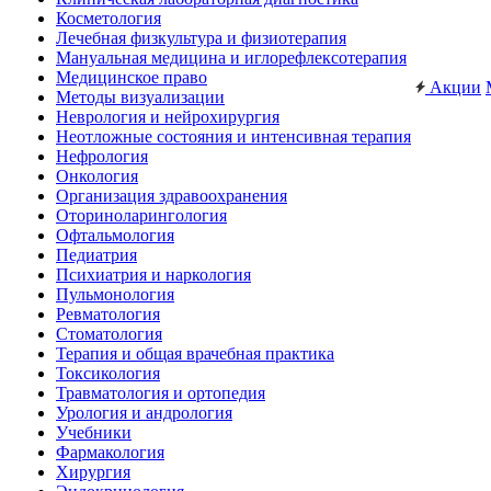
Косметология
Лечебная физкультура и физиотерапия
Мануальная медицина и иглорефлексотерапия
Медицинское право
Акции
Методы визуализации
Неврология и нейрохирургия
Неотложные состояния и интенсивная терапия
Нефрология
Онкология
Организация здравоохранения
Оториноларингология
Офтальмология
Педиатрия
Психиатрия и наркология
Пульмонология
Ревматология
Стоматология
Терапия и общая врачебная практика
Токсикология
Травматология и ортопедия
Урология и андрология
Учебники
Фармакология
Хирургия