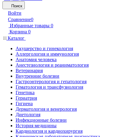
Поиск
Войти
Сравнение
0
Избранные товары
0
Корзина
0
Каталог
Акушерство и гинекология
Аллергология и иммунология
Анатомия человека
Анестезиология и реаниматология
Ветеринария
Внутренние болезни
Гастроэнтерология и гепатология
Гематология и трансфузиология
Генетика
Гериатрия
Гигиена
Дерматология и венерология
Диетология
Инфекционные болезни
История медицины
Кардиология и кардиохирургия
Клиническая лабораторная диагностика