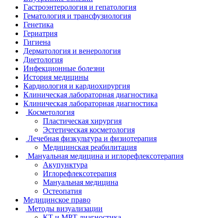
Гастроэнтерология и гепатология
Гематология и трансфузиология
Генетика
Гериатрия
Гигиена
Дерматология и венерология
Диетология
Инфекционные болезни
История медицины
Кардиология и кардиохирургия
Клиническая лабораторная диагностика
Клиническая лабораторная диагностика
Косметология
Пластическая хирургия
Эстетическая косметология
Лечебная физкультура и физиотерапия
Медицинская реабилитация
Мануальная медицина и иглорефлексотерапия
Акупунктура
Иглорефлексотерапия
Мануальная медицина
Остеопатия
Медицинское право
Методы визуализации
КТ и МРТ диагностика