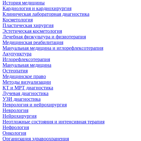
История медицины
Кардиология и кардиохирургия
Клиническая лабораторная диагностика
Косметология
Пластическая хирургия
Эстетическая косметология
Лечебная физкультура и физиотерапия
Медицинская реабилитация
Мануальная медицина и иглорефлексотерапия
Акупунктура
Иглорефлексотерапия
Мануальная медицина
Остеопатия
Медицинское право
Методы визуализации
КТ и МРТ диагностика
Лучевая диагностика
УЗИ диагностика
Неврология и нейрохирургия
Неврология
Нейрохирургия
Неотложные состояния и интенсивная терапия
Нефрология
Онкология
Организация здравоохранения