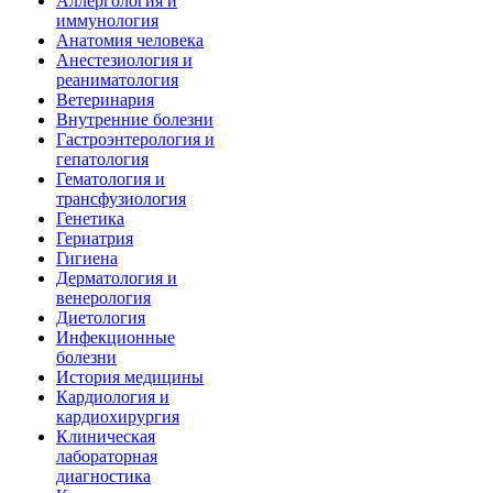
Аллергология и
иммунология
Анатомия человека
Анестезиология и
реаниматология
Ветеринария
Внутренние болезни
Гастроэнтерология и
гепатология
Гематология и
трансфузиология
Генетика
Гериатрия
Гигиена
Дерматология и
венерология
Диетология
Инфекционные
болезни
История медицины
Кардиология и
кардиохирургия
Клиническая
лабораторная
диагностика