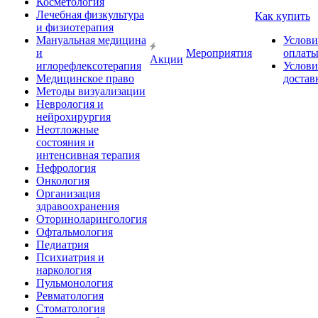
Косметология
Лечебная физкультура
Как купить
и физиотерапия
Мануальная медицина
Услови
и
Мероприятия
оплат
Акции
иглорефлексотерапия
Услови
Медицинское право
достав
Методы визуализации
Неврология и
нейрохирургия
Неотложные
состояния и
интенсивная терапия
Нефрология
Онкология
Организация
здравоохранения
Оториноларингология
Офтальмология
Педиатрия
Психиатрия и
наркология
Пульмонология
Ревматология
Стоматология