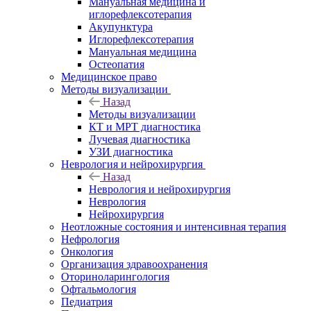
Мануальная медицина и
иглорефлексотерапия
Акупунктура
Иглорефлексотерапия
Мануальная медицина
Остеопатия
Медицинское право
Методы визуализации
Назад
Методы визуализации
КТ и МРТ диагностика
Лучевая диагностика
УЗИ диагностика
Неврология и нейрохирургия
Назад
Неврология и нейрохирургия
Неврология
Нейрохирургия
Неотложные состояния и интенсивная терапия
Нефрология
Онкология
Организация здравоохранения
Оториноларингология
Офтальмология
Педиатрия