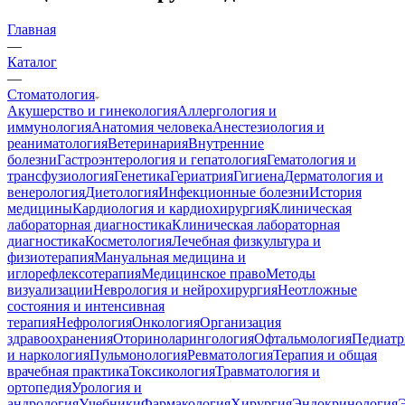
Главная
—
Каталог
—
Стоматология
Акушерство и гинекология
Аллергология и
иммунология
Анатомия человека
Анестезиология и
реаниматология
Ветеринария
Внутренние
болезни
Гастроэнтерология и гепатология
Гематология и
трансфузиология
Генетика
Гериатрия
Гигиена
Дерматология и
венерология
Диетология
Инфекционные болезни
История
медицины
Кардиология и кардиохирургия
Клиническая
лабораторная диагностика
Клиническая лабораторная
диагностика
Косметология
Лечебная физкультура и
физиотерапия
Мануальная медицина и
иглорефлексотерапия
Медицинское право
Методы
визуализации
Неврология и нейрохирургия
Неотложные
состояния и интенсивная
терапия
Нефрология
Онкология
Организация
здравоохранения
Оториноларингология
Офтальмология
Педиатр
и наркология
Пульмонология
Ревматология
Терапия и общая
врачебная практика
Токсикология
Травматология и
ортопедия
Урология и
андрология
Учебники
Фармакология
Хирургия
Эндокринология