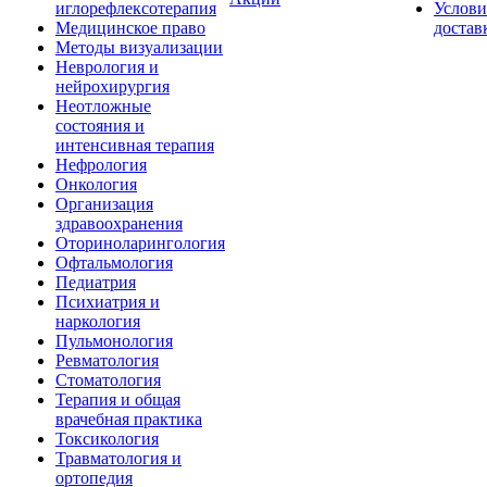
иглорефлексотерапия
Услови
Медицинское право
достав
Методы визуализации
Неврология и
нейрохирургия
Неотложные
состояния и
интенсивная терапия
Нефрология
Онкология
Организация
здравоохранения
Оториноларингология
Офтальмология
Педиатрия
Психиатрия и
наркология
Пульмонология
Ревматология
Стоматология
Терапия и общая
врачебная практика
Токсикология
Травматология и
ортопедия