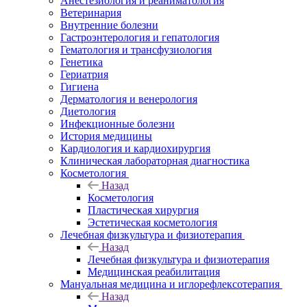
Анестезиология и реаниматология
Ветеринария
Внутренние болезни
Гастроэнтерология и гепатология
Гематология и трансфузиология
Генетика
Гериатрия
Гигиена
Дерматология и венерология
Диетология
Инфекционные болезни
История медицины
Кардиология и кардиохирургия
Клиническая лабораторная диагностика
Косметология
Назад
Косметология
Пластическая хирургия
Эстетическая косметология
Лечебная физкультура и физиотерапия
Назад
Лечебная физкультура и физиотерапия
Медицинская реабилитация
Мануальная медицина и иглорефлексотерапия
Назад