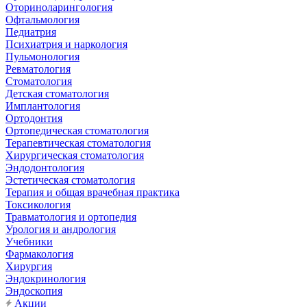
Оториноларингология
Офтальмология
Педиатрия
Психиатрия и наркология
Пульмонология
Ревматология
Стоматология
Детская стоматология
Имплантология
Ортодонтия
Ортопедическая стоматология
Терапевтическая стоматология
Хирургическая стоматология
Эндодонтология
Эстетическая стоматология
Терапия и общая врачебная практика
Токсикология
Травматология и ортопедия
Урология и андрология
Учебники
Фармакология
Хирургия
Эндокринология
Эндоскопия
Акции