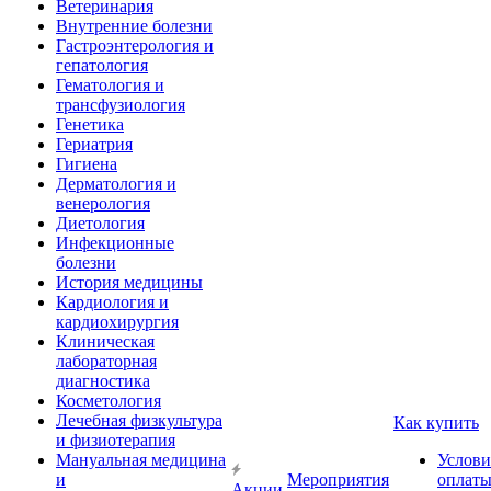
Ветеринария
Внутренние болезни
Гастроэнтерология и
гепатология
Гематология и
трансфузиология
Генетика
Гериатрия
Гигиена
Дерматология и
венерология
Диетология
Инфекционные
болезни
История медицины
Кардиология и
кардиохирургия
Клиническая
лабораторная
диагностика
Косметология
Лечебная физкультура
Как купить
и физиотерапия
Мануальная медицина
Услови
и
Мероприятия
оплат
Акции