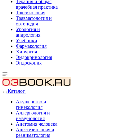
Терапия и общая
врачебная практика
Токсикология
Травматология и
ортопедия
Урология и
андрология
Учебники
Фармакология
Хирургия
Эндокринология
Эндоскопия
Каталог
Акушерство и
гинекология
Аллергология и
иммунология
Анатомия человека
Анестезиология и
реаниматология