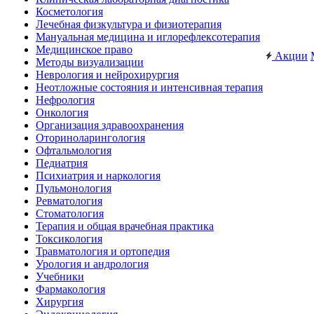
Косметология
Лечебная физкультура и физиотерапия
Мануальная медицина и иглорефлексотерапия
Медицинское право
Акции
Методы визуализации
Неврология и нейрохирургия
Неотложные состояния и интенсивная терапия
Нефрология
Онкология
Организация здравоохранения
Оториноларингология
Офтальмология
Педиатрия
Психиатрия и наркология
Пульмонология
Ревматология
Стоматология
Терапия и общая врачебная практика
Токсикология
Травматология и ортопедия
Урология и андрология
Учебники
Фармакология
Хирургия