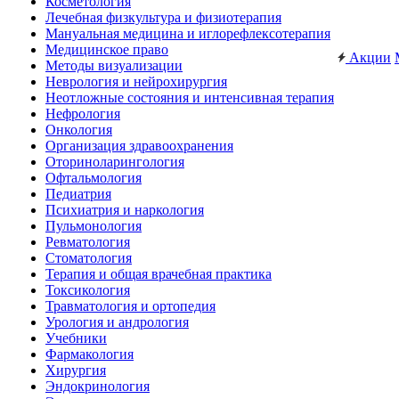
Косметология
Лечебная физкультура и физиотерапия
Мануальная медицина и иглорефлексотерапия
Медицинское право
Акции
Методы визуализации
Неврология и нейрохирургия
Неотложные состояния и интенсивная терапия
Нефрология
Онкология
Организация здравоохранения
Оториноларингология
Офтальмология
Педиатрия
Психиатрия и наркология
Пульмонология
Ревматология
Стоматология
Терапия и общая врачебная практика
Токсикология
Травматология и ортопедия
Урология и андрология
Учебники
Фармакология
Хирургия
Эндокринология