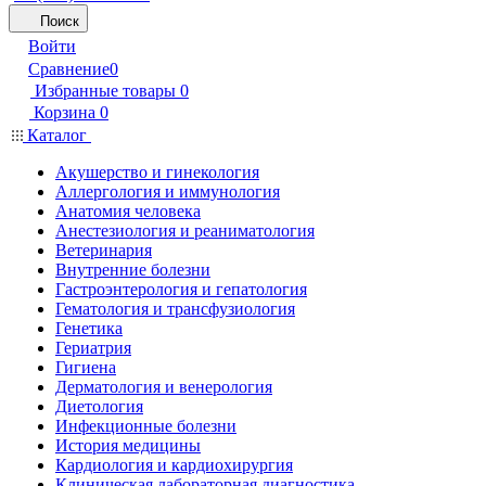
Поиск
Войти
Сравнение
0
Избранные товары
0
Корзина
0
Каталог
Акушерство и гинекология
Аллергология и иммунология
Анатомия человека
Анестезиология и реаниматология
Ветеринария
Внутренние болезни
Гастроэнтерология и гепатология
Гематология и трансфузиология
Генетика
Гериатрия
Гигиена
Дерматология и венерология
Диетология
Инфекционные болезни
История медицины
Кардиология и кардиохирургия
Клиническая лабораторная диагностика