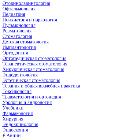
Оториноларингология
Офтальмология
Педиатрия
Психиатрия и наркология
Пульмонология
Ревматология
Стоматология
Детская стоматология
Имплантология
Ортодонтия
Ортопедическая стоматология
Терапевтическая стоматология
Хирургическая стоматология
Эндодонтология
Эстетическая стоматология
Терапия и общая врачебная практика
Токсикология
Травматология и ортопедия
Урология и андрология
Учебники
Фармакология
Хирургия
Эндокринология
Эндоскопия
Акции