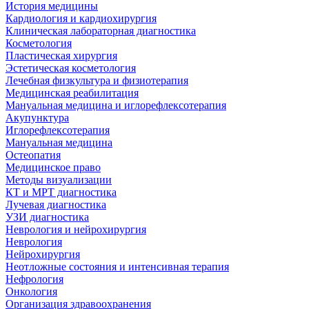
История медицины
Кардиология и кардиохирургия
Клиническая лабораторная диагностика
Косметология
Пластическая хирургия
Эстетическая косметология
Лечебная физкультура и физиотерапия
Медицинская реабилитация
Мануальная медицина и иглорефлексотерапия
Акупунктура
Иглорефлексотерапия
Мануальная медицина
Остеопатия
Медицинское право
Методы визуализации
КТ и МРТ диагностика
Лучевая диагностика
УЗИ диагностика
Неврология и нейрохирургия
Неврология
Нейрохирургия
Неотложные состояния и интенсивная терапия
Нефрология
Онкология
Организация здравоохранения